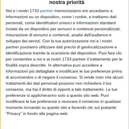
nostra priorità
Noi e i nostri 1733
partner
memorizziamo e/o accediamo a
informazioni su un dispositivo, come i cookie, e trattiamo dati
personali, come identificatori univoci e informazioni standard
78
inviate da un dispositivo per annunci e contenuti personalizzati,
misurazione di annunci e contenuti, analisi dell'audience e
sviluppo dei servizi.
Con la tua autorizzazione noi e i nostri
C'è una svolta, la nuova piscina comunale si farà in zona
partner possiamo utilizzare dati precisi di geolocalizzazione e
167. Nei giorni scorsi, la giunta ha approvato un atto di
identificazione tramite la scansione del dispositivo. Puoi fare clic
per consentire a noi e ai nostri 1733 partner il trattamento per le
indirizzo per la soluzione progettuale di una piscina
finalità sopra descritte. In alternativa puoi accedere a
olimpionica scoperta con annessi servizi e spogliatoi dando
informazioni più dettagliate e modificare le tue preferenze prima
un'accelerata, forse decisiva, ad una vicenda che sembrava
di acconsentire o di negare il consenso.
Si rende noto che alcuni
essersi arenata nello scorso febbraio 2024. Candidato a
trattamenti dei dati personali possono non richiedere il tuo
fondi Pnrr nell'aprile 2022 dall'allora commissario
consenso, ma hai il diritto di opporti a tale trattamento. Le tue
straordinario Francesco Alecci, il progetto piscina comunale
preferenze si applicheranno solo a questo sito web. Puoi
aveva ottenuto un finanziamento pari a 2 milioni e mezzo di
modificare le tue preferenze o revocare il consenso in qualsiasi
momento tornando su questo sito e facendo clic sul pulsante
euro. Due anni dopo, nel febbraio 2024, ecco il progetto
"Privacy" in fondo alla pagina web.
definitivo-esecutivo, il cui costo di realizzazione di circa 8
milioni e mezzo di euro era però ben più alto rispetto ai fondi