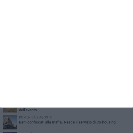
PIÙ LETTI QUESTA SETTIMANA
MERCOLEDÌ 5 AGOSTO
Barletta piange Gioacchino Dagnello: 64enne barlettano investito
all'alba a Trani
GIOVEDÌ 6 AGOSTO
Il ricordo di "Cecco", il benzinaio col sorriso: «Contava i giorni che
lo separavano dalla pensione»
MERCOLEDÌ 5 AGOSTO
Jova Summer Party, giovedì mattina sopralluogo nell'area
dell'evento
DOMENICA 2 AGOSTO
Beni confiscati alla mafia. Nasce il servizio di Co-housing