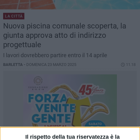
LA CITTÀ
Nuova piscina comunale scoperta, la
giunta approva atto di indirizzo
progettuale
I lavori dovrebbero partire entro il 14 aprile
BARLETTA -
DOMENICA 23 MARZO 2025
11.18
Il rispetto della tua riservatezza è la