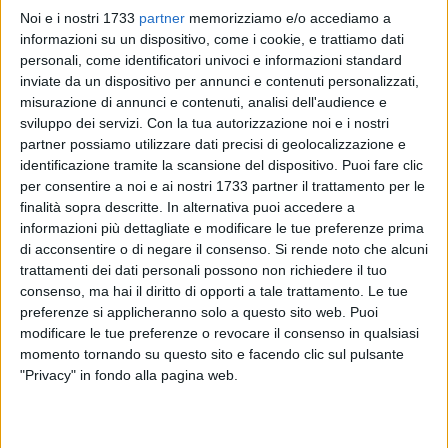
Noi e i nostri 1733
partner
memorizziamo e/o accediamo a
informazioni su un dispositivo, come i cookie, e trattiamo dati
personali, come identificatori univoci e informazioni standard
inviate da un dispositivo per annunci e contenuti personalizzati,
misurazione di annunci e contenuti, analisi dell'audience e
sviluppo dei servizi.
Con la tua autorizzazione noi e i nostri
partner possiamo utilizzare dati precisi di geolocalizzazione e
Il personale del settore Igiene Ambientale della Bar.S.A.
identificazione tramite la scansione del dispositivo. Puoi fare clic
comunicano il loro stato di agitazione e mobilitazione.
per consentire a noi e ai nostri 1733 partner il trattamento per le
L'avviso arriva da parte degli RSU di Bar.S.A. Luigi Lotoro,
finalità sopra descritte. In alternativa puoi accedere a
Domenico Ricco, Giuseppe Amendola, Emanuele Papeo e
informazioni più dettagliate e modificare le tue preferenze prima
Francesco Porcella, che scrivono una comunicazione al
di acconsentire o di negare il consenso.
Si rende noto che alcuni
trattamenti dei dati personali possono non richiedere il tuo
sindaco di Barletta Pasquale Cascella, al prefetto della Bat
consenso, ma hai il diritto di opporti a tale trattamento. Le tue
Clara Minerva, al Commissariato di Pubblica Sicurezza e ai
preferenze si applicheranno solo a questo sito web. Puoi
vertici della Bar.S.A. SpA.
modificare le tue preferenze o revocare il consenso in qualsiasi
momento tornando su questo sito e facendo clic sul pulsante
La mobilitazione è conseguente allo stato di carenza del
"Privacy" in fondo alla pagina web.
personale nel settore Igiene Ambientale, «così come
documentato e riconosciuto dall'azienda in incontri
sindacali, con conseguente carico di lavoro e mancato