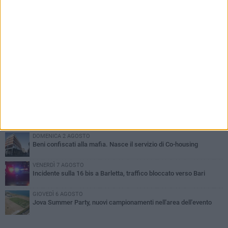
PIÙ LETTI QUESTA SETTIMANA
MERCOLEDÌ 5 AGOSTO
Barletta piange Gioacchino Dagnello: 64enne barlettano investito
all'alba a Trani
GIOVEDÌ 6 AGOSTO
Il ricordo di "Cecco", il benzinaio col sorriso: «Contava i giorni che
lo separavano dalla pensione»
MERCOLEDÌ 5 AGOSTO
Jova Summer Party, giovedì mattina sopralluogo nell'area
dell'evento
DOMENICA 2 AGOSTO
Beni confiscati alla mafia. Nasce il servizio di Co-housing
VENERDÌ 7 AGOSTO
Incidente sulla 16 bis a Barletta, traffico bloccato verso Bari
GIOVEDÌ 6 AGOSTO
Jova Summer Party, nuovi campionamenti nell'area dell'evento