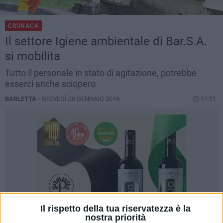
CRONACA
Il settore Igiene ambientale di Bar.S.A.
si mobilita
Tutto il personale in stato di agitazione, potrebbe
esserci anche sciopero
BARLETTA -
GIOVEDÌ 28 GENNAIO 2016
11.51
Il rispetto della tua riservatezza è la
nostra priorità