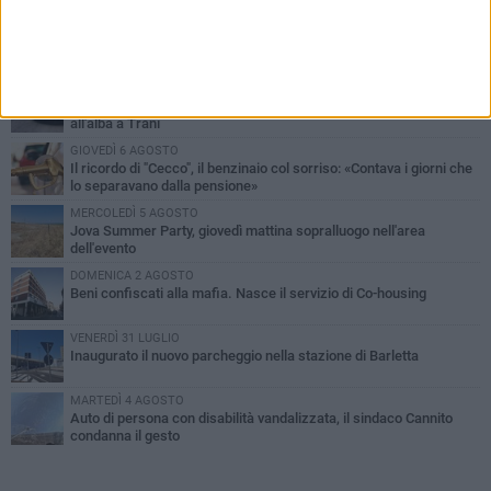
PIÙ LETTI QUESTA SETTIMANA
MERCOLEDÌ 5 AGOSTO
Barletta piange Gioacchino Dagnello: 64enne barlettano investito
all'alba a Trani
GIOVEDÌ 6 AGOSTO
Il ricordo di "Cecco", il benzinaio col sorriso: «Contava i giorni che
lo separavano dalla pensione»
MERCOLEDÌ 5 AGOSTO
Jova Summer Party, giovedì mattina sopralluogo nell'area
dell'evento
DOMENICA 2 AGOSTO
Beni confiscati alla mafia. Nasce il servizio di Co-housing
VENERDÌ 31 LUGLIO
Inaugurato il nuovo parcheggio nella stazione di Barletta
MARTEDÌ 4 AGOSTO
Auto di persona con disabilità vandalizzata, il sindaco Cannito
condanna il gesto