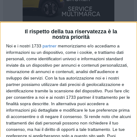
Il rispetto della tua riservatezza è la
nostra priorità
14
Noi e i nostri 1733
partner
memorizziamo e/o accediamo a
informazioni su un dispositivo, come i cookie, e trattiamo dati
personali, come identificatori univoci e informazioni standard
inviate da un dispositivo per annunci e contenuti personalizzati,
Grande riconoscimento per l'Italia e per Barletta: il
Concorso
misurazione di annunci e contenuti, analisi dell'audience e
Pianistico Internazionale "Premio Mauro Paolo Monopoli"
,
sviluppo dei servizi.
Con la tua autorizzazione noi e i nostri
organizzato dall'
Associazione Cultura e Musica G. Curci –
partner possiamo utilizzare dati precisi di geolocalizzazione e
ETS
, entra ufficialmente a far parte della
WFIMC – World
identificazione tramite la scansione del dispositivo. Puoi fare clic
Federation of International Music Competitions
con sede a
per consentire a noi e ai nostri 1733 partner il trattamento per le
Ginevra, la più prestigiosa rete mondiale che riunisce i
finalità sopra descritte. In alternativa puoi accedere a
Concorsi Musicali di eccellenza.
informazioni più dettagliate e modificare le tue preferenze prima
di acconsentire o di negare il consenso.
Si rende noto che alcuni
trattamenti dei dati personali possono non richiedere il tuo
Fondato nel 1997 in memoria del giovane pianista Mauro
consenso, ma hai il diritto di opporti a tale trattamento. Le tue
Paolo Monopoli, il concorso si svolge
annualmente nel
preferenze si applicheranno solo a questo sito web. Puoi