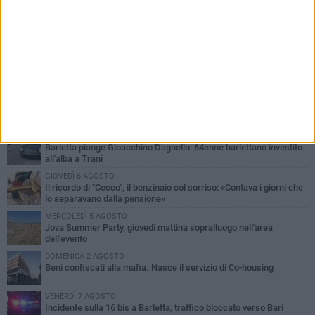
PIÙ LETTI QUESTA SETTIMANA
MERCOLEDÌ 5 AGOSTO
Barletta piange Gioacchino Dagnello: 64enne barlettano investito
all'alba a Trani
GIOVEDÌ 6 AGOSTO
Il ricordo di "Cecco", il benzinaio col sorriso: «Contava i giorni che
lo separavano dalla pensione»
MERCOLEDÌ 5 AGOSTO
Jova Summer Party, giovedì mattina sopralluogo nell'area
dell'evento
DOMENICA 2 AGOSTO
Beni confiscati alla mafia. Nasce il servizio di Co-housing
VENERDÌ 7 AGOSTO
Incidente sulla 16 bis a Barletta, traffico bloccato verso Bari