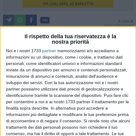
342
A cura di
ANNA DICORATO
Il rispetto della tua riservatezza è la
nostra priorità
"In queste campagne pugliesi è accaduta una tragedia…"
Noi e i nostri 1733
partner
memorizziamo e/o accediamo a
Inizia così il servizio de
"Le Iene"
, storico e popolare
informazioni su un dispositivo, come i cookie, e trattiamo dati
programma tv del palinsesto di Italia1. A guidare la cronaca
personali, come identificatori univoci e informazioni standard
inviate da un dispositivo per annunci e contenuti personalizzati,
è la "iena"
Nina Palmieri
, che ha preso particolarmente a
misurazione di annunci e contenuti, analisi dell'audience e
cuore l'inchiesta dopo la
richiesta di aiuto dei genitori di
sviluppo dei servizi.
Con la tua autorizzazione noi e i nostri
Francesco Diviesti:
"Chiunque sappia qualcosa, ci dia una
partner possiamo utilizzare dati precisi di geolocalizzazione e
mano a trovare i colpevoli"
, le loro parole.
identificazione tramite la scansione del dispositivo. Puoi fare clic
per consentire a noi e ai nostri 1733 partner il trattamento per le
Si racconta di quanto avvenuto tra aprile e luglio 2025 nel
finalità sopra descritte. In alternativa puoi accedere a
caso che ha come protagonista il barlettano Francesco
informazioni più dettagliate e modificare le tue preferenze prima
di acconsentire o di negare il consenso.
Si rende noto che alcuni
Diviesti, scomparso la sera del 25 aprile dal centro storico di
trattamenti dei dati personali possono non richiedere il tuo
Barletta e trovato torturato e bruciato nelle campagne
consenso, ma hai il diritto di opporti a tale trattamento. Le tue