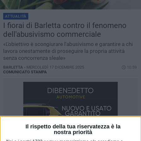
ATTUALITÀ
I fiorai di Barletta contro il fenomeno
dell'abusivismo commerciale
«L'obiettivo è scongiurare l'abusivismo e garantire a chi
lavora onestamente di proseguire la propria attività
senza concorrenza sleale»
BARLETTA -
MERCOLEDÌ 17 DICEMBRE 2025
10.59
COMUNICATO STAMPA
Il rispetto della tua riservatezza è la
nostra priorità