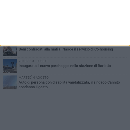
all'alba a Trani
GIOVEDÌ 6 AGOSTO
Il ricordo di "Cecco", il benzinaio col sorriso: «Contava i giorni che
lo separavano dalla pensione»
MERCOLEDÌ 5 AGOSTO
Jova Summer Party, giovedì mattina sopralluogo nell'area
dell'evento
DOMENICA 2 AGOSTO
Beni confiscati alla mafia. Nasce il servizio di Co-housing
VENERDÌ 31 LUGLIO
Inaugurato il nuovo parcheggio nella stazione di Barletta
MARTEDÌ 4 AGOSTO
Auto di persona con disabilità vandalizzata, il sindaco Cannito
condanna il gesto