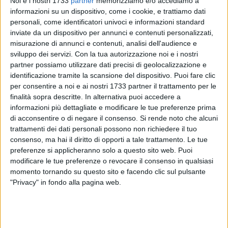
Noi e i nostri 1733
partner
memorizziamo e/o accediamo a
informazioni su un dispositivo, come i cookie, e trattiamo dati
personali, come identificatori univoci e informazioni standard
inviate da un dispositivo per annunci e contenuti personalizzati,
misurazione di annunci e contenuti, analisi dell'audience e
37
sviluppo dei servizi.
Con la tua autorizzazione noi e i nostri
partner possiamo utilizzare dati precisi di geolocalizzazione e
identificazione tramite la scansione del dispositivo. Puoi fare clic
per consentire a noi e ai nostri 1733 partner il trattamento per le
«
Noi fiorai di Barletta intendiamo esprimere con forza la
finalità sopra descritte. In alternativa puoi accedere a
nostra contrarietà al fenomeno dell'abusivismo commerciale
informazioni più dettagliate e modificare le tue preferenze prima
che colpisce il nostro settore. Lavoriamo con dedizione e
di acconsentire o di negare il consenso.
Si rende noto che alcuni
trattamenti dei dati personali possono non richiedere il tuo
paghiamo le tasse, e vogliamo continuare a farlo in un
consenso, ma hai il diritto di opporti a tale trattamento. Le tue
contesto di legalità e rispetto delle regole
», dichiarano i fiorai
preferenze si applicheranno solo a questo sito web. Puoi
di Barletta Antonio Vitobello, Giuseppe Bosso, Giuseppe
modificare le tue preferenze o revocare il consenso in qualsiasi
Dilillo, Nunzio Falcetta, Nino Spera, Cristina Di Leo e
momento tornando su questo sito e facendo clic sul pulsante
Pasquale Vinosi, sul fenomeno dell'abusivismo
"Privacy" in fondo alla pagina web.
commerciale.
«
Ringraziamo tutti i cittadini che ripongono fiducia in noi e
l'Amministrazione Comunale di Barletta, che abbiamo