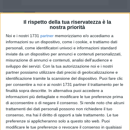
Il rispetto della tua riservatezza è la
nostra priorità
Noi e i nostri 1731
partner
memorizziamo e/o accediamo a
Il Consiglio comunale è convocato presso la Sala Consiliare
informazioni su un dispositivo, come i cookie, e trattiamo dati
ubicata al piano rialzato dell'ex Tribunale in Via Zanardelli,
personali, come identificatori univoci e informazioni standard
per Giovedì 18 Giugno 2026 con inizio alle ore 16,00 in
inviate da un dispositivo per annunci e contenuti personalizzati,
misurazione di annunci e contenuti, analisi dell'audience e
seduta di prima convocazione e Venerdì 19 Giugno 2026 con
sviluppo dei servizi.
Con la tua autorizzazione noi e i nostri
inizio alle ore 16,00 in seduta di seconda convocazione
partner possiamo utilizzare dati precisi di geolocalizzazione e
identificazione tramite la scansione del dispositivo. Puoi fare clic
Ordine del giorno
per consentire a noi e ai nostri 1731 partner il trattamento per le
finalità sopra descritte. In alternativa puoi accedere a
Conferimento della Cittadinanza onoraria al Corpo della
informazioni più dettagliate e modificare le tue preferenze prima
Guardia di Finanza (proposta 57)
di acconsentire o di negare il consenso.
Si rende noto che alcuni
trattamenti dei dati personali possono non richiedere il tuo
Concessione asili nido comunali. Atto di indirizzo
consenso, ma hai il diritto di opporti a tale trattamento. Le tue
(proposta 60)
preferenze si applicheranno solo a questo sito web. Puoi
modificare le tue preferenze o revocare il consenso in qualsiasi