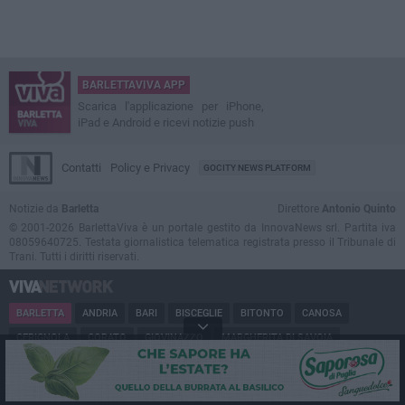
BARLETTAVIVA APP
Scarica l'applicazione per iPhone,
iPad e Android e ricevi notizie push
Contatti
Policy e Privacy
GOCITY NEWS PLATFORM
Notizie da
Barletta
Direttore
Antonio Quinto
© 2001-2026 BarlettaViva è un portale gestito da InnovaNews srl. Partita iva
08059640725. Testata giornalistica telematica registrata presso il Tribunale di
Trani. Tutti i diritti riservati.
BARLETTA
ANDRIA
BARI
BISCEGLIE
BITONTO
CANOSA
CERIGNOLA
CORATO
GIOVINAZZO
MARGHERITA DI SAVOIA
MINERVINO
MODUGNO
MOLFETTA
PUGLIA
RUVO
SAN FERDINANDO
SPINAZZOLA
TERLIZZI
TRANI
TRINITAPOLI