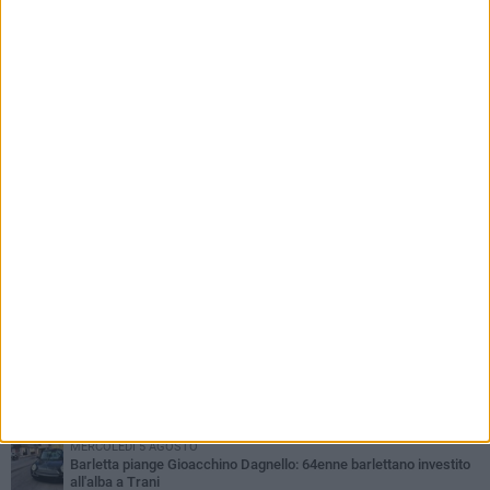
PIÙ LETTI QUESTA SETTIMANA
VENERDÌ 31 LUGLIO
Inaugurato il nuovo parcheggio nella stazione di Barletta
MERCOLEDÌ 5 AGOSTO
Barletta piange Gioacchino Dagnello: 64enne barlettano investito
all'alba a Trani