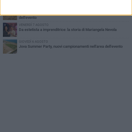
MERCOLEDÌ 5 AGOSTO
Jova Summer Party, giovedì mattina sopralluogo nell'area
dell'evento
VENERDÌ 7 AGOSTO
Da estetista a imprenditrice: la storia di Mariangela Nevola
GIOVEDÌ 6 AGOSTO
Jova Summer Party, nuovi campionamenti nell'area dell'evento