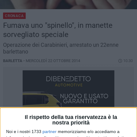
CRONACA
Fumava uno "spinello", in manette
sorvegliato speciale
Operazione dei Carabinieri, arrestato un 22enne
barlettano
BARLETTA -
MERCOLEDÌ 22 OTTOBRE 2014
10.30
Il rispetto della tua riservatezza è la
nostra priorità
Noi e i nostri 1733
partner
memorizziamo e/o accediamo a