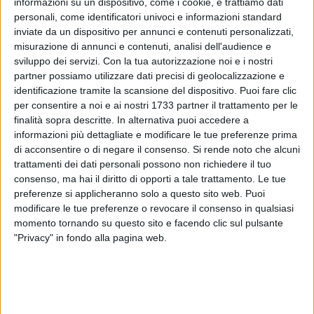
informazioni su un dispositivo, come i cookie, e trattiamo dati
personali, come identificatori univoci e informazioni standard
inviate da un dispositivo per annunci e contenuti personalizzati,
misurazione di annunci e contenuti, analisi dell'audience e
sviluppo dei servizi.
Con la tua autorizzazione noi e i nostri
partner possiamo utilizzare dati precisi di geolocalizzazione e
identificazione tramite la scansione del dispositivo. Puoi fare clic
per consentire a noi e ai nostri 1733 partner il trattamento per le
E' stato sorpreso mentre fumava uno "spinello"
finalità sopra descritte. In alternativa puoi accedere a
accompagnato da un amico, ma gli obblighi di legge lo
informazioni più dettagliate e modificare le tue preferenze prima
vedevano ai domiciliari. Per questo i Carabinieri della
di acconsentire o di negare il consenso.
Si rende noto che alcuni
Stazione di Barletta hanno arrestato un 22enne sorvegliato
trattamenti dei dati personali possono non richiedere il tuo
speciale del luogo con l'accusa di violazione degli obblighi
consenso, ma hai il diritto di opporti a tale trattamento. Le tue
imposti. Il giovane, sottoposto a controllo in un parco
preferenze si applicheranno solo a questo sito web. Puoi
pubblico, è stato sorpreso con uno "spinello" mentre era in
modificare le tue preferenze o revocare il consenso in qualsiasi
momento tornando su questo sito e facendo clic sul pulsante
compagnia di un amico gravato da pregiudizi penali.
"Privacy" in fondo alla pagina web.
Alla vista dei carabinieri il giovane ha tentato di liberarsi
dello stupefacente lanciandolo in terra e calpestandolo.
Tratto in arresto il 22enne, su disposizione della Procura
della Repubblica di Trani, è stato associato presso la locale