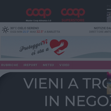
PI
30
°C
CIELO SERENO
NOTIZIE D
32.5°
OGGI MIN
25.5°
MAX
A
BARLETTA
DIRETTORE
ANTO
se
RUBRICHE
IREPORT
METEO
VIDEO