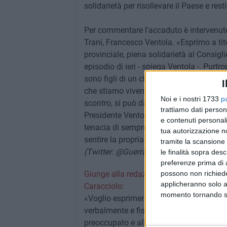
solidarietà per risollevare il Paese e restit
Per commentare l'accaduto è intervenuto a
Trani, Francesco Ventola. «Esprimo a ti
provinciale, piena solidarietà al Consigli
episodio di ieri - spiega Ventola -. Purtr
sono figli di un clima di antipolitica or
I
che stiamo vivendo è indubbiamente deli
Noi e i nostri 1733
p
scontro, si può davvero cercare di affron
trattiamo dati person
Presidente Ventola - l'invito a continuare
e contenuti personali
tenacia di sempre: sarebbe questa la mig
tua autorizzazione no
sentire la propria voce».
tramite la scansione 
(Twitter: @GuerraLuca88)
le finalità sopra des
preferenze prima di 
possono non richieder
Giunge alla redazione di Barlettalife l'es
applicheranno solo a
Caracciolo:
momento tornando su 
«Voglio esprimere la mia piena solidari
verbalmente e fisicamente in un locale 
preoccupato e allarmato perché ci trovia