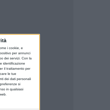
ità
ome i cookie, e
spositivo per annunci
o dei servizi.
Con la
e identificazione
er il trattamento per
icare le tue
ti dei dati personali
 preferenze si
nso in qualsiasi
 web.