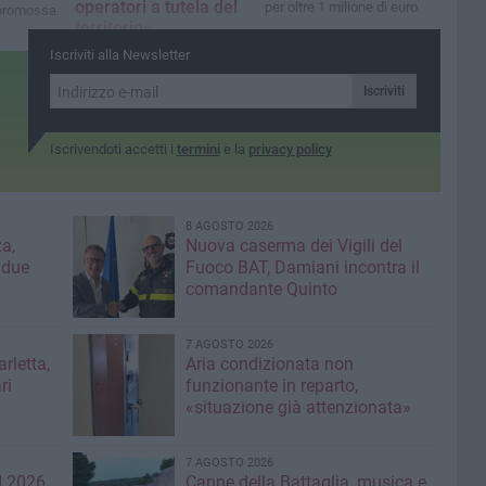
operatori a tutela del
per oltre 1 milione di euro
a promossa
territorio»
i
Un passaggio anche nella
Iscriviti alla Newsletter
sede della Guardia di
Finanza a Barletta
Iscriviti
Iscrivendoti accetti i
termini
e la
privacy policy
8 AGOSTO 2026
a,
Nuova caserma dei Vigili del
 due
Fuoco BAT, Damiani incontra il
comandante Quinto
7 AGOSTO 2026
rletta,
Aria condizionata non
ri
funzionante in reparto,
«situazione già attenzionata»
7 AGOSTO 2026
 2026,
Canne della Battaglia, musica e