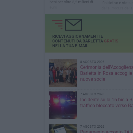
beni per oltre 3,2 milioni di
L'iniziativa è stat
euro
dalla Procura della
Repubblica di Tran
RICEVI AGGIORNAMENTI E
CONTENUTI DA BARLETTA
GRATIS
NELLA TUA E-MAIL
8 AGOSTO 2026
Cerimonia dell'Accoglienz
Barletta in Rosa accoglie
nuove socie
7 AGOSTO 2026
Incidente sulla 16 bis a Ba
traffico bloccato verso Ba
7 AGOSTO 2026
Pagamento acconto TARI