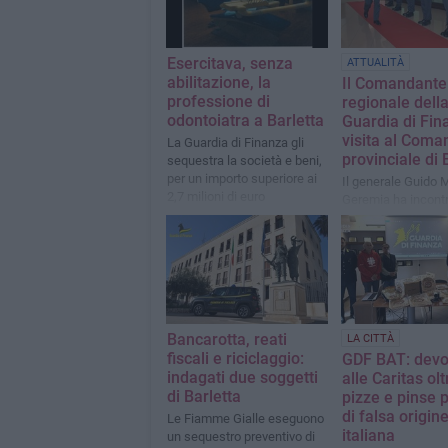
Esercitava, senza
ATTUALITÀ
abilitazione, la
Il Comandante
professione di
regionale dell
odontoiatra a Barletta
Guardia di Fin
visita al Coma
La Guardia di Finanza gli
provinciale di 
sequestra la società e beni,
per un importo superiore ai
Il generale Guido 
2,7 milioni di euro
Geremia ha incontra
personale e fatto i
sulle principali atti
Bancarotta, reati
LA CITTÀ
fiscali e riciclaggio:
GDF BAT: devo
indagati due soggetti
alle Caritas ol
di Barletta
pizze e pinse 
di falsa origin
Le Fiamme Gialle eseguono
italiana
un sequestro preventivo di