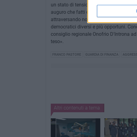
un stato di tensione che si scarica nei co
auguro che fatti come questo anche in
attraversando non si ripetano, perché p
democratici diversi e più opportuni. Cond
consiglio regionale Onofrio D'Introna ad
teso».
FRANCO PASTORE
GUARDIA DI FINANZA
AGGRES
Altri contenuti a tema