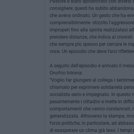
Pastore è stato apostrofato con diversi te
consigliere; questi ha subito abbandon
che aveva ordinato. Un gesto che ha ev
comprensibilmente- stizzito l'aggressore
improperi fino alla spinta realizzatasi a
prendere distanze, che indica ai cronisti 
che sempre più spesso per cercare le ris
voce. Un episodio che deve farci rifletter
A seguito dell'episodio é arrivato il mes
Onofrio Introna:
"Voglio far giungere al collega i sentimen
chiamato per esprimere solidarietà pers
socialista serio e impegnato. In questo m
pesantemente i cittadini e mette in diffic
comportamenti che vanno condannati, ma
generalizzata. Attraverso la stampa, rivolg
forze politiche, in particolare, ad abbass
di esasperare un clima già teso. I tempi