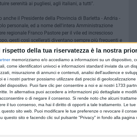
uire serenità ai pugliesi, agli italiani, a tutti".
nche il Presidente della Provincia di Barletta - Andria -
tolo personale, ed a nome dell'intera Amministrazione
ere regionale Franco Pastore per il vile ed increscioso
oppo, gesti così scellerati diventano sempre più frequenti e
mai irrespirabile che non fa bene a nessuno. Il momento
l rispetto della tua riservatezza è la nostra prior
catissimo, ma solo attraverso il confronto, e non lo
artner
memorizziamo e/o accediamo a informazioni su un dispositivo, c
tare i problemi. Al Consigliere Pastore - ha poi concluso il
ali, come identificatori univoci e informazioni standard inviate da un di
 ad operare per il proprio territorio con la passione e la
zzati, misurazione di annunci e contenuti, analisi dell'audience e svilupp
liore risposta a chi usa stupidamente la violenza per far
i e i nostri partner possiamo utilizzare dati precisi di geolocalizzazione 
del dispositivo. Puoi fare clic per consentire a noi e ai nostri 1733 partn
critte. In alternativa puoi accedere a informazioni più dettagliate e modif
acconsentire o di negare il consenso.
Si rende noto che alcuni trattamen
e il tuo consenso, ma hai il diritto di opporti a tale trattamento. Le tue
pressione di solidarietà del consigliere regionale Filippo
 questo sito web. Puoi modificare le tue preferenze o revocare il conse
questo sito e facendo clic sul pulsante "Privacy" in fondo alla pagina
età al collega e amico Franco Pastore aggredito
pubblico della mia città. Ma sono contestualmente scosso,
mo di fronte ad un episodio preoccupante, il segnale di