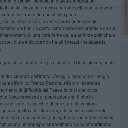
rmini offensivi, perlopiù in dialetto, ignorati dal
ato il locale senza nemmeno usufruire della consumazione
identemente -ma al tempo stesso poco
, che avrebbe alzato la voce e proseguito con gli
ll'esterno del bar. Un gesto certamente censurabile e da cui
il termometro di una città ferita dalle sue forze politiche, e
poste volute e dovute non ha altri mezzi che alzare la
e.
saggio di solidarietá del presidente del Consiglio regionale
ti di vicinanza dell'intero Consiglio regionale e l'ho già
onale all'amico Franco Pastore, all'amministratore
omento di difficoltà del Paese, la crisi che tocca
oltà fasce crescenti di popolazione si riflette in
 che sono lo specchio di uno stato di tensione
o un appello alle Istituzioni, alla società civile e alle
are i toni di una contesa pur legittima, che tuttavia rischia
 richiedono un impegno straordinario e una straordinaria