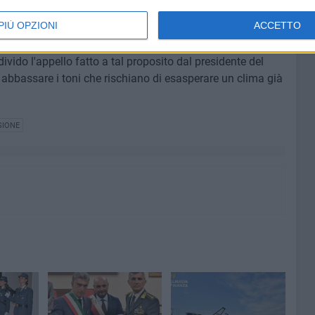
nfronti delle istituzioni e dei suoi rappresentanti. Mi
PIÙ OPZIONI
ACCETTO
 un momento poco sereno come quello che stiamo
er esprimere scontento e disappunto esistono esercizi
ivido l'appello fatto a tal proposito dal presidente del
 abbassare i toni che rischiano di esasperare un clima già
SIONE