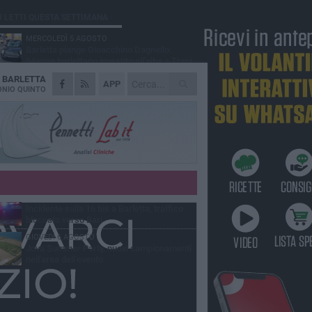
Ù LETTI QUESTA SETTIMANA
MERCOLEDÌ 5 AGOSTO
Barletta piange Gioacchino Dagnello:
64enne barlettano investito all'alba a Trani
A
BARLETTA
GIOVEDÌ 6 AGOSTO
APP
Il ricordo di "Cecco", il benzinaio col
NIO QUINTO
sorriso: «Contava i giorni che lo
paravano dalla pensione»
MERCOLEDÌ 5 AGOSTO
Jova Summer Party, giovedì mattina
sopralluogo nell'area dell'evento
DOMENICA 2 AGOSTO
Beni confiscati alla mafia. Nasce il servizio
di Co-housing
VENERDÌ 7 AGOSTO
Incidente sulla 16 bis a Barletta, traffico
bloccato verso Bari
GIOVEDÌ 6 AGOSTO
Jova Summer Party, nuovi campionamenti
nell'area dell'evento