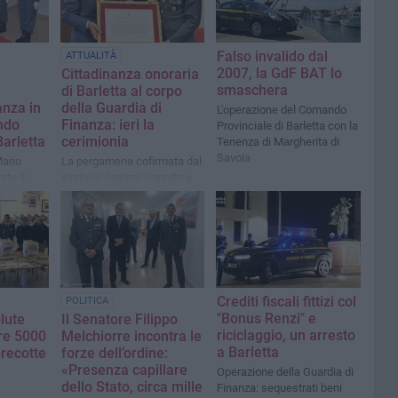
Falso invalido dal
ATTUALITÀ
2007, la GdF BAT lo
Cittadinanza onoraria
smaschera
a
di Barletta al corpo
anza in
della Guardia di
L'operazione del Comando
ndo
Finanza: ieri la
Provinciale di Barletta con la
Barletta
cerimionia
Tenenza di Margherita di
Savoia
Mario
La pergamena cofirmata dal
to il
sindaco Cosimo Cannito e
l punto
dal presidente del consiglio
vità
comunale Marcello Lanotte
è stata consegnata al
Colonnello Andrea Di Cagno
Crediti fiscali fittizi col
POLITICA
"Bonus Renzi" e
lute
Il Senatore Filippo
riciclaggio, un arresto
tre 5000
Melchiorre incontra le
a Barletta
precotte
forze dell’ordine:
e
«Presenza capillare
Operazione della Guardia di
dello Stato, circa mille
Finanza: sequestrati beni