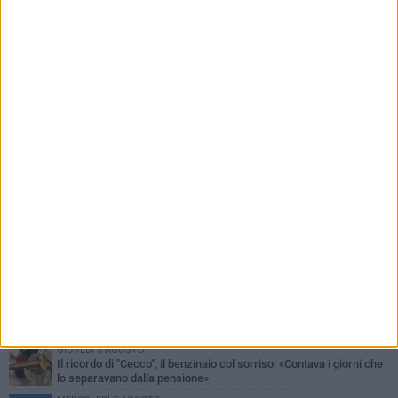
PIÙ LETTI QUESTA SETTIMANA
MERCOLEDÌ 5 AGOSTO
Barletta piange Gioacchino Dagnello: 64enne barlettano investito
all'alba a Trani
GIOVEDÌ 6 AGOSTO
Il ricordo di "Cecco", il benzinaio col sorriso: «Contava i giorni che
lo separavano dalla pensione»