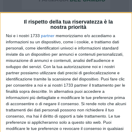
Il rispetto della tua riservatezza è la
A cura di
nostra priorità
FLORIANA DORONZO
Noi e i nostri 1733
partner
memorizziamo e/o accediamo a
informazioni su un dispositivo, come i cookie, e trattiamo dati
personali, come identificatori univoci e informazioni standard
Se Barletta non dà spazio alla cultura letteraria, la poesia ne
inviate da un dispositivo per annunci e contenuti personalizzati,
dà a chi sente di coltivare la nobile arte della lirica.
misurazione di annunci e contenuti, analisi dell'audience e
Francesco Balestrucci è uno degli appassionati barlettani
sviluppo dei servizi.
Con la tua autorizzazione noi e i nostri
che ha maturato l'attitudine alla poesia, acqua che sgorga
partner possiamo utilizzare dati precisi di geolocalizzazione e
dalla fonte inesauribile della sofferenza.
identificazione tramite la scansione del dispositivo. Puoi fare clic
per consentire a noi e ai nostri 1733 partner il trattamento per le
finalità sopra descritte. In alternativa puoi accedere a
Quando ha cominciato a sentire dentro di lei l'emergere
informazioni più dettagliate e modificare le tue preferenze prima
della poesia?
di acconsentire o di negare il consenso.
Si rende noto che alcuni
«Sin dai tempi delle scuole elementari, scrivevo frasi di getto,
trattamenti dei dati personali possono non richiedere il tuo
scaturite da ciò che sentivo dentro; mi accorsi che, non solo
consenso, ma hai il diritto di opporti a tale trattamento. Le tue
avevano un bel suono, ma anche un significato profondo per
preferenze si applicheranno solo a questo sito web. Puoi
chi le leggeva. Una volta finita la scuola dell'obbligo, però,
modificare le tue preferenze o revocare il consenso in qualsiasi