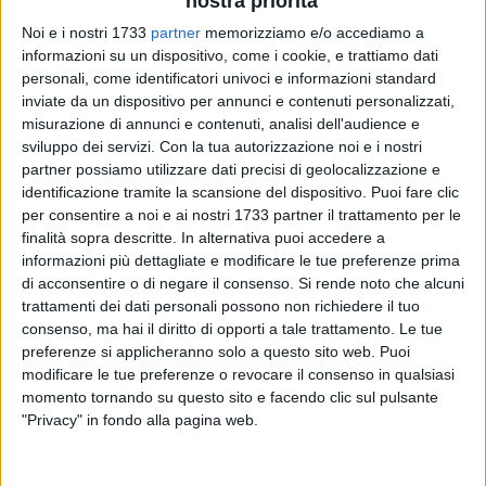
nostra priorità
Noi e i nostri 1733
partner
memorizziamo e/o accediamo a
informazioni su un dispositivo, come i cookie, e trattiamo dati
personali, come identificatori univoci e informazioni standard
inviate da un dispositivo per annunci e contenuti personalizzati,
3
misurazione di annunci e contenuti, analisi dell'audience e
sviluppo dei servizi.
Con la tua autorizzazione noi e i nostri
Riconosciuta come punto di riferimento nel settore
partner possiamo utilizzare dati precisi di geolocalizzazione e
florovivaistico, l'azienda Caporalplant - con sede a Canosa di
identificazione tramite la scansione del dispositivo. Puoi fare clic
Puglia – è alla ricerca di 20 nuovi addetti da inserire
per consentire a noi e ai nostri 1733 partner il trattamento per le
finalità sopra descritte. In alternativa puoi accedere a
all'interno della squadra di lavoro.
informazioni più dettagliate e modificare le tue preferenze prima
di acconsentire o di negare il consenso.
Si rende noto che alcuni
Con una superficie produttiva di 120 ettari suddivisi tra pieno
trattamenti dei dati personali possono non richiedere il tuo
campo, serre e zone d'ombra, oltre a tutto lo spazio dedicato
consenso, ma hai il diritto di opporti a tale trattamento. Le tue
alla logistica, l'azienda vanta una produzione annua di oltre
preferenze si applicheranno solo a questo sito web. Puoi
3 milioni di piante, simbolo dell'eccellenza florovivaistica
modificare le tue preferenze o revocare il consenso in qualsiasi
made in Italy. Le sue radici affondano in una lunga
momento tornando su questo sito e facendo clic sul pulsante
"Privacy" in fondo alla pagina web.
tradizione familiare, tramandata di generazione in
generazione, che si rinnova costantemente grazie
all'adozione di metodi innovativi nelle tecniche di