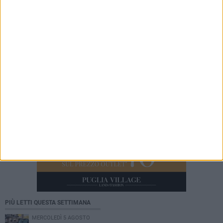
mare per Barletta»
7 AGOSTO 2026
Barletta ricorda don Gino Spadaro a vent’anni
dalla scomparsa
PIÙ LETTI QUESTA SETTIMANA
MERCOLEDÌ 5 AGOSTO