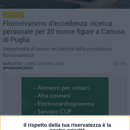
SPECIALE
Florovivaismo d’eccellenza: ricerca
personale per 20 nuove figure a Canosa
di Puglia
Opportunità di lavoro nel settore della produzione
florovivaistica
BARLETTA -
LUNEDÌ 28 APRILE 2025
8.56
SPONSORIZZATO
Il rispetto della tua riservatezza è la