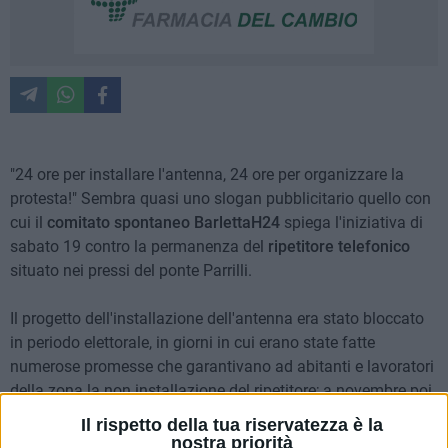
"24 ore per installare l'antenna, 24 ore per organizzare la
protesta!" Sembra quasi uno slogan pubblicitario quello con
cui il
comitato spontaneo BarlettaH24
spiega l'iniziativa di
sabato 19 contro la permanenza del
ripetitore telefonico
situato nei pressi del ponte Parrilli.
Il progetto dell'installazione dell'antenna era stato bloccato
in periodo elettorale, in giorni in cui erano state fatte
numerose promesse che garantivano ad abitanti e lavoratori
della zona la non installazione del ripetitore; a novembre poi,
gli stessi abitanti e lavoratori hanno visto elevarsi quello che
Il rispetto della tua riservatezza è la
loro chiamano "fungo di metallo", in sole 24 ore. In così poco
nostra priorità