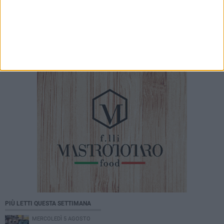
7 AGOSTO 2026
Giuditta D’Elia ospite al Palazzo di Città per
prendere parte alla Stanza Divina
PIÙ LETTI QUESTA SETTIMANA
MERCOLEDÌ 5 AGOSTO