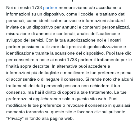
tempo infatti l'antenna, sottraendo spazio al verde pubblico,
Noi e i nostri 1733
partner
memorizziamo e/o accediamo a
si è eretta al centro di quella rotatoria di viale Ippocrate che
informazioni su un dispositivo, come i cookie, e trattiamo dati
veicola tre lunghi viali, tra cui quello che conduce al
personali, come identificatori univoci e informazioni standard
vicinissimo ospedale di Barletta.
inviate da un dispositivo per annunci e contenuti personalizzati,
misurazione di annunci e contenuti, analisi dell'audience e
sviluppo dei servizi.
Con la tua autorizzazione noi e i nostri
La reazione è stata spontanea e immediata. Il comitato
partner possiamo utilizzare dati precisi di geolocalizzazione e
BarlettaH24, costituito dai lavoratori del complesso che si
identificazione tramite la scansione del dispositivo. Puoi fare clic
affaccia sulla rotatoria e che ospita circa 60 unità lavorative,
per consentire a noi e ai nostri 1733 partner il trattamento per le
ha infatti deciso di organizzare una manifestazione pacifica
finalità sopra descritte. In alternativa puoi accedere a
stabilendo le dinamiche di protesta in sole 24ore. La via
informazioni più dettagliate e modificare le tue preferenze prima
adottata è stata quella del
flash-mob
: i protestanti si sono
di acconsentire o di negare il consenso.
Si rende noto che alcuni
trattamenti dei dati personali possono non richiedere il tuo
presentati direttamente sul luogo dell'installazione per
consenso, ma hai il diritto di opporti a tale trattamento. Le tue
manifestare il proprio dissenso e coinvolgere più gente
preferenze si applicheranno solo a questo sito web. Puoi
possibile. Sono state distribuite
cartoline
e
t-shirt
su cui è
modificare le tue preferenze o revocare il consenso in qualsiasi
stata stampata la frase "
New entry welcome to Barletta
"
momento tornando su questo sito e facendo clic sul pulsante
come per dare ironicamente il benvenuto a questa nuova
"Privacy" in fondo alla pagina web.
installazione che proprio la benvenuta non è… L'evento è
stato infatti presentato in chiave ironica, come se la città
avesse acquisito un nuovo monumento di cui essere fiera.