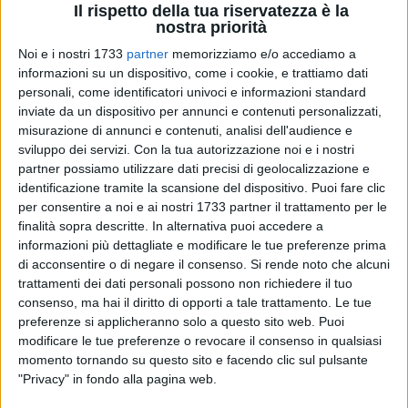
Il rispetto della tua riservatezza è la
nostra priorità
Noi e i nostri 1733
partner
memorizziamo e/o accediamo a
informazioni su un dispositivo, come i cookie, e trattiamo dati
273
A cura di
personali, come identificatori univoci e informazioni standard
VALENTINA PAOLILLO
inviate da un dispositivo per annunci e contenuti personalizzati,
misurazione di annunci e contenuti, analisi dell'audience e
sviluppo dei servizi.
Con la tua autorizzazione noi e i nostri
partner possiamo utilizzare dati precisi di geolocalizzazione e
Ieri sera centinaia di persone si sono radunate presso piazza
identificazione tramite la scansione del dispositivo. Puoi fare clic
Monte di Pietà a Barletta per manifestare pacificamente
per consentire a noi e ai nostri 1733 partner il trattamento per le
contro le azioni del governo israeliano e sostenere l'iniziativa
finalità sopra descritte. In alternativa puoi accedere a
della Global Sumud Flotilla, un'operazione non governativa
informazioni più dettagliate e modificare le tue preferenze prima
che ha come obiettivo la solidarietà alla popolazione
di acconsentire o di negare il consenso.
Si rende noto che alcuni
palestinese della Striscia di Gaza.
trattamenti dei dati personali possono non richiedere il tuo
consenso, ma hai il diritto di opporti a tale trattamento. Le tue
preferenze si applicheranno solo a questo sito web. Puoi
Durante la manifestazione, gli interventi dei partecipanti si
modificare le tue preferenze o revocare il consenso in qualsiasi
sono susseguiti in un'espressione corale di appelli alla pace
momento tornando su questo sito e facendo clic sul pulsante
e richieste urgenti di azione alla comunità internazionale. Al
"Privacy" in fondo alla pagina web.
centro una proposta chiara: l'apertura immediata di corridoi