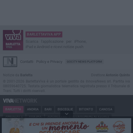
BARLETTAVIVA APP
Scarica l'applicazione per iPhone,
iPad e Android e ricevi notizie push
Contatti
Policy e Privacy
GOCITY NEWS PLATFORM
Notizie da
Barletta
Direttore
Antonio Quinto
© 2001-2026 BarlettaViva è un portale gestito da InnovaNews srl. Partita iva
08059640725. Testata giornalistica telematica registrata presso il Tribunale di
Trani. Tutti i diritti riservati.
BARLETTA
ANDRIA
BARI
BISCEGLIE
BITONTO
CANOSA
CERIGNOLA
CORATO
GIOVINAZZO
MARGHERITA DI SAVOIA
MINERVINO
MODUGNO
MOLFETTA
PUGLIA
RUVO