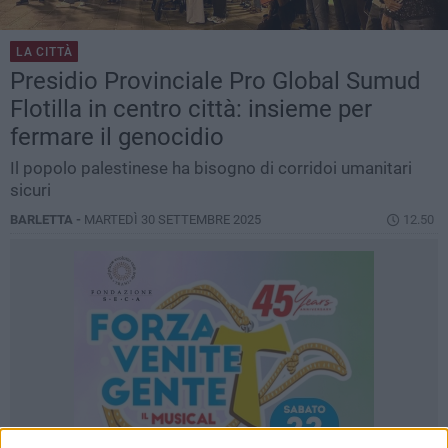
LA CITTÀ
Presidio Provinciale Pro Global Sumud
Flotilla in centro città: insieme per
fermare il genocidio
Il popolo palestinese ha bisogno di corridoi umanitari
sicuri
BARLETTA -
MARTEDÌ 30 SETTEMBRE 2025
12.50