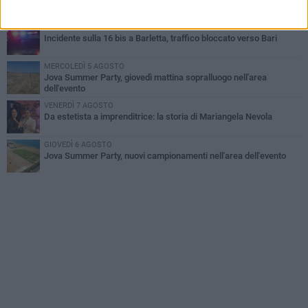
lo separavano dalla pensione»
VENERDÌ 7 AGOSTO
Incidente sulla 16 bis a Barletta, traffico bloccato verso Bari
MERCOLEDÌ 5 AGOSTO
Jova Summer Party, giovedì mattina sopralluogo nell'area
dell'evento
VENERDÌ 7 AGOSTO
Da estetista a imprenditrice: la storia di Mariangela Nevola
GIOVEDÌ 6 AGOSTO
Jova Summer Party, nuovi campionamenti nell'area dell'evento