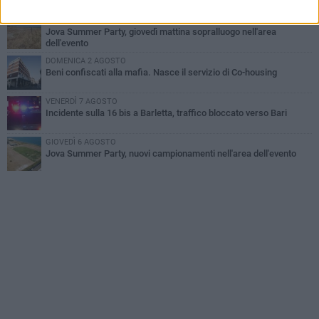
lo separavano dalla pensione»
MERCOLEDÌ 5 AGOSTO
Jova Summer Party, giovedì mattina sopralluogo nell'area
dell'evento
DOMENICA 2 AGOSTO
Beni confiscati alla mafia. Nasce il servizio di Co-housing
VENERDÌ 7 AGOSTO
Incidente sulla 16 bis a Barletta, traffico bloccato verso Bari
GIOVEDÌ 6 AGOSTO
Jova Summer Party, nuovi campionamenti nell'area dell'evento