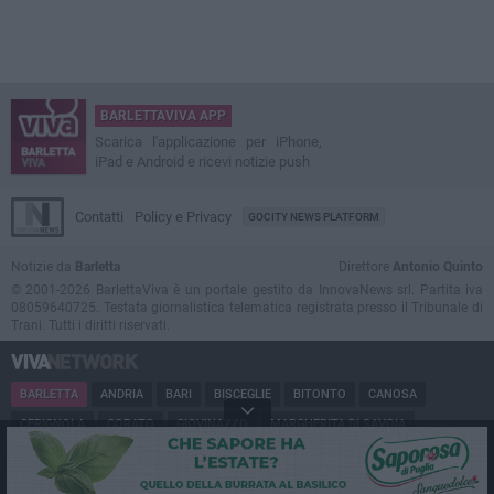
BARLETTAVIVA APP
Scarica l'applicazione per iPhone,
iPad e Android e ricevi notizie push
Contatti
Policy e Privacy
GOCITY NEWS PLATFORM
Notizie da
Barletta
Direttore
Antonio Quinto
© 2001-2026 BarlettaViva è un portale gestito da InnovaNews srl. Partita iva
08059640725. Testata giornalistica telematica registrata presso il Tribunale di
Trani. Tutti i diritti riservati.
BARLETTA
ANDRIA
BARI
BISCEGLIE
BITONTO
CANOSA
CERIGNOLA
CORATO
GIOVINAZZO
MARGHERITA DI SAVOIA
MINERVINO
MODUGNO
MOLFETTA
PUGLIA
RUVO
SAN FERDINANDO
SPINAZZOLA
TERLIZZI
TRANI
TRINITAPOLI