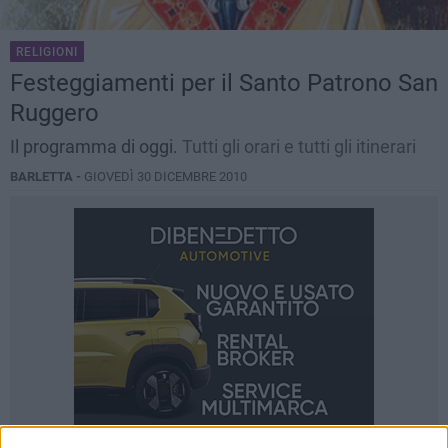
RELIGIONI
Festeggiamenti per il Santo Patrono San
Ruggero
Il programma di oggi.
Tutti gli orari e tutti gli itinerari
BARLETTA -
GIOVEDÌ 30 DICEMBRE 2010