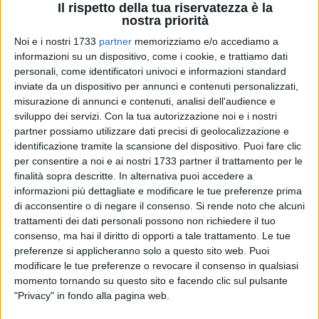
Il rispetto della tua riservatezza è la
nostra priorità
Noi e i nostri 1733
partner
memorizziamo e/o accediamo a
informazioni su un dispositivo, come i cookie, e trattiamo dati
personali, come identificatori univoci e informazioni standard
inviate da un dispositivo per annunci e contenuti personalizzati,
Di seguito si porge il programma delle celebrazioni e degli
misurazione di annunci e contenuti, analisi dell'audience e
eventi previsti in occasione dei solenni festeggiamenti nella
sviluppo dei servizi.
Con la tua autorizzazione noi e i nostri
giornata di oggi, 30 dicembre, in onore di San Ruggero
partner possiamo utilizzare dati precisi di geolocalizzazione e
Vescovo Patrono dell'Arcidiocesi e della Città, a cura del
identificazione tramite la scansione del dispositivo. Puoi fare clic
Comitato Diocesano Feste Patronali con il patrocinio del
per consentire a noi e ai nostri 1733 partner il trattamento per le
finalità sopra descritte. In alternativa puoi accedere a
Comune di Barletta.
informazioni più dettagliate e modificare le tue preferenze prima
di acconsentire o di negare il consenso.
Si rende noto che alcuni
· Ore 11.00, Concattedrale, Solenne concelebrazione
trattamenti dei dati personali possono non richiedere il tuo
eucaristica nel giorno della festa liturgica di San Ruggero
consenso, ma hai il diritto di opporti a tale trattamento. Le tue
presieduta da S.Em. il Sig. Card. Francesco Monterisi e
preferenze si applicheranno solo a questo sito web. Puoi
concelebrata da S.Ecc. Mons. Arcivescovo, dagli Ecc.mi
modificare le tue preferenze o revocare il consenso in qualsiasi
Arcivescovi e Vescovi convenuti, dal clero diocesano. Il sacro
momento tornando su questo sito e facendo clic sul pulsante
"Privacy" in fondo alla pagina web.
rito sarà dato in diretta televisiva da Teleregione.