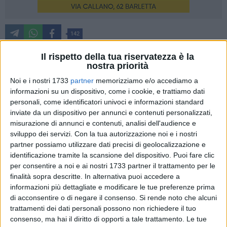
142
Il rispetto della tua riservatezza è la
nostra priorità
Si sono conclusi i festeggiamenti in onore dei Santi Patroni
Noi e i nostri 1733
partner
memorizziamo e/o accediamo a
di Barletta, e a chiudere in musica il weekend lungo di festa
informazioni su un dispositivo, come i cookie, e trattiamo dati
patronale è stata l'instancabile Orietta Berti: uno show
personali, come identificatori univoci e informazioni standard
gratuito in piazza Aldo Moro che ha attirato una grande
inviate da un dispositivo per annunci e contenuti personalizzati,
platea di pubblico.
misurazione di annunci e contenuti, analisi dell'audience e
sviluppo dei servizi.
Con la tua autorizzazione noi e i nostri
partner possiamo utilizzare dati precisi di geolocalizzazione e
Come da tradizione, gli appuntamenti religiosi si sono
identificazione tramite la scansione del dispositivo. Puoi fare clic
intrecciati con quelli più folkloristici: dalla processione di
per consentire a noi e ai nostri 1733 partner il trattamento per le
domenica sera con il percorso delle effigi della Madonna
finalità sopra descritte. In alternativa puoi accedere a
dello Sterpeto e San Ruggero Vescovo, allo spettacolo delle
informazioni più dettagliate e modificare le tue preferenze prima
luminarie musicali, fino al luna park sempre apprezzato da
di acconsentire o di negare il consenso.
Si rende noto che alcuni
giovani e giovanissimi.
trattamenti dei dati personali possono non richiedere il tuo
consenso, ma hai il diritto di opporti a tale trattamento. Le tue