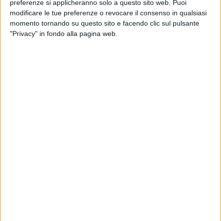
preferenze si applicheranno solo a questo sito web. Puoi
Tanti barlettani hanno comunque approfittato di questi
modificare le tue preferenze o revocare il consenso in qualsiasi
giorni di festa per lasciare la città e godersi una vacanza
momento tornando su questo sito e facendo clic sul pulsante
fuori porta.
"Privacy" in fondo alla pagina web.
Numerosi i commenti sulla riuscita della festa, tra chi ha
apprezzato le scelte e chi vorrebbe maggiori novità per il
prossimo anno, discostandosi dal classico programma. Che
ne pensate?