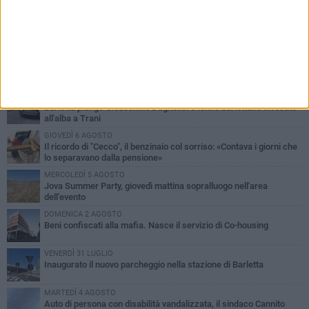
PIÙ LETTI QUESTA SETTIMANA
MERCOLEDÌ 5 AGOSTO
Barletta piange Gioacchino Dagnello: 64enne barlettano investito
all'alba a Trani
GIOVEDÌ 6 AGOSTO
Il ricordo di "Cecco", il benzinaio col sorriso: «Contava i giorni che
lo separavano dalla pensione»
MERCOLEDÌ 5 AGOSTO
Jova Summer Party, giovedì mattina sopralluogo nell'area
dell'evento
DOMENICA 2 AGOSTO
Beni confiscati alla mafia. Nasce il servizio di Co-housing
VENERDÌ 31 LUGLIO
Inaugurato il nuovo parcheggio nella stazione di Barletta
MARTEDÌ 4 AGOSTO
Auto di persona con disabilità vandalizzata, il sindaco Cannito