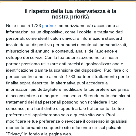
Il rispetto della tua riservatezza è la
nostra priorità
Noi e i nostri 1733
partner
memorizziamo e/o accediamo a
informazioni su un dispositivo, come i cookie, e trattiamo dati
personali, come identificatori univoci e informazioni standard
inviate da un dispositivo per annunci e contenuti personalizzati,
misurazione di annunci e contenuti, analisi dell'audience e
«Rete Civica Barletta interviene con fermezza sul tema
sviluppo dei servizi.
Con la tua autorizzazione noi e i nostri
partner possiamo utilizzare dati precisi di geolocalizzazione e
dell'erosione costiera che sta compromettendo la sicurezza
identificazione tramite la scansione del dispositivo. Puoi fare clic
della litoranea di Levante, ribadendo una verità tanto
per consentire a noi e ai nostri 1733 partner il trattamento per le
evidente quanto scomoda: ancora una volta sono stati i
finalità sopra descritte. In alternativa puoi accedere a
cittadini ad anticipare la politica, non il contrario». Così i
informazioni più dettagliate e modificare le tue preferenze prima
referenti Giuseppe Calabrese, Giuseppe Di Bari e Raffaele
di acconsentire o di negare il consenso.
Si rende noto che alcuni
Patella.
trattamenti dei dati personali possono non richiedere il tuo
consenso, ma hai il diritto di opporti a tale trattamento. Le tue
preferenze si applicheranno solo a questo sito web. Puoi
«La recente richiesta di audizione in Commissione Ambiente
modificare le tue preferenze o revocare il consenso in qualsiasi
della Regione Puglia avanzata da alcuni consiglieri regionali
momento tornando su questo sito e facendo clic sul pulsante
barlettani rappresenta certamente un passaggio istituzionale
"Privacy" in fondo alla pagina web.