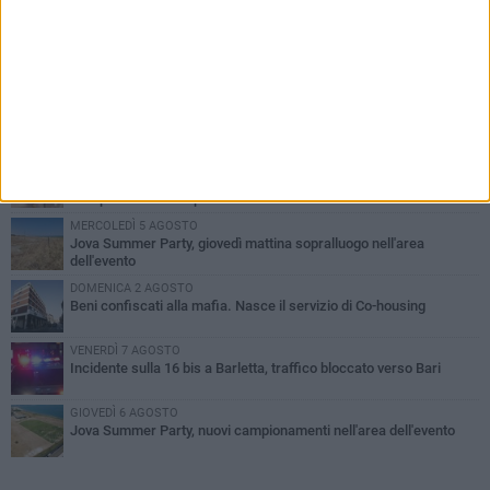
PIÙ LETTI QUESTA SETTIMANA
MERCOLEDÌ 5 AGOSTO
Barletta piange Gioacchino Dagnello: 64enne barlettano investito
all'alba a Trani
GIOVEDÌ 6 AGOSTO
Il ricordo di "Cecco", il benzinaio col sorriso: «Contava i giorni che
lo separavano dalla pensione»
MERCOLEDÌ 5 AGOSTO
Jova Summer Party, giovedì mattina sopralluogo nell'area
dell'evento
DOMENICA 2 AGOSTO
Beni confiscati alla mafia. Nasce il servizio di Co-housing
VENERDÌ 7 AGOSTO
Incidente sulla 16 bis a Barletta, traffico bloccato verso Bari
GIOVEDÌ 6 AGOSTO
Jova Summer Party, nuovi campionamenti nell'area dell'evento