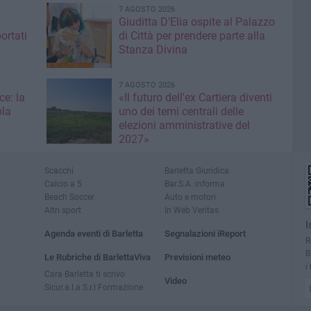
7 AGOSTO 2026
Giuditta D’Elia ospite al Palazzo
ortati
di Città per prendere parte alla
Stanza Divina
7 AGOSTO 2026
ce: la
«Il futuro dell'ex Cartiera diventi
ola
uno dei temi centrali delle
elezioni amministrative del
2027»
Scacchi
Barletta Giuridica
Calcio a 5
Bar.S.A. informa
Beach Soccer
Auto e motori
Altri sport
In Web Veritas
I
Agenda eventi di Barletta
Segnalazioni iReport
R
B
Le Rubriche di BarlettaViva
Previsioni meteo
i
Cara Barletta ti scrivo
Video
Sicur.a.l.a S.r.l Formazione