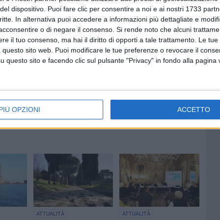
del dispositivo. Puoi fare clic per consentire a noi e ai nostri 1733 partn
ulla decisione assunta ed offriamo nostra disponibilità
critte. In alternativa puoi accedere a informazioni più dettagliate e modif
i tutte le parti in gioco".
acconsentire o di negare il consenso.
Si rende noto che alcuni trattamen
e il tuo consenso, ma hai il diritto di opporti a tale trattamento. Le tue
 questo sito web. Puoi modificare le tue preferenze o revocare il conse
questo sito e facendo clic sul pulsante "Privacy" in fondo alla pagina
PIÙ OPZIONI
ACCETTO
ATTUALITÀ
ATTUALITÀ