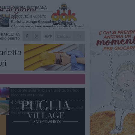
Ù LETTI QUESTA SETTIMANA
MERCOLEDÌ 5 AGOSTO
Barletta piange Gioacchino Dagnello:
64enne barlettano investito all'alba a Trani
A
BARLETTA
GIOVEDÌ 6 AGOSTO
APP
Il ricordo di "Cecco", il benzinaio col
NIO QUINTO
sorriso: «Contava i giorni che lo
paravano dalla pensione»
MERCOLEDÌ 5 AGOSTO
Jova Summer Party, giovedì mattina
sopralluogo nell'area dell'evento
DOMENICA 2 AGOSTO
Beni confiscati alla mafia. Nasce il servizio
di Co-housing
VENERDÌ 7 AGOSTO
Incidente sulla 16 bis a Barletta, traffico
bloccato verso Bari
GIOVEDÌ 6 AGOSTO
Jova Summer Party, nuovi campionamenti
nell'area dell'evento