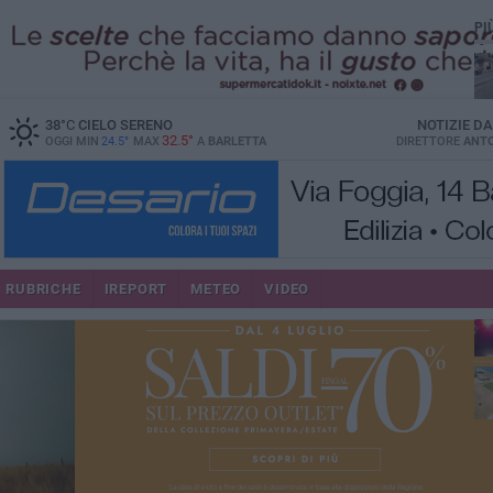
PI
38
°C
CIELO SERENO
NOTIZIE D
32.5°
OGGI MIN
24.5°
MAX
A
BARLETTA
DIRETTORE
ANTO
se
RUBRICHE
IREPORT
METEO
VIDEO