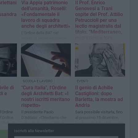
arlettani
Via Appia patrimonio
Il Prof. Enrico
dell’umanità, Roselli:
Genovesi a Trani
ssandra
«Fondamentale il
ospite del Prof. Attilio
lavoro di squadra
Petruccioli per una
anche degli architetti»
lectio magistralis dal
titolo: “Mediterraneo,
L’Ordine della BAT nel
migrazioni e loro
gruppo di lavoro nazionale:
matrici”
«Ora ci sarà la nostra
 19esima
richiesta per un protocollo
tra
Il 5 maggio presso La
d'intesa al MIC»
il
Fondazione Seca Polo
Silos di
Museale Trani si entrerà nel
vivo degli eventi relativi ad
“un secolo di Architettura” in
occasione del Centenario
SCUOLA E LAVORO
EVENTI
della nascita dell’Ordine
vile di
"Cura Italia", l'Ordine
Il genio di Achille
degli Architetti
di e
degli Architetti Bat: «I
Castiglioni: dopo
nostri iscritti meritano
Barletta, la mostra ad
rispetto»
Andria
l'Ordine
Il presidente Paolo
Sarà possibile visitarla, fino
ll’Ordine
D’Addato: «Chiediamo che
al prossimo 15 dicembre,
el Collegio
vengano messe in atto le
negli spazi dello show room
Geometri
stesse misure di urgenza
Mastrodonato di Andria
Iscriviti alla Newsletter
i
poste per altre categorie»