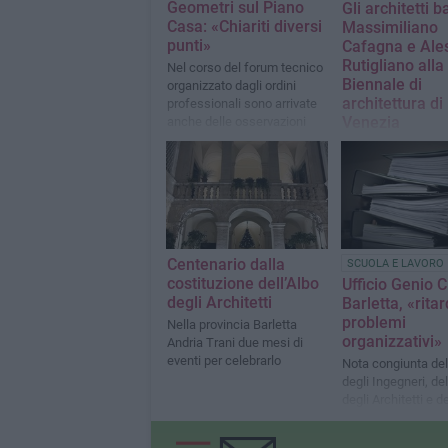
Geometri sul Piano
Gli architetti b
Casa: «Chiariti diversi
Massimiliano
punti»
Cafagna e Ale
Rutigliano alla
Nel corso del forum tecnico
Biennale di
organizzato dagli ordini
architettura di
professionali sono arrivate
Venezia
anche delle osservazioni
Selezionati per la
edizione della Mos
Internazionale con 
progetto “NUDGE: i 
Barletta”
Centenario dalla
SCUOLA E LAVORO
costituzione dell’Albo
Ufficio Genio Ci
degli Architetti
Barletta, «ritar
problemi
Nella provincia Barletta
organizzativi»
Andria Trani due mesi di
eventi per celebrarlo
Nota congiunta del
degli Ingegneri, de
degli Architetti e d
professionale dei 
e Geometri laureat