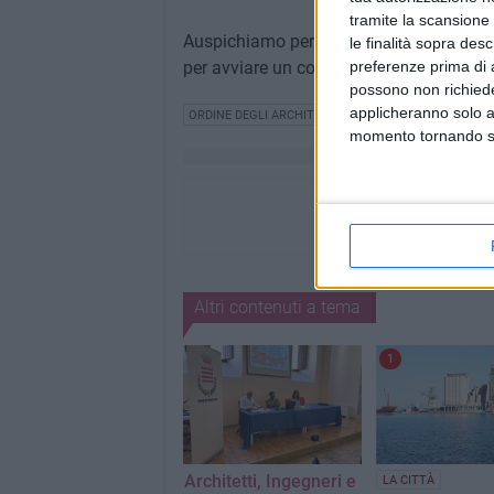
tramite la scansione 
Auspichiamo pertanto un ripensamento s
le finalità sopra des
per avviare un confronto che tenga conto d
preferenze prima di 
possono non richieder
applicheranno solo a
ORDINE DEGLI ARCHITETTI
momento tornando su 
Altri contenuti a tema
1
Architetti, Ingegneri e
LA CITTÀ