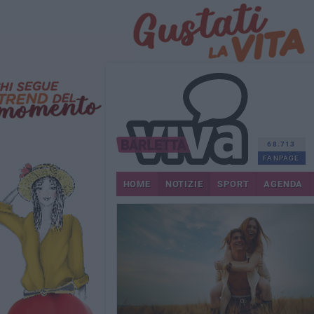
68.713
FANPAGE
HOME
NOTIZIE
SPORT
AGENDA