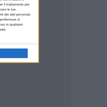
er il trattamento per
icare le tue
ti dei dati personali
 preferenze si
nso in qualsiasi
 web.