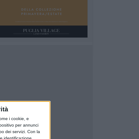
ità
ome i cookie, e
spositivo per annunci
o dei servizi.
Con la
e identificazione