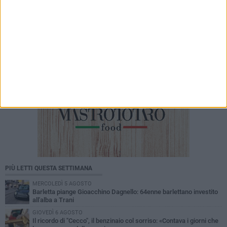
basta. La sicurezza delle periferie è
un'emergenza»
PIÙ LETTI QUESTA SETTIMANA
MERCOLEDÌ 5 AGOSTO
Barletta piange Gioacchino Dagnello: 64enne barlettano investito
all'alba a Trani
GIOVEDÌ 6 AGOSTO
Il ricordo di "Cecco", il benzinaio col sorriso: «Contava i giorni che