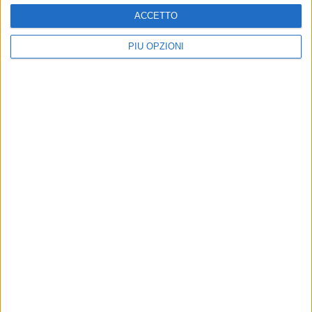
ACCETTO
PIÙ OPZIONI
Altri contenuti a tema
POLITICA
POLITICA
Ok al bilancio, Lanotte: «Ha
Sanitaservice Bat, Lanotte
vinto Barletta, ha perso chi
(Fi): «Buon lavoro al nuovo
puntava a far cadere
amministratore unico,