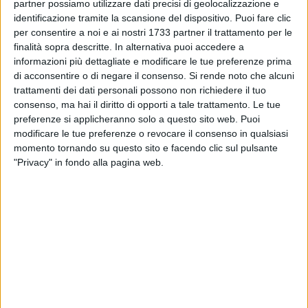
partner possiamo utilizzare dati precisi di geolocalizzazione e
per la realizzazione della piattaforma SMART DUC. Molto
identificazione tramite la scansione del dispositivo. Puoi fare clic
gradita la presenza della Dirigente SUAP, dott.ssa
per consentire a noi e ai nostri 1733 partner il trattamento per le
Scommegna.
finalità sopra descritte. In alternativa puoi accedere a
informazioni più dettagliate e modificare le tue preferenze prima
I lavori sono stati introdotti dal direttore Confesercenti prov.le
di acconsentire o di negare il consenso.
Si rende noto che alcuni
B.A.T., dott. R. M. Landriscina, che ha illustrato il Progetto,
trattamenti dei dati personali possono non richiedere il tuo
consenso, ma hai il diritto di opporti a tale trattamento. Le tue
mostrato gli obiettivi e le finalità che ci si prefigge di
preferenze si applicheranno solo a questo sito web. Puoi
raggiungere attraverso una sfida; ossia la realizzazione
modificare le tue preferenze o revocare il consenso in qualsiasi
concreta delle attività di Distretto che impone il
momento tornando su questo sito e facendo clic sul pulsante
coinvolgimento degli esercenti, ma che coinvolge anche i
"Privacy" in fondo alla pagina web.
Cittadini e la Istituzione Comune, oltre alle varie Associazioni
che, ci si augura, interverranno proattivamente nelle
successive fasi. Il DUC, dopo una lunga fase costituente e di
gestazione (il progetto è nato nel 2003), è infatti ora pronto
per rivoluzionare tutte le attività commerciali e turistiche
della città, attraverso una nuova forma di
governance
condivisa
. Subito dopo il v. Sindaco, avv. M. Lanotte, nel
salutare tutti gli intervenuti e ringraziare i partecipanti, ha
espresso vivo apprezzamento per il lavoro fin qui svolto per