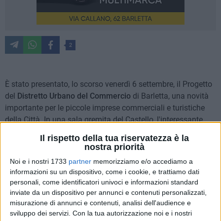
2
È stato presentato, lo scorso venerdì 6 settembre, il Progetto
del
Distretto Urbano
del Commercio
di Barletta, una novità
importante per le piccole imprese commerciali e turistiche
della Città. In una sala gremita del Castello, l'interessante
incontro ha visto succedersi gli interventi dell'Ass. alle
Il rispetto della tua riservatezza è la
Attività Produttive e Presidente del D.U.C. di Barletta, avv. M.
nostra priorità
Lanotte e dei rappresentanti Regionali, Provinciali e
Noi e i nostri 1733
partner
memorizziamo e/o accediamo a
Comunali di Confesercenti e di Confcommercio, oltre a
informazioni su un dispositivo, come i cookie, e trattiamo dati
progettisti ed esecutori delle varie sezioni del Progetto; il
personali, come identificatori univoci e informazioni standard
dott. G. Marchionna, redattore della bozza del Documento
inviate da un dispositivo per annunci e contenuti personalizzati,
Strategico del Commercio; il dott. M. Macelloni ed il dott. D.
misurazione di annunci e contenuti, analisi dell'audience e
sviluppo dei servizi.
Con la tua autorizzazione noi e i nostri
P. Valente, rispettivamente responsabile ed Amm. re "Asernet"