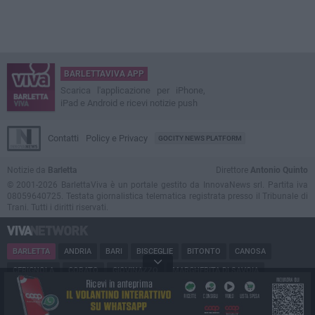
BARLETTAVIVA APP
Scarica l'applicazione per iPhone,
iPad e Android e ricevi notizie push
Contatti
Policy e Privacy
GOCITY NEWS PLATFORM
Notizie da
Barletta
Direttore
Antonio Quinto
© 2001-2026 BarlettaViva è un portale gestito da InnovaNews srl. Partita iva
08059640725. Testata giornalistica telematica registrata presso il Tribunale di
Trani. Tutti i diritti riservati.
BARLETTA
ANDRIA
BARI
BISCEGLIE
BITONTO
CANOSA
CERIGNOLA
CORATO
GIOVINAZZO
MARGHERITA DI SAVOIA
MINERVINO
MODUGNO
MOLFETTA
PUGLIA
RUVO
SAN FERDINANDO
SPINAZZOLA
TERLIZZI
TRANI
TRINITAPOLI