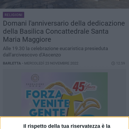
RELIGIONI
Domani l'anniversario della dedicazione
della Basilica Concattedrale Santa
Maria Maggiore
Alle 19.30 la celebrazione eucaristica presieduta
dall'arcivescovo d'Ascenzo
BARLETTA -
MERCOLEDÌ 23 NOVEMBRE 2022
12.59
Il rispetto della tua riservatezza è la