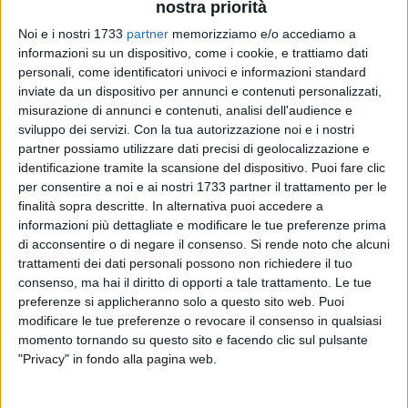
nostra priorità
Noi e i nostri 1733
partner
memorizziamo e/o accediamo a
informazioni su un dispositivo, come i cookie, e trattiamo dati
personali, come identificatori univoci e informazioni standard
31
inviate da un dispositivo per annunci e contenuti personalizzati,
misurazione di annunci e contenuti, analisi dell'audience e
sviluppo dei servizi.
Con la tua autorizzazione noi e i nostri
partner possiamo utilizzare dati precisi di geolocalizzazione e
In occasione dell'anniversario della dedicazione della
identificazione tramite la scansione del dispositivo. Puoi fare clic
Basilica Concattedrale
Santa Maria Maggiore di
Barletta
, si
per consentire a noi e ai nostri 1733 partner il trattamento per le
terrà domani, alle
19:30
, la celebrazione eucaristica
finalità sopra descritte. In alternativa puoi accedere a
presieduta dall'arcivescovo della diocesi di Trani, Barletta e
informazioni più dettagliate e modificare le tue preferenze prima
di acconsentire o di negare il consenso.
Si rende noto che alcuni
Bisceglie, mons.
Leonardo d'Ascenzo
.
trattamenti dei dati personali possono non richiedere il tuo
consenso, ma hai il diritto di opporti a tale trattamento. Le tue
Lo annuncia
don Francesco Fruscio
, arciprete della
preferenze si applicheranno solo a questo sito web. Puoi
Concattedrale di Barletta.
modificare le tue preferenze o revocare il consenso in qualsiasi
momento tornando su questo sito e facendo clic sul pulsante
Un'iniziativa in affiliazione con la
Basilica di
Santa Maria
"Privacy" in fondo alla pagina web.
Maggiore
a
Roma
, con la concessione dell'indulgenza
plenaria.