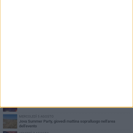
PIÙ LETTI QUESTA SETTIMANA
MERCOLEDÌ 5 AGOSTO
Barletta piange Gioacchino Dagnello: 64enne barlettano investito
all'alba a Trani
GIOVEDÌ 6 AGOSTO
Il ricordo di "Cecco", il benzinaio col sorriso: «Contava i giorni che
lo separavano dalla pensione»
VENERDÌ 7 AGOSTO
Incidente sulla 16 bis a Barletta, traffico bloccato verso Bari
MERCOLEDÌ 5 AGOSTO
Jova Summer Party, giovedì mattina sopralluogo nell'area
dell'evento