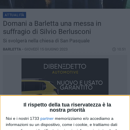
ATTUALITÀ
Domani a Barletta una messa in
suffragio di Silvio Berlusconi
Si svolgerà nella chiesa di San Pasquale
BARLETTA -
GIOVEDÌ 15 GIUGNO 2023
10.51
Il rispetto della tua riservatezza è la
nostra priorità
Noi e i nostri 1733
partner
memorizziamo e/o accediamo a
informazioni su un dispositivo, come i cookie, e trattiamo dati