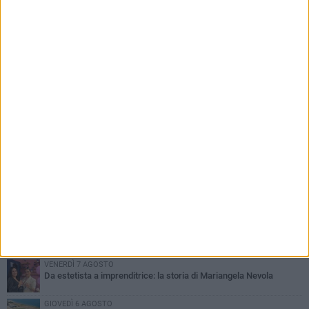
PIÙ LETTI QUESTA SETTIMANA
MERCOLEDÌ 5 AGOSTO
Barletta piange Gioacchino Dagnello: 64enne barlettano investito
all'alba a Trani
GIOVEDÌ 6 AGOSTO
Il ricordo di "Cecco", il benzinaio col sorriso: «Contava i giorni che
lo separavano dalla pensione»
VENERDÌ 7 AGOSTO
Incidente sulla 16 bis a Barletta, traffico bloccato verso Bari
MERCOLEDÌ 5 AGOSTO
Jova Summer Party, giovedì mattina sopralluogo nell'area
dell'evento
VENERDÌ 7 AGOSTO
Da estetista a imprenditrice: la storia di Mariangela Nevola
GIOVEDÌ 6 AGOSTO