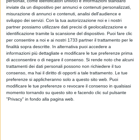
personali, come identificatori univoci e informazioni standard
inviate da un dispositivo per annunci e contenuti personalizzati,
misurazione di annunci e contenuti, analisi dell'audience e
20
sviluppo dei servizi.
Con la tua autorizzazione noi e i nostri
partner possiamo utilizzare dati precisi di geolocalizzazione e
identificazione tramite la scansione del dispositivo. Puoi fare clic
Il Coordinamento Provinciale di Forza Italia BAT, comunica
per consentire a noi e ai nostri 1733 partner il trattamento per le
che venerdì 16 giugno, alle ore 18 presso la Chiesa di San
finalità sopra descritte. In alternativa puoi accedere a
informazioni più dettagliate e modificare le tue preferenze prima
Pasquale in Via Cialdini a Barletta, verrà celebrata una
di acconsentire o di negare il consenso.
Si rende noto che alcuni
Messa in suffragio del Presidente Silvio Berlusconi.
trattamenti dei dati personali possono non richiedere il tuo
consenso, ma hai il diritto di opporti a tale trattamento. Le tue
Tutti coloro che vorranno, potranno unirsi a questo momento
preferenze si applicheranno solo a questo sito web. Puoi
di preghiera.
modificare le tue preferenze o revocare il consenso in qualsiasi
Lo comunica il Coordinatore Provinciale di Forza Italia Avv.
momento tornando su questo sito e facendo clic sul pulsante
Marcello Lanotte.
"Privacy" in fondo alla pagina web.