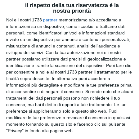
Il rispetto della tua riservatezza è la
nostra priorità
Noi e i nostri 1733
partner
memorizziamo e/o accediamo a
informazioni su un dispositivo, come i cookie, e trattiamo dati
103
personali, come identificatori univoci e informazioni standard
inviate da un dispositivo per annunci e contenuti personalizzati,
misurazione di annunci e contenuti, analisi dell'audience e
sviluppo dei servizi.
Con la tua autorizzazione noi e i nostri
«Nella giornata di ieri, una cittadina barlettana, Maria, si è
partner possiamo utilizzare dati precisi di geolocalizzazione e
recata all'Ospedale Raffaele Dimiccoli per una visita medica.
identificazione tramite la scansione del dispositivo. Puoi fare clic
Al termine del controllo, ha deciso di tornare a casa
per consentire a noi e ai nostri 1733 partner il trattamento per le
utilizzando l'autobus. Tuttavia, giunta alla fermata posta nei
finalità sopra descritte. In alternativa puoi accedere a
pressi dell'uscita del nosocomio, ha riscontrato un
informazioni più dettagliate e modificare le tue preferenze prima
disservizio ormai troppo frequente: nessuna indicazione
di acconsentire o di negare il consenso.
Si rende noto che alcuni
sugli orari, nessuna informazione sulle linee in transito,
trattamenti dei dati personali possono non richiedere il tuo
consenso, ma hai il diritto di opporti a tale trattamento. Le tue
nessun riferimento utile per l'utenza. Un disguido che, se può
preferenze si applicheranno solo a questo sito web. Puoi
apparire marginale, diventa un ostacolo reale per molte
modificare le tue preferenze o revocare il consenso in qualsiasi
persone fragili, anziani, pazienti con difficoltà motorie o
momento tornando su questo sito e facendo clic sul pulsante
semplicemente cittadini che si affidano al trasporto pubblico
"Privacy" in fondo alla pagina web.
per necessità quotidiane». Così il segretario cittadino di Noi