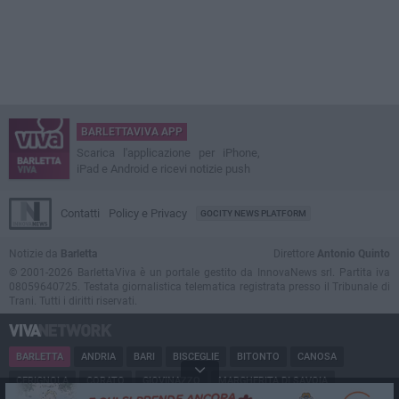
BARLETTAVIVA APP
Scarica l'applicazione per iPhone,
iPad e Android e ricevi notizie push
Contatti
Policy e Privacy
GOCITY NEWS PLATFORM
Notizie da
Barletta
Direttore
Antonio Quinto
© 2001-2026 BarlettaViva è un portale gestito da InnovaNews srl. Partita iva
08059640725. Testata giornalistica telematica registrata presso il Tribunale di
Trani. Tutti i diritti riservati.
BARLETTA
ANDRIA
BARI
BISCEGLIE
BITONTO
CANOSA
CERIGNOLA
CORATO
GIOVINAZZO
MARGHERITA DI SAVOIA