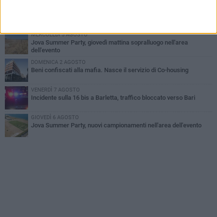
GIOVEDÌ 6 AGOSTO
Il ricordo di "Cecco", il benzinaio col sorriso: «Contava i giorni che
lo separavano dalla pensione»
MERCOLEDÌ 5 AGOSTO
Jova Summer Party, giovedì mattina sopralluogo nell'area
dell'evento
DOMENICA 2 AGOSTO
Beni confiscati alla mafia. Nasce il servizio di Co-housing
VENERDÌ 7 AGOSTO
Incidente sulla 16 bis a Barletta, traffico bloccato verso Bari
GIOVEDÌ 6 AGOSTO
Jova Summer Party, nuovi campionamenti nell'area dell'evento