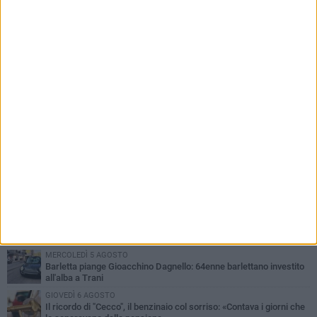
bloccato verso Bari
PIÙ LETTI QUESTA SETTIMANA
MERCOLEDÌ 5 AGOSTO
Barletta piange Gioacchino Dagnello: 64enne barlettano investito
all'alba a Trani
GIOVEDÌ 6 AGOSTO
Il ricordo di "Cecco", il benzinaio col sorriso: «Contava i giorni che