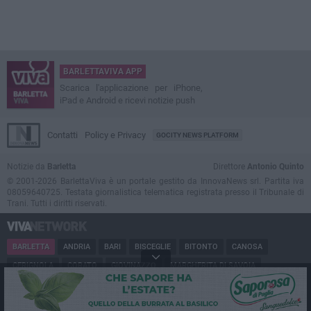
BARLETTAVIVA APP
Scarica l'applicazione per iPhone,
iPad e Android e ricevi notizie push
Contatti
Policy e Privacy
GOCITY NEWS PLATFORM
Notizie da
Barletta
Direttore
Antonio Quinto
© 2001-2026 BarlettaViva è un portale gestito da InnovaNews srl. Partita iva
08059640725. Testata giornalistica telematica registrata presso il Tribunale di
Trani. Tutti i diritti riservati.
BARLETTA
ANDRIA
BARI
BISCEGLIE
BITONTO
CANOSA
CERIGNOLA
CORATO
GIOVINAZZO
MARGHERITA DI SAVOIA
MINERVINO
MODUGNO
MOLFETTA
PUGLIA
RUVO
SAN FERDINANDO
SPINAZZOLA
TERLIZZI
TRANI
TRINITAPOLI