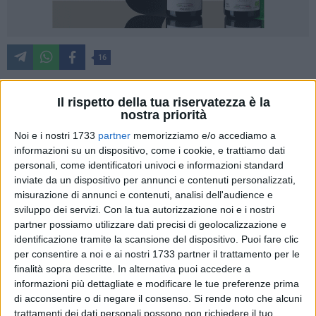
16
Il rispetto della tua riservatezza è la
La costituzione di un tavolo tecnico presieduto dal Prefetto,
nostra priorità
Maurizio Valiante, e composto da Soprintendenza, Provincia,
Noi e i nostri 1733
partner
memorizziamo e/o accediamo a
tecnici e rappresentanti dei Comuni, Associazioni di
informazioni su un dispositivo, come i cookie, e trattiamo dati
Categoria (Confcommercio, Confesercenti), finalizzato a
personali, come identificatori univoci e informazioni standard
inviate da un dispositivo per annunci e contenuti personalizzati,
stabilire le linee guida generali con le quali salvaguardare le
misurazione di annunci e contenuti, analisi dell'audience e
specificità dei singoli comuni nella regolamentazione
sviluppo dei servizi.
Con la tua autorizzazione noi e i nostri
dell'occupazione di aree pubbliche con dehors: è quanto
partner possiamo utilizzare dati precisi di geolocalizzazione e
stabilito nella riunione preliminare convocata dal Prefetto, in
identificazione tramite la scansione del dispositivo. Puoi fare clic
presenza, il 20 aprile 2021, con i sindaci dei Comuni
per consentire a noi e ai nostri 1733 partner il trattamento per le
capoluogo, Bruno, Bottaro, Cannito, il presidente della
finalità sopra descritte. In alternativa puoi accedere a
Provincia, Lodispoto, i rappresentanti di Confesercenti BAT e
informazioni più dettagliate e modificare le tue preferenze prima
di acconsentire o di negare il consenso.
Si rende noto che alcuni
Barletta e di Confcommercio Barletta, Landriscina,
trattamenti dei dati personali possono non richiedere il tuo