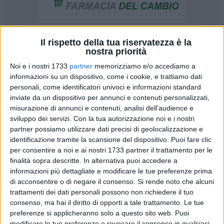
Il rispetto della tua riservatezza è la
140
nostra priorità
Noi e i nostri 1733
partner
memorizziamo e/o accediamo a
informazioni su un dispositivo, come i cookie, e trattiamo dati
Potranno occupare porzioni di carreggiata con i loro dehors
personali, come identificatori univoci e informazioni standard
annessi al proprio locale, ma solo nel caso in cui non
inviate da un dispositivo per annunci e contenuti personalizzati,
abbiano altre possibilità per operare all'esterno. È quanto
misurazione di annunci e contenuti, analisi dell'audience e
sviluppo dei servizi.
Con la tua autorizzazione noi e i nostri
deciso dall'Amministrazione comunale, settore Sviluppo
partner possiamo utilizzare dati precisi di geolocalizzazione e
economico e Attività produttive, con una delibera di giunta
identificazione tramite la scansione del dispositivo. Puoi fare clic
che recepisce le linee guida elaborate ad hoc per
per consentire a noi e ai nostri 1733 partner il trattamento per le
contemperare le esigenze lavorative degli esercenti con il
finalità sopra descritte. In alternativa puoi accedere a
decoro di piazze, strade, beni culturali e di sicurezza dei
informazioni più dettagliate e modificare le tue preferenze prima
pedoni e degli automobilisti.
di acconsentire o di negare il consenso.
Si rende noto che alcuni
trattamenti dei dati personali possono non richiedere il tuo
consenso, ma hai il diritto di opporti a tale trattamento. Le tue
«La pandemia da Covid 19 ha messo a dura prova in
preferenze si applicheranno solo a questo sito web. Puoi
particolare determinate categorie – hanno detto il sindaco
modificare le tue preferenze o revocare il consenso in qualsiasi