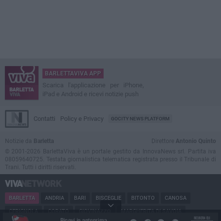
BARLETTAVIVA APP
Scarica l'applicazione per iPhone,
iPad e Android e ricevi notizie push
Contatti
Policy e Privacy
GOCITY NEWS PLATFORM
Notizie da
Barletta
Direttore
Antonio Quinto
© 2001-2026 BarlettaViva è un portale gestito da InnovaNews srl. Partita iva
08059640725. Testata giornalistica telematica registrata presso il Tribunale di
Trani. Tutti i diritti riservati.
BARLETTA
ANDRIA
BARI
BISCEGLIE
BITONTO
CANOSA
CERIGNOLA
CORATO
GIOVINAZZO
MARGHERITA DI SAVOIA