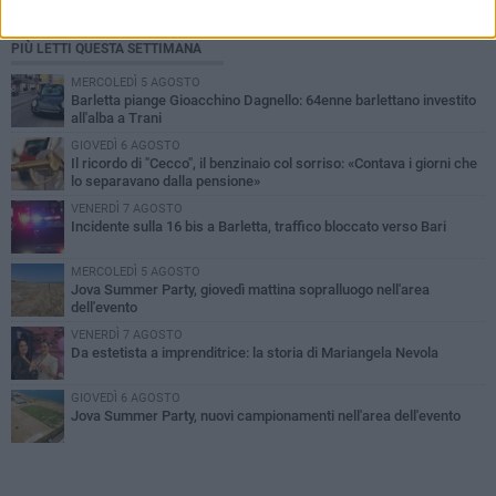
PIÙ LETTI QUESTA SETTIMANA
MERCOLEDÌ 5 AGOSTO
Barletta piange Gioacchino Dagnello: 64enne barlettano investito
all'alba a Trani
GIOVEDÌ 6 AGOSTO
Il ricordo di "Cecco", il benzinaio col sorriso: «Contava i giorni che
lo separavano dalla pensione»
VENERDÌ 7 AGOSTO
Incidente sulla 16 bis a Barletta, traffico bloccato verso Bari
MERCOLEDÌ 5 AGOSTO
Jova Summer Party, giovedì mattina sopralluogo nell'area
dell'evento
VENERDÌ 7 AGOSTO
Da estetista a imprenditrice: la storia di Mariangela Nevola
GIOVEDÌ 6 AGOSTO
Jova Summer Party, nuovi campionamenti nell'area dell'evento