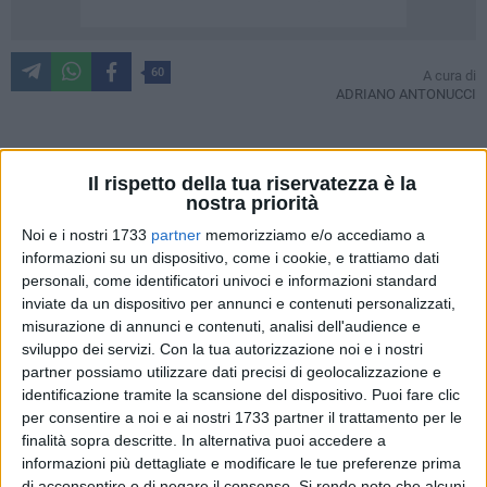
60
A cura di
ADRIANO ANTONUCCI
Giuseppe De Nittis è pronto a sbarcare negli Stati Uniti con
Il rispetto della tua riservatezza è la
un ruolo speciale, quello di ambasciatore della città di
nostra priorità
Barletta e di tutta la Puglia. È stata presentata a Roma nella
Noi e i nostri 1733
partner
memorizziamo e/o accediamo a
sede dell'Associazione della Stampa Estera la mostra "An
informazioni su un dispositivo, come i cookie, e trattiamo dati
Italian Impressionist in Paris: Giuseppe De Nittis" che porterà
personali, come identificatori univoci e informazioni standard
inviate da un dispositivo per annunci e contenuti personalizzati,
32 quadri dell'impressionista barlettano ad essere esposti al
misurazione di annunci e contenuti, analisi dell'audience e
The Phillips Collection di Washington DC dal 12 novembre
sviluppo dei servizi.
Con la tua autorizzazione noi e i nostri
2022 al 12 febbraio 2023.
partner possiamo utilizzare dati precisi di geolocalizzazione e
identificazione tramite la scansione del dispositivo. Puoi fare clic
Alla conferenza stampa hanno preso parte il presidente della
per consentire a noi e ai nostri 1733 partner il trattamento per le
Regione Puglia Michele Emiliano, il sindaco di Barletta
finalità sopra descritte. In alternativa puoi accedere a
Cosimo Cannito, la CEO e direttrice del Philips Dorothy
informazioni più dettagliate e modificare le tue preferenze prima
di acconsentire o di negare il consenso.
Si rende noto che alcuni