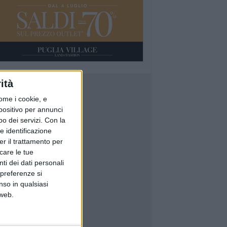
ità
ome i cookie, e
spositivo per annunci
o dei servizi.
Con la
e identificazione
er il trattamento per
icare le tue
ti dei dati personali
 preferenze si
nso in qualsiasi
 web.