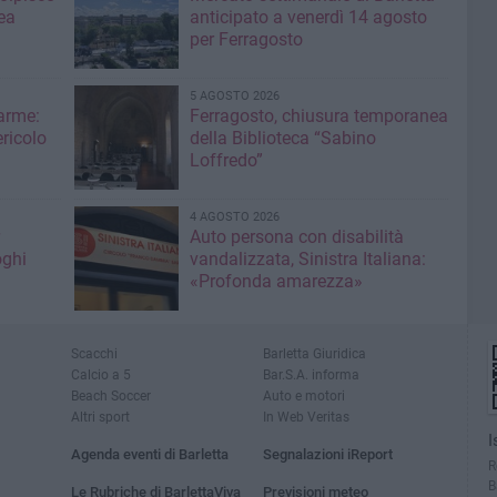
ea
anticipato a venerdì 14 agosto
per Ferragosto
5 AGOSTO 2026
larme:
Ferragosto, chiusura temporanea
ricolo
della Biblioteca “Sabino
Loffredo”
4 AGOSTO 2026
Auto persona con disabilità
oghi
vandalizzata, Sinistra Italiana:
«Profonda amarezza»
Scacchi
Barletta Giuridica
Calcio a 5
Bar.S.A. informa
Beach Soccer
Auto e motori
Altri sport
In Web Veritas
I
Agenda eventi di Barletta
Segnalazioni iReport
R
B
Le Rubriche di BarlettaViva
Previsioni meteo