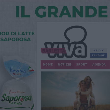
68.713
FANPAGE
HOME
NOTIZIE
SPORT
AGENDA