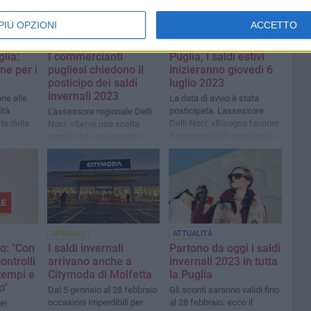
PIÙ OPZIONI
ACCETTO
ATTUALITÀ
ATTUALITÀ
lia:
I commercianti
Puglia, i saldi estivi
ne per i
pugliesi chiedono il
inizieranno giovedì 6
posticipo dei saldi
luglio 2023
invernali 2023
ne alle
La data di avvio è stata
ità
posticipata. L'assessore
L'assessore regionale Delli
te dalla
Delli Noci: «Bisogna favorire
Noci: «Serve una scelta
il commercio di prossimità»
corale che non penalizzi
nessuno»
SPECIALE
ATTUALITÀ
o: "Con
I saldi invernali
Partono da oggi i saldi
controlli
arrivano anche a
invernali 2023 in tutta
 tempi e
Citymoda di Molfetta
la Puglia
o"
Dal 5 gennaio al 28 febbraio
Gli sconti saranno validi fino
occasioni imperdibili per
al 28 febbraio: ecco il
ei