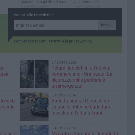
acquistare capi di vari brand
vademecum di
a prezzi scontati
Confcommercio
Iscriviti alla Newsletter
Iscriviti
Iscrivendoti accetti i
termini
e la
privacy policy
5 AGOSTO 2026
edì
Petardi lanciati in un'attività
area
commerciale: «Ora basta. La
sicurezza delle periferie è
un'emergenza»
5 AGOSTO 2026
sito web
Barletta piange Gioacchino
o verde
Dagnello: 64enne barlettano
investito all'alba a Trani
5 AGOSTO 2026
colpisce
Mercato settimanale di Barletta