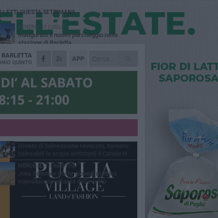
Ù LETTI QUESTA SETTIMANA
VENERDÌ 31 LUGLIO
Inaugurato il nuovo parcheggio nella
stazione di Barletta
A
BARLETTA
MERCOLEDÌ 5 AGOSTO
APP
Barletta piange Gioacchino Dagnello:
NIO QUINTO
64enne barlettano investito all'alba a Trani
GIOVEDÌ 30 LUGLIO
Rapina all'Ipercoop di Barletta: nel mirino la
gioielleria, banditi in fuga
DOMENICA 2 AGOSTO
Beni confiscati alla mafia. Nasce il servizio
di Co-housing
VENERDÌ 31 LUGLIO
Divieto di balneazione revocato, tornano
balneabili le acque antistanti il Canale H
MERCOLEDÌ 5 AGOSTO
Jova Summer Party, giovedì mattina
sopralluogo nell'area dell'evento