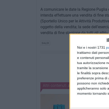
A comunicare le date la Regione Puglia 
intenda effettuare una vendita di fine 
(Sportello Unico per le Attività Produttiv
oggetto della vendita; la sede dell'eserci
vendita di fine stagione da tutti gli altri».
I
SALDI
Noi e i nostri 1731
p
trattiamo dati person
e contenuti personali
tua autorizzazione no
tramite la scansione 
le finalità sopra des
preferenze prima di 
possono non richieder
Altri contenuti a tema
applicheranno solo a
momento tornando su 