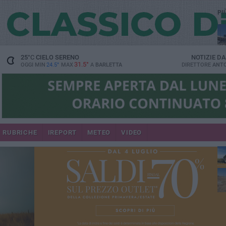
PI
25
°C
CIELO SERENO
NOTIZIE D
31.5°
OGGI MIN
24.5°
MAX
A
BARLETTA
DIRETTORE
ANTO
RUBRICHE
IREPORT
METEO
VIDEO