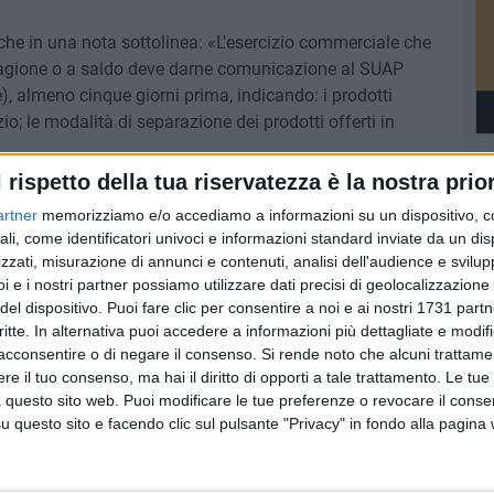
che in una nota sottolinea: «L'esercizio commerciale che
stagione o a saldo deve darne comunicazione al SUAP
e), almeno cinque giorni prima, indicando: i prodotti
zio; le modalità di separazione dei prodotti offerti in
l rispetto della tua riservatezza è la nostra prior
artner
memorizziamo e/o accediamo a informazioni su un dispositivo, c
ali, come identificatori univoci e informazioni standard inviate da un di
zzati, misurazione di annunci e contenuti, analisi dell'audience e svilupp
i e i nostri partner possiamo utilizzare dati precisi di geolocalizzazione 
del dispositivo. Puoi fare clic per consentire a noi e ai nostri 1731 partn
critte. In alternativa puoi accedere a informazioni più dettagliate e modif
acconsentire o di negare il consenso.
Si rende noto che alcuni trattamen
e il tuo consenso, ma hai il diritto di opporti a tale trattamento. Le tue
 questo sito web. Puoi modificare le tue preferenze o revocare il conse
questo sito e facendo clic sul pulsante "Privacy" in fondo alla pagina