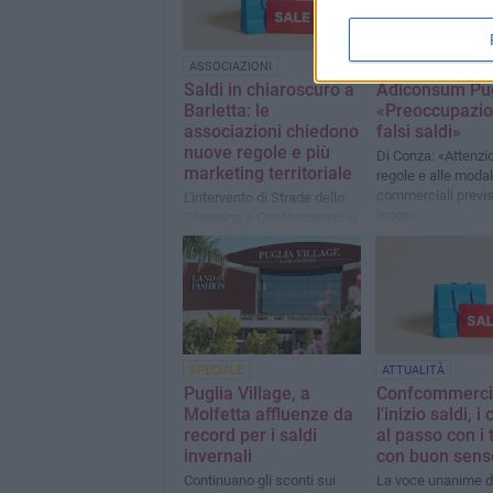
ASSOCIAZIONI
ATTUALITÀ
Saldi in chiaroscuro a
Adiconsum Pug
Barletta: le
«Preoccupazio
associazioni chiedono
falsi saldi»
nuove regole e più
Di Conza: «Attenzio
marketing territoriale
regole e alle modal
commerciali previs
L'intervento di Strade dello
legge»
Shopping e Confcommercio
SPECIALE
ATTUALITÀ
Puglia Village, a
Confcommerci
Molfetta affluenze da
l'inizio saldi, i 
record per i saldi
al passo con i
invernali
con buon sens
Continuano gli sconti sui
La voce unanime d