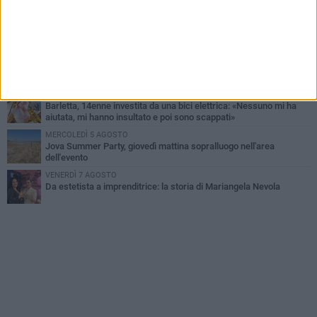
GIOVEDÌ 6 AGOSTO
Il ricordo di "Cecco", il benzinaio col sorriso: «Contava i giorni che
lo separavano dalla pensione»
VENERDÌ 7 AGOSTO
Incidente sulla 16 bis a Barletta, traffico bloccato verso Bari
DOMENICA 9 AGOSTO
Barletta, 14enne investita da una bici elettrica: «Nessuno mi ha
aiutata, mi hanno insultato e poi sono scappati»
MERCOLEDÌ 5 AGOSTO
Jova Summer Party, giovedì mattina sopralluogo nell'area
dell'evento
VENERDÌ 7 AGOSTO
Da estetista a imprenditrice: la storia di Mariangela Nevola