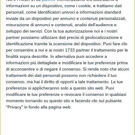
informazioni su un dispositivo, come i cookie, e trattiamo dati
personali, come identificatori univoci e informazioni standard
inviate da un dispositivo per annunci e contenuti personalizzati,
2
misurazione di annunci e contenuti, analisi dell'audience e
sviluppo dei servizi.
Con la tua autorizzazione noi e i nostri
partner possiamo utilizzare dati precisi di geolocalizzazione e
A partire dalla data odierna, l'accesso ai servizi della
identificazione tramite la scansione del dispositivo. Puoi fare clic
Pubblica Amministrazione sarà consentito solo con SPID
per consentire a noi e ai nostri 1733 partner il trattamento per le
(Sistema Pubblico di Identità Digitale) o CIE (Carta d'Identità
finalità sopra descritte. In alternativa puoi accedere a
informazioni più dettagliate e modificare le tue preferenze prima
Elettronica).
di acconsentire o di negare il consenso.
Si rende noto che alcuni
trattamenti dei dati personali possono non richiedere il tuo
Il settore comunale Servizi Sociali, Ufficio Casa, Pubblica
consenso, ma hai il diritto di opporti a tale trattamento. Le tue
Istruzione, Sport e Tempo Libero è prossimo a pubblicare le
preferenze si applicheranno solo a questo sito web. Puoi
seguenti domande online:
modificare le tue preferenze o revocare il consenso in qualsiasi
• Assegno per il nucleo familiare con tre figli minori;
momento tornando su questo sito e facendo clic sul pulsante
• Trasporto gratuito per anziani anno 2022;
"Privacy" in fondo alla pagina web.
• Bando 2021 indetto ai sensi dell'art. 4 della Legge
Regionale n. 10/2014 per l'assegnazione in locazione
semplice di alloggi di edilizia residenziale pubblica;