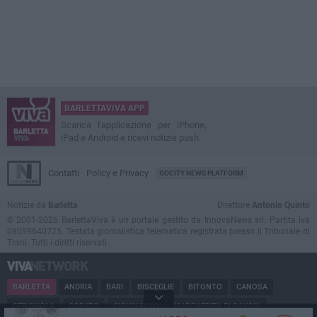
BARLETTAVIVA APP
Scarica l'applicazione per iPhone,
iPad e Android e ricevi notizie push
Contatti
Policy e Privacy
GOCITY NEWS PLATFORM
Notizie da
Barletta
Direttore
Antonio Quinto
© 2001-2026 BarlettaViva è un portale gestito da InnovaNews srl. Partita iva
08059640725. Testata giornalistica telematica registrata presso il Tribunale di
Trani. Tutti i diritti riservati.
BARLETTA
ANDRIA
BARI
BISCEGLIE
BITONTO
CANOSA
CERIGNOLA
CORATO
GIOVINAZZO
MARGHERITA DI SAVOIA