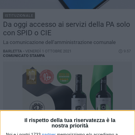
ISTITUZIONALE
Da oggi accesso ai servizi della PA solo
con SPID o CIE
La comunicazione dell'amministrazione comunale
BARLETTA -
VENERDÌ 1 OTTOBRE 2021
9.57
COMUNICATO STAMPA
Il rispetto della tua riservatezza è la
nostra priorità
Noi e i nostri 1733
partner
memorizziamo e/o accediamo a