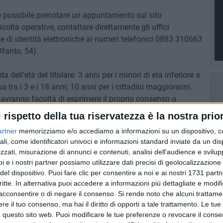
o è possibile prenotare un appuntamento sul sito
ficoltà operative, contattare direttamente gli uffici
rte di identità elettroniche ai numeri telefonici 0883 310663
fanto, 54).
dell'età del titolare: 3 anni per i minori di età inferiore a
a tra i 3 e i 18 anni; 10 anni per i cittadini maggiorenni.
e avranno facoltà di esprimere il proprio consenso o
uti. Maggiori informazioni sulle caratteristiche della
l rispetto della tua riservatezza è la nostra prior
i sul sito
www.comune.barletta.bt.it
e
artner
memorizziamo e/o accediamo a informazioni su un dispositivo, c
ali, come identificatori univoci e informazioni standard inviate da un di
zzati, misurazione di annunci e contenuti, analisi dell'audience e svilupp
AZIONE
i e i nostri partner possiamo utilizzare dati precisi di geolocalizzazione 
del dispositivo. Puoi fare clic per consentire a noi e ai nostri 1731 partn
critte. In alternativa puoi accedere a informazioni più dettagliate e modif
acconsentire o di negare il consenso.
Si rende noto che alcuni trattamen
e il tuo consenso, ma hai il diritto di opporti a tale trattamento. Le tue
 questo sito web. Puoi modificare le tue preferenze o revocare il conse