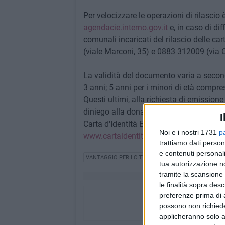
Per velocizzare le operazioni di rilasci
agendacie.interno.gov.it
e, in caso di dif
comunali incaricati del rilascio delle ca
(viale Marconi, 35) e 0883 312009 (via O
La validità del documento varia a seconda 
3 anni; 5 anni per i minori di età compres
Questi ultimi, alla richiesta di emission
diniego alla donazione di organi e/o tess
I
Carta d'Identità Elettronica sono reperibil
Noi e i nostri 1731
p
www.cartaidentita.interno.gov.it
trattiamo dati person
e contenuti personali
VANTAGGIO PER I CITTADINI
PUBBLICA AMMINISTR
tua autorizzazione no
tramite la scansione 
le finalità sopra des
preferenze prima di 
possono non richieder
applicheranno solo a