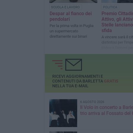
SCUOLA E LAVORO
POLITICA
Despar al fianco dei
Premio Cittadi
pendolari
Attivo, gli Attiv
Stelle lanciano
Per la prima volta in Puglia
sfida
un supermercato
direttamente sui binari
A vincere sarà il ci
distintosi per l'im
civico e l'amore pe
RICEVI AGGIORNAMENTI E
CONTENUTI DA BARLETTA
GRATIS
NELLA TUA E-MAIL
6 AGOSTO 2026
Il Volo in concerto a Barlet
trio arriva al Fossato del 