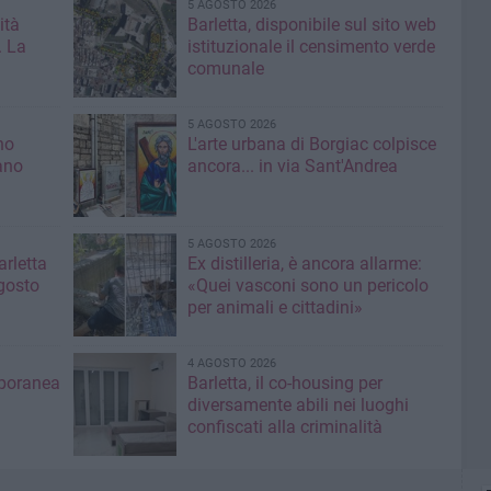
5 AGOSTO 2026
ità
Barletta, disponibile sul sito web
. La
istituzionale il censimento verde
comunale
5 AGOSTO 2026
no
L'arte urbana di Borgiac colpisce
ano
ancora... in via Sant'Andrea
5 AGOSTO 2026
rletta
Ex distilleria, è ancora allarme:
gosto
«Quei vasconi sono un pericolo
per animali e cittadini»
4 AGOSTO 2026
mporanea
Barletta, il co-housing per
diversamente abili nei luoghi
confiscati alla criminalità