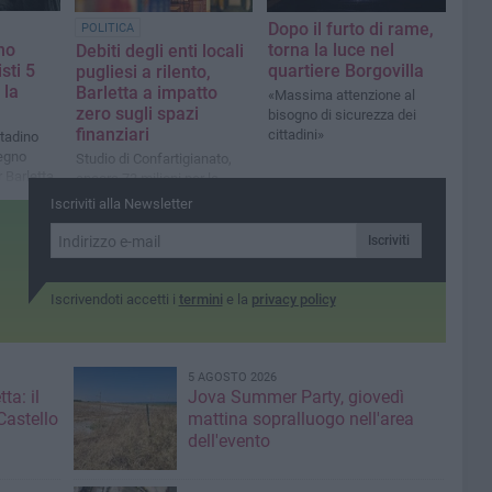
Dopo il furto di rame,
POLITICA
torna la luce nel
no
Debiti degli enti locali
quartiere Borgovilla
isti 5
pugliesi a rilento,
 la
Barletta a impatto
«Massima attenzione al
zero sugli spazi
bisogno di sicurezza dei
finanziari
cittadini»
ttadino
pegno
Studio di Confartigianato,
r Barletta
ancora 73 milioni per la
Puglia
Iscriviti alla Newsletter
Iscriviti
Iscrivendoti accetti i
termini
e la
privacy policy
5 AGOSTO 2026
ta: il
Jova Summer Party, giovedì
Castello
mattina sopralluogo nell'area
dell'evento