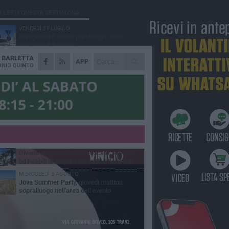
Ù LETTI QUESTA SETTIMANA
VENERDÌ 31 LUGLIO
Inaugurato il nuovo parcheggio nella
stazione di Barletta
A
BARLETTA
MERCOLEDÌ 5 AGOSTO
APP
Barletta piange Gioacchino Dagnello:
NIO QUINTO
64enne barlettano investito all'alba a Trani
GIOVEDÌ 30 LUGLIO
Rapina all'Ipercoop di Barletta: nel mirino la
gioielleria, banditi in fuga
DOMENICA 2 AGOSTO
Beni confiscati alla mafia. Nasce il servizio
di Co-housing
VENERDÌ 31 LUGLIO
Divieto di balneazione revocato, tornano
balneabili le acque antistanti il Canale H
MERCOLEDÌ 5 AGOSTO
Jova Summer Party, giovedì mattina
sopralluogo nell'area dell'evento