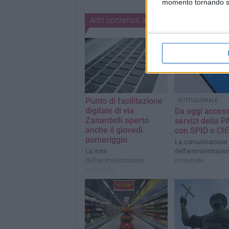
momento tornando su 
Altri contenuti a tema
Punto di facilitazione
ISTITUZIONALE
digitale di via
Da oggi access
Zanardelli aperto
servizi della P
anche il giovedì
con SPID o CIE
pomeriggio
La comunicazione
La nota
dell'amministrazio
dell'amministrazione
comunale
comunale