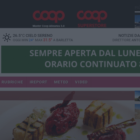
PI
26.5
°C
CIELO SERENO
NOTIZIE D
31.5°
OGGI MIN
24°
MAX
A
BARLETTA
DIRETTORE
ANTO
RUBRICHE
IREPORT
METEO
VIDEO