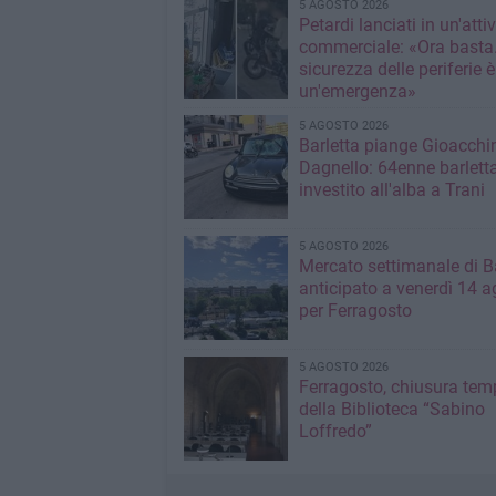
5 AGOSTO 2026
Petardi lanciati in un'attiv
commerciale: «Ora basta
sicurezza delle periferie è
un'emergenza»
5 AGOSTO 2026
Barletta piange Gioacchi
Dagnello: 64enne barlett
investito all'alba a Trani
5 AGOSTO 2026
Mercato settimanale di Ba
anticipato a venerdì 14 a
per Ferragosto
5 AGOSTO 2026
Ferragosto, chiusura te
della Biblioteca “Sabino
Loffredo”