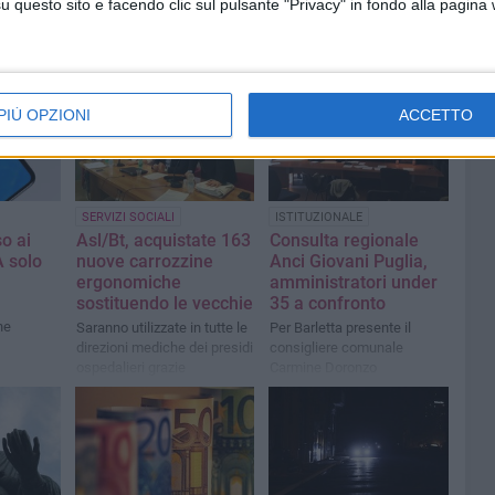
questo sito e facendo clic sul pulsante "Privacy" in fondo alla pagina
PIÙ OPZIONI
ACCETTO
SERVIZI SOCIALI
ISTITUZIONALE
o ai
Asl/Bt, acquistate 163
Consulta regionale
A solo
nuove carrozzine
Anci Giovani Puglia,
ergonomiche
amministratori under
sostituendo le vecchie
35 a confronto
ne
Saranno utilizzate in tutte le
Per Barletta presente il
direzioni mediche dei presidi
consigliere comunale
ospedalieri grazie
Carmine Doronzo
all'impulso del dr. Danny
Sivo