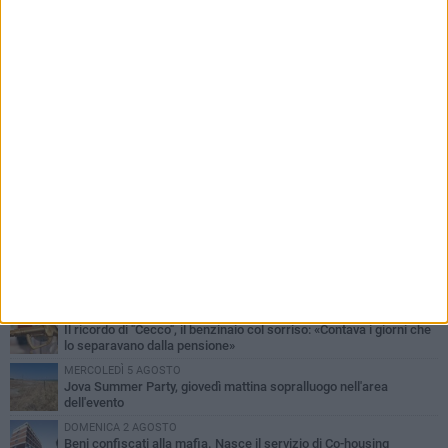
PIÙ LETTI QUESTA SETTIMANA
MERCOLEDÌ 5 AGOSTO
Barletta piange Gioacchino Dagnello: 64enne barlettano investito
all'alba a Trani
GIOVEDÌ 6 AGOSTO
Il ricordo di "Cecco", il benzinaio col sorriso: «Contava i giorni che
lo separavano dalla pensione»
MERCOLEDÌ 5 AGOSTO
Jova Summer Party, giovedì mattina sopralluogo nell'area
dell'evento
DOMENICA 2 AGOSTO
Beni confiscati alla mafia. Nasce il servizio di Co-housing