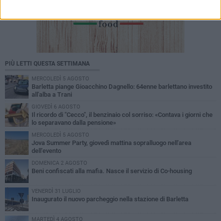
PIÙ LETTI QUESTA SETTIMANA
MERCOLEDÌ 5 AGOSTO
Barletta piange Gioacchino Dagnello: 64enne barlettano investito
all'alba a Trani
GIOVEDÌ 6 AGOSTO
Il ricordo di "Cecco", il benzinaio col sorriso: «Contava i giorni che
lo separavano dalla pensione»
MERCOLEDÌ 5 AGOSTO
Jova Summer Party, giovedì mattina sopralluogo nell'area
dell'evento
DOMENICA 2 AGOSTO
Beni confiscati alla mafia. Nasce il servizio di Co-housing
VENERDÌ 31 LUGLIO
Inaugurato il nuovo parcheggio nella stazione di Barletta
MARTEDÌ 4 AGOSTO