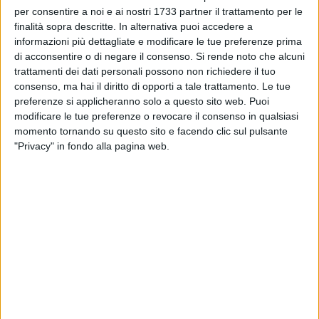
per consentire a noi e ai nostri 1733 partner il trattamento per le
finalità sopra descritte. In alternativa puoi accedere a
Infatti, le conseguenze sono chiare: "
Diminuiscono le
informazioni più dettagliate e modificare le tue preferenze prima
prenotazioni per la stagione estiva. L'Unione europea: sì al
di acconsentire o di negare il consenso.
Si rende noto che alcuni
rimborso se il volo è annullato per eccessivo costo del
trattamenti dei dati personali possono non richiedere il tuo
cherosene ma niente se manca il carburante
." (fonte:
consenso, ma hai il diritto di opporti a tale trattamento. Le tue
Corriere)
preferenze si applicheranno solo a questo sito web. Puoi
modificare le tue preferenze o revocare il consenso in qualsiasi
momento tornando su questo sito e facendo clic sul pulsante
Questo sicuramente potrebbe portare
delle ripercussioni nel
"Privacy" in fondo alla pagina web.
settore turistico italiano e quindi anche a livello pugliese e
locale
.
Gli
operatori del settore a Barletta
ne sono ben consapevoli:
"I problemi geopolitici stanno già influenzando la stagione
estiva 2026 :
le prenotazioni rispetto agli scorsi anni sono in
calo
, al momento, questo anche per tutti gli aumenti in
generale e nello specifico il costo del carburante che
comporterà per tutti un aumento dei costi di trasporto.
Ci
aspettiamo un maggior numero di ospiti italiani, i quali