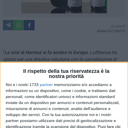
A cura di
ANNA DICORATO
"
La crisi di Hormuz si fa sentire in Europa
. Lufthansa ha
optato per una drastica riduzione con la cancellazione di
oltre 20mila voli già programmati tra maggio e ottobre 2026
Il rispetto della tua riservatezza è la
per risparmiare carburante
." Riportano le testate
nostra priorità
giornalistiche nazionali, e tante notizie simili fanno da eco.
Noi e i nostri 1733
partner
memorizziamo e/o accediamo a
informazioni su un dispositivo, come i cookie, e trattiamo dati
Anche altre compagnie aeree stanno ipotizzando manovre
personali, come identificatori univoci e informazioni standard
simili e destinazioni in Italia e per l'Italia potrebbero essere
inviate da un dispositivo per annunci e contenuti personalizzati,
intaccate: nell'intervista al Corriere, il ceo di Ryanair ha
misurazione di annunci e contenuti, analisi dell'audience e
ammesso che
le forniture sono garantite fino alla fine di
sviluppo dei servizi.
Con la tua autorizzazione noi e i nostri
maggio, ma su giugno, luglio e agosto "nessuno è sicuro di
partner possiamo utilizzare dati precisi di geolocalizzazione e
identificazione tramite la scansione del dispositivo. Puoi fare clic
nulla
".