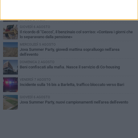
PIÙ LETTI QUESTA SETTIMANA
MERCOLEDÌ 5 AGOSTO
Barletta piange Gioacchino Dagnello: 64enne barlettano investito
all'alba a Trani
GIOVEDÌ 6 AGOSTO
Il ricordo di "Cecco", il benzinaio col sorriso: «Contava i giorni che
lo separavano dalla pensione»
MERCOLEDÌ 5 AGOSTO
Jova Summer Party, giovedì mattina sopralluogo nell'area
dell'evento
DOMENICA 2 AGOSTO
Beni confiscati alla mafia. Nasce il servizio di Co-housing
VENERDÌ 7 AGOSTO
Incidente sulla 16 bis a Barletta, traffico bloccato verso Bari
GIOVEDÌ 6 AGOSTO
Jova Summer Party, nuovi campionamenti nell'area dell'evento