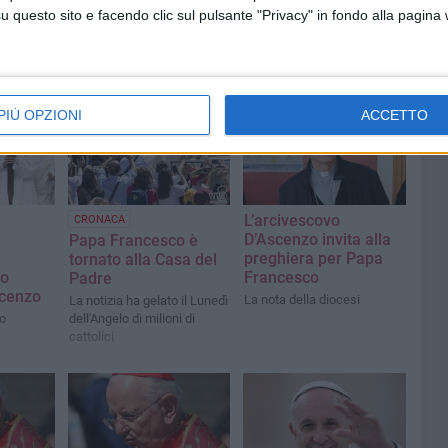
questo sito e facendo clic sul pulsante "Privacy" in fondo alla pagina
PIÙ OPZIONI
ACCETTO
L’arcivescovo
CRONACA
D’Ascenzo invita alla
Papa Francesco è
preghiera per Papa
tornato alla Casa del
vo
Francesco
Padre
cenzo
La nota della diocesi
La notizia ha gelato il Lunedì
o
dell'Angelo di milioni di
cattolici