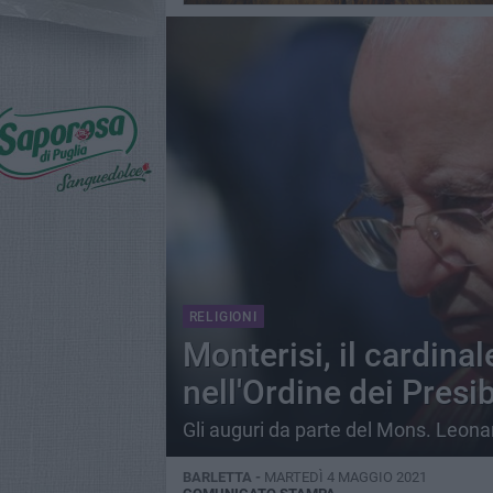
RELIGIONI
Monterisi, il cardinal
nell'Ordine dei Presib
Gli auguri da parte del Mons. Leon
BARLETTA -
MARTEDÌ 4 MAGGIO 2021