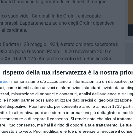
dinali Diaconi nella giornata di ieri, lunedì 3 maggio.
co suddivide i Cardinali in tre Ordini: episcopale,
ca prassi. L'appartenenza ad uno degli Ordini dipendeva
 al cardinale.
 Barletta il 28 maggio 1934, è stato ordinato sacerdote il
983 da papa Giovanni Paolo II. Il 20 novembre 2010 è
 XVI. Dal 2012 'è Arciprete emerito della Basilica San
l rispetto della tua riservatezza è la nostra prior
 appresa la notizia, a nome dell'intera comunità
artner
memorizziamo e/o accediamo a informazioni su un dispositivo, c
nale felicitazioni e auguri per la nomina.
ali, come identificatori univoci e informazioni standard inviate da un di
zzati, misurazione di annunci e contenuti, analisi dell'audience e svilupp
i e i nostri partner possiamo utilizzare dati precisi di geolocalizzazione 
del dispositivo. Puoi fare clic per consentire a noi e ai nostri 1733 partn
critte. In alternativa puoi accedere a informazioni più dettagliate e modif
acconsentire o di negare il consenso.
Si rende noto che alcuni trattamen
e il tuo consenso, ma hai il diritto di opporti a tale trattamento. Le tue
 questo sito web. Puoi modificare le tue preferenze o revocare il conse