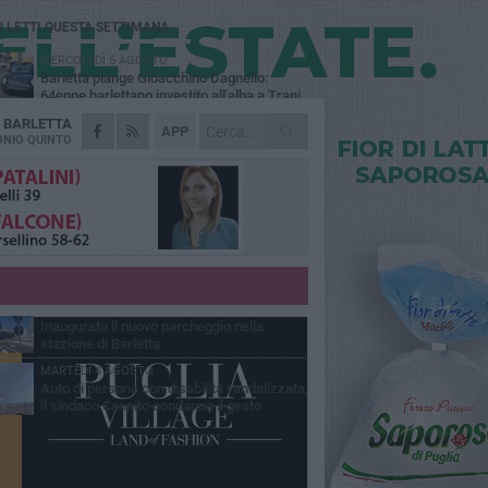
Ù LETTI QUESTA SETTIMANA
MERCOLEDÌ 5 AGOSTO
Barletta piange Gioacchino Dagnello:
64enne barlettano investito all'alba a Trani
A
BARLETTA
GIOVEDÌ 6 AGOSTO
APP
Il ricordo di "Cecco", il benzinaio col
NIO QUINTO
sorriso: «Contava i giorni che lo
paravano dalla pensione»
MERCOLEDÌ 5 AGOSTO
Jova Summer Party, giovedì mattina
sopralluogo nell'area dell'evento
DOMENICA 2 AGOSTO
Beni confiscati alla mafia. Nasce il servizio
di Co-housing
VENERDÌ 31 LUGLIO
Inaugurato il nuovo parcheggio nella
stazione di Barletta
MARTEDÌ 4 AGOSTO
Auto di persona con disabilità vandalizzata,
il sindaco Cannito condanna il gesto