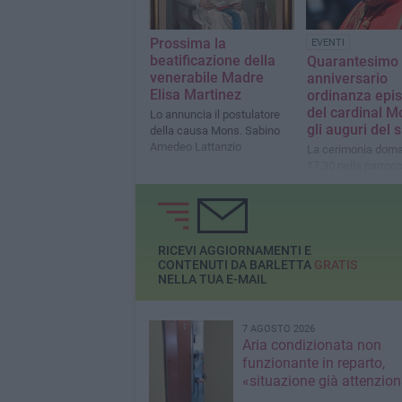
Prossima la
EVENTI
beatificazione della
Quarantesimo
venerabile Madre
anniversario
Elisa Martinez
ordinanza epi
del cardinal Mo
Lo annuncia il postulatore
gli auguri del 
della causa Mons. Sabino
Amedeo Lattanzio
La cerimonia doman
17.30 nella parrocc
Crocifisso
RICEVI AGGIORNAMENTI E
CONTENUTI DA BARLETTA
GRATIS
NELLA TUA E-MAIL
7 AGOSTO 2026
Aria condizionata non
funzionante in reparto,
«situazione già attenzio