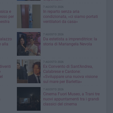
7 AGOSTO 2026
usica e
In reparto senza aria
esso per
condizionata, «ci siamo portati
hestra
ventilatori da casa»
7 AGOSTO 2026
Palazzo
Da estetista a imprenditrice: la
 alla
storia di Mariangela Nevola
7 AGOSTO 2026
diventi
Ex Convento di Sant'Andrea,
e
Calabrese e Cardone:
el
«Sviluppare una nuova visione
sul mare per Barletta»
7 AGOSTO 2026
Cinema Fuori Museo, a Trani tre
a
nuovi appuntamenti tra i grandi
classici del cinema