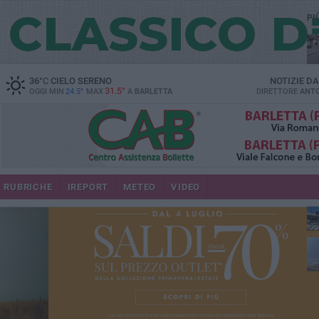
PI
36
°C
CIELO SERENO
NOTIZIE D
31.5°
OGGI MIN
24.5°
MAX
A
BARLETTA
DIRETTORE
ANTO
se
RUBRICHE
IREPORT
METEO
VIDEO