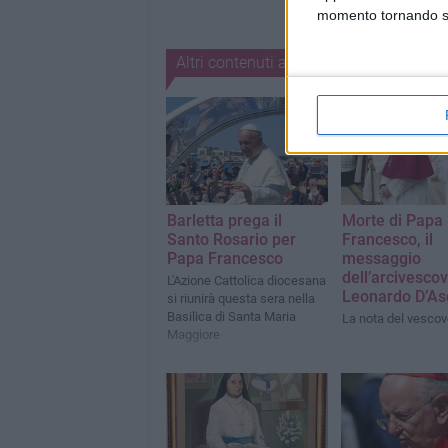
momento tornando su 
Altri contenuti a tema
Barletta prega il
Morte di Papa
Santo Rosario per
Francesco, il
Papa Francesco
messaggio
dell’arcivesco
L'Azione Cattolica diocesana
Leonardo D’As
si riunirà questa sera nella
Basilica di Santa Maria
La nota del vescov
Maggiore