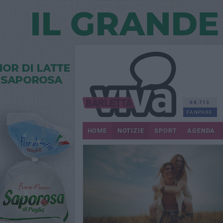
68.713
FANPAGE
HOME
NOTIZIE
SPORT
AGENDA