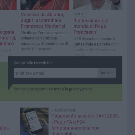
Vescovo da 40 anni,
EVENTI
auguri al cardinale
"La tessitura del
Francesco Monterisi
mondo di Papa
scopale
Francesco"
L’invito dell’Arcivescovo alla
nterisi,
solenne celebrazione
Il 15 dicembre incontro in
sindaco
eucaristica di rendimento di
Cattaedrale a Barletta con il
grazie il 6 gennaio
curatore del libro Andrea
i alle
Monda
hia del
Iscriviti alla Newsletter
Iscriviti
Iscrivendoti accetti i
termini
e la
privacy policy
7 AGOSTO 2026
Pagamento acconto TARI 2026,
«Pago PA e F24
nata»
temporaneamente non
disponibili»