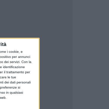
ità
ome i cookie, e
spositivo per annunci
o dei servizi.
Con la
e identificazione
er il trattamento per
icare le tue
ti dei dati personali
 preferenze si
nso in qualsiasi
 web.