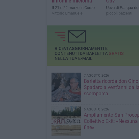
linfomi e mieloma
Odv
Il 21 e 22 marzo in Corso
Uova di Pasqua do
Vittorio Emanuele
piccoli pazienti
RICEVI AGGIORNAMENTI E
CONTENUTI DA BARLETTA
GRATIS
NELLA TUA E-MAIL
7 AGOSTO 2026
Barletta ricorda don Gino
Spadaro a vent’anni dall
scomparsa
6 AGOSTO 2026
Ampliamento San Procop
Collettivo Exit: «Nessuna
fine»