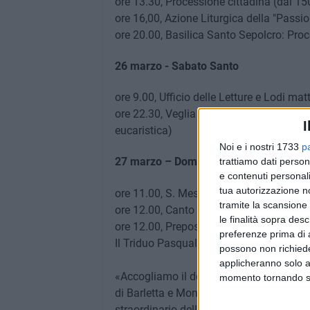
ore 13.30, Processione cittadina (dal 15
ore 16,00, Azione Liturgica della "Passi
ore 20.00, Basilica Santo Sepolcro: Pro
26 marzo - Sabato Santo
ore 9.00, Ufficio delle Letture e Lodi mat
ore 22.30, Veglia di Pasqua (Lucernario - 
I
eucaristica)
Noi e i nostri 1733
p
27 marzo – Domenica di Risurrezione
trattiamo dati person
e contenuti personali
tua autorizzazione no
ore 11.00, S. Messa di "Pasqua di Risurr
tramite la scansione 
ore 12.00, Canto del "Regina coeli" - O
le finalità sopra des
ore 12.00, Prepositura Curata S. Giacom
preferenze prima di 
Il Triduo Pasquale sarà presieduto da S
possono non richieder
applicheranno solo a
«Accogliamo il dono dell'Indulgenza Ple
momento tornando su 
di Barletta e Mons. Angelo Dipasquale, A
straordinario della Misericordia, adempi