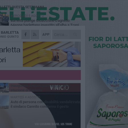
Ù LETTI QUESTA SETTIMANA
MERCOLEDÌ 5 AGOSTO
Barletta piange Gioacchino Dagnello:
64enne barlettano investito all'alba a Trani
A
BARLETTA
GIOVEDÌ 6 AGOSTO
APP
Il ricordo di "Cecco", il benzinaio col
NIO QUINTO
sorriso: «Contava i giorni che lo
paravano dalla pensione»
MERCOLEDÌ 5 AGOSTO
Jova Summer Party, giovedì mattina
sopralluogo nell'area dell'evento
DOMENICA 2 AGOSTO
Beni confiscati alla mafia. Nasce il servizio
di Co-housing
VENERDÌ 31 LUGLIO
Inaugurato il nuovo parcheggio nella
stazione di Barletta
MARTEDÌ 4 AGOSTO
Auto di persona con disabilità vandalizzata,
il sindaco Cannito condanna il gesto