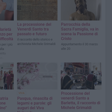
La processione del
Parrocchia della
Venerdì Santo tra
Sacra Famiglia, va in
darietà
passato e futuro
scena la Passione di
anzo per
Cristo
fficoltà
il racconto dello storico e
archivista Michele Grimaldi
Appuntamento il 30 marzo
per i più
alle 20
lla
irito
as
Processione del
VIVA
venerdì Santo a
atria
Pasqua, rinascita di
Barletta, il racconto di
ione
legami e parole: gli
Michele Grimaldi
dino”
auguri del Viva