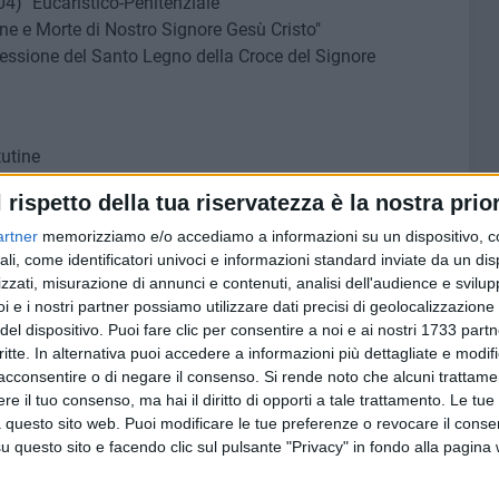
04) "Eucaristico-Penitenziale"
one e Morte di Nostro Signore Gesù Cristo"
cessione del Santo Legno della Croce del Signore
tutine
Liturgia della Parola - Liturgia battesimale - Liturgia
l rispetto della tua riservatezza è la nostra prior
artner
memorizziamo e/o accediamo a informazioni su un dispositivo, c
ali, come identificatori univoci e informazioni standard inviate da un di
zzati, misurazione di annunci e contenuti, analisi dell'audience e svilupp
i e i nostri partner possiamo utilizzare dati precisi di geolocalizzazione 
ezione"
del dispositivo. Puoi fare clic per consentire a noi e ai nostri 1733 partn
maggio della Civitas Mariae alla Madonna
critte. In alternativa puoi accedere a informazioni più dettagliate e modif
o M.: Processione Eucaristica di Pasqua
acconsentire o di negare il consenso.
Si rende noto che alcuni trattamen
.Em. Card. Francesco Monterisi.
e il tuo consenso, ma hai il diritto di opporti a tale trattamento. Le tue
 questo sito web. Puoi modificare le tue preferenze o revocare il conse
naria – spiegano Mons. Filippo Salvo, Vicario Episcopale
questo sito e facendo clic sul pulsante "Privacy" in fondo alla pagina
rciprete della Concattedrale - in quest'Anno Santo
endo le tre condizioni: confessione sacramentale,