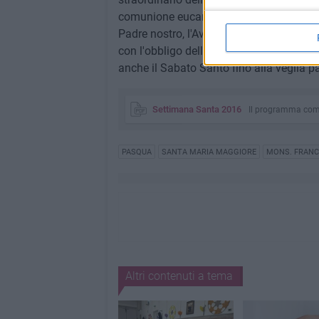
comunione eucaristica, preghiera secondo 
Padre nostro, l'Ave Maria e il Gloria al Pa
con l'obbligo dell'astinenza e del digiu
anche il Sabato Santo fino alla veglia p
Settimana Santa 2016
Il programma com
PASQUA
SANTA MARIA MAGGIORE
MONS. FRANC
Altri contenuti a tema