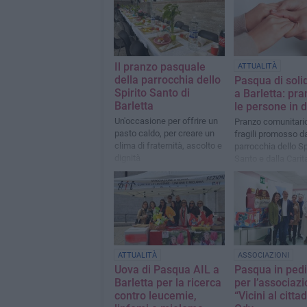
Il pranzo pasquale
ATTUALITÀ
della parrocchia dello
Pasqua di soli
Spirito Santo di
a Barletta: pr
Barletta
le persone in di
Un'occasione per offrire un
Pranzo comunitario 
pasto caldo, per creare un
fragili promosso da
clima di fraternità, ascolto e
parrocchia dello Sp
dignità
Santo e dalla Carit
parrocchiale
ATTUALITÀ
ASSOCIAZIONI
Uova di Pasqua AIL a
Pasqua in pedi
Barletta per la ricerca
per l’associaz
contro leucemie,
“Vicini al citta