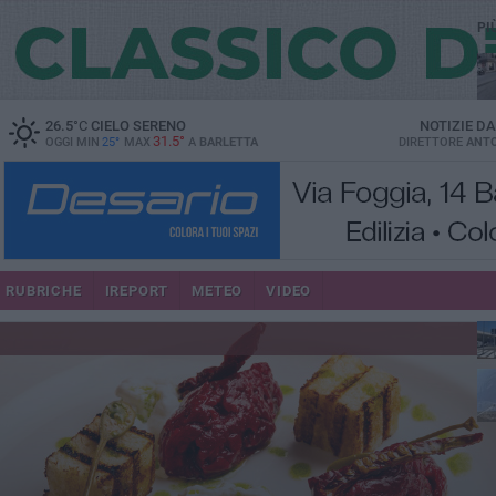
PI
26.5
°C
CIELO SERENO
NOTIZIE D
31.5°
OGGI MIN
25°
MAX
A
BARLETTA
DIRETTORE
ANTO
se
RUBRICHE
IREPORT
METEO
VIDEO