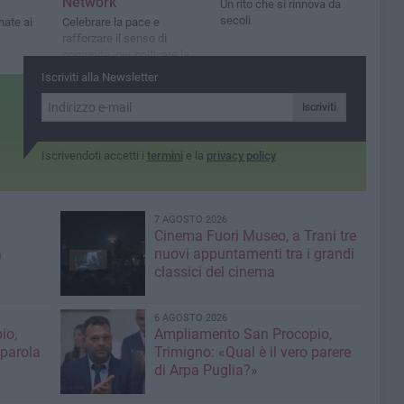
Network
Un rito che si rinnova da
secoli
nate ai
Celebrare la pace e
rafforzare il senso di
comunità, per coltivare la
speranza
Iscriviti alla Newsletter
Iscriviti
Iscrivendoti accetti i
termini
e la
privacy policy
7 AGOSTO 2026
Cinema Fuori Museo, a Trani tre
a
nuovi appuntamenti tra i grandi
classici del cinema
6 AGOSTO 2026
io,
Ampliamento San Procopio,
 parola
Trimigno: «Qual è il vero parere
di Arpa Puglia?»