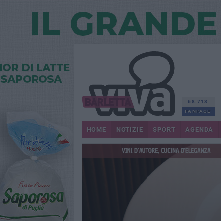
68.713
FANPAGE
HOME
NOTIZIE
SPORT
AGENDA