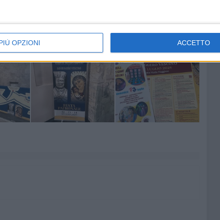
, cultura, arte e tradizione. Un momento in cui la città si
per rinnovare un legame profondo, fatto di devozione,
PIÙ OPZIONI
ACCETTO