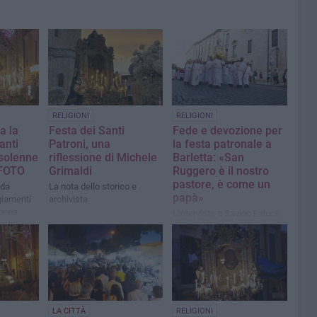
RELIGIONI
RELIGIONI
a la
Festa dei Santi
Fede e devozione per
anti
Patroni, una
la festa patronale a
 solenne
riflessione di Michele
Barletta: «San
 FOTO
Grimaldi
Ruggero è il nostro
pastore, è come un
 da
La nota dello storico e
papà»
giamenti
archivista
donna
L’intervista a Savino Laluce,
an
presidente
dell’associazione “Portatori
di San Ruggero”
LA CITTÀ
RELIGIONI