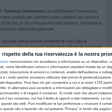
i,
Tommaso Peschechera
, ha sottolineato l'importanza
ento gratuito per i bambini meno abbienti, con giochi e
le 19:30 alle 21:30 in Piazza Principe Umberto
". Un'iniziativa
 comunità della festa patronale.
musicali, con la Grande Orchestra di Fiati Città di
domenica 13) e il concerto di
Fausto Leali con la sua band
ili anche le luminarie musicali, i fuochi d'artificio dal
l rispetto della tua riservatezza è la nostra prior
izione al mare e alle campagne nel giorno conclusivo del
artner
memorizziamo e/o accediamo a informazioni su un dispositivo, c
ro dei Santi Patroni.
ali, come identificatori univoci e informazioni standard inviate da un di
zzati, misurazione di annunci e contenuti, analisi dell'audience e svilupp
ingraziamento, con un momento speciale dedicato ai
i e i nostri partner possiamo utilizzare dati precisi di geolocalizzazione 
del dispositivo. Puoi fare clic per consentire a noi e ai nostri 1733 partn
lminerà in una celebrazione eucaristica nella Basilica. Il 16
critte. In alternativa puoi accedere a informazioni più dettagliate e modif
 rientro dei Santi Patroni nelle loro sedi, con benedizioni
acconsentire o di negare il consenso.
Si rende noto che alcuni trattamen
e il tuo consenso, ma hai il diritto di opporti a tale trattamento. Le tue
 questo sito web. Puoi modificare le tue preferenze o revocare il conse
rma ogni anno un appuntamento irrinunciabile per la
questo sito e facendo clic sul pulsante "Privacy" in fondo alla pagina