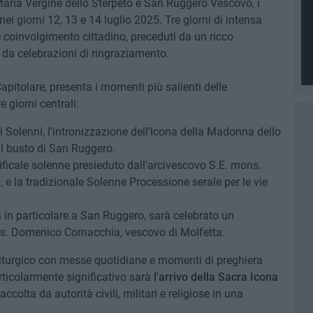
 Maria Vergine dello Sterpeto e San Ruggero Vescovo, i
 nei giorni 12, 13 e 14 luglio 2025. Tre giorni di intensa
e coinvolgimento cittadino, preceduti da un ricco
i da celebrazioni di ringraziamento.
apitolare, presenta i momenti più salienti delle
 giorni centrali:
i Solenni, l'intronizzazione dell'Icona della Madonna dello
ul busto di San Ruggero.
tificale solenne presieduto dall'arcivescovo S.E. mons.
 e la tradizionale Solenne Processione serale per le vie
a in particolare a San Ruggero, sarà celebrato un
ns. Domenico Cornacchia, vescovo di Molfetta.
duo liturgico con messe quotidiane e momenti di preghiera
articolarmente significativo sarà
l'arrivo della Sacra Icona
 accolta da autorità civili, militari e religiose in una