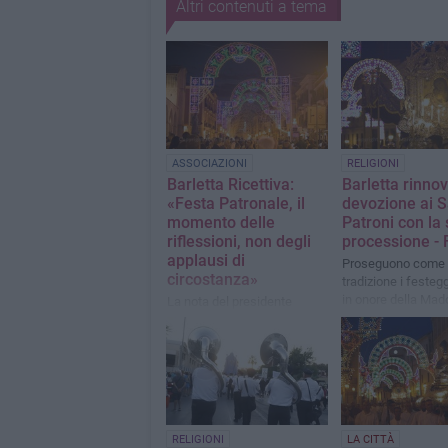
Altri contenuti a tema
ASSOCIAZIONI
RELIGIONI
Barletta Ricettiva:
Barletta rinnov
«Festa Patronale, il
devozione ai S
momento delle
Patroni con la
riflessioni, non degli
processione -
applausi di
Proseguono come
circostanza»
tradizione i festeg
in onore della Ma
La nota del presidente
dello Sterpeto e S
Raffaele Rizzi
Ruggero Vescovo
RELIGIONI
LA CITTÀ