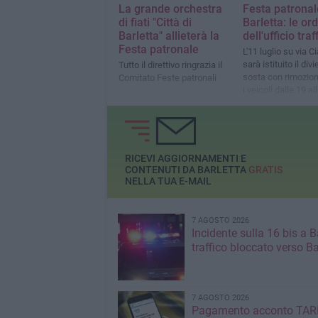
La grande orchestra
Festa patronal
di fiati "Città di
Barletta: le or
Barletta" allieterà la
dell'ufficio traf
Festa patronale
L'11 luglio su via Ci
sarà istituito il divi
Tutto il direttivo ringrazia il
sosta con rimozione
Comitato Feste patronali
i veicoli dalle 19 al
RICEVI AGGIORNAMENTI E
CONTENUTI DA BARLETTA
GRATIS
NELLA TUA E-MAIL
7 AGOSTO 2026
Incidente sulla 16 bis a Ba
traffico bloccato verso Ba
7 AGOSTO 2026
Pagamento acconto TARI