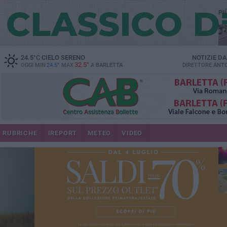
PI
24.5
°C
CIELO SERENO
NOTIZIE D
32.5°
OGGI MIN
24.5°
MAX
A
BARLETTA
DIRETTORE
ANTO
se
RUBRICHE
IREPORT
METEO
VIDEO