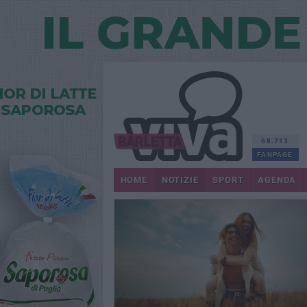
68.713
FANPAGE
HOME
NOTIZIE
SPORT
AGENDA