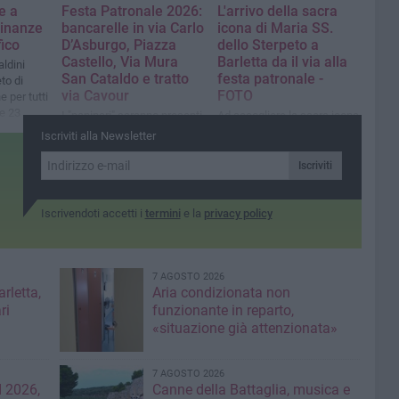
e a
Festa Patronale 2026:
L'arrivo della sacra
dinanze
bancarelle in via Carlo
icona di Maria SS.
fico
D’Asburgo, Piazza
dello Sterpeto a
Castello, Via Mura
Barletta da il via alla
aldini
San Cataldo e tratto
festa patronale -
eto di
via Cavour
FOTO
 per tutti
le 23
I "paninari" saranno presenti
Ad accogliere la sacra icona
sulla litoranea di Ponente
della Madonna dello
Iscriviti alla Newsletter
Sterpeto, il busto reliquiario
di San Ruggiero, in
Iscriviti
occasione dei 750 anni della
traslazione delle spoglie del
Santo
Iscrivendoti accetti i
termini
e la
privacy policy
7 AGOSTO 2026
rletta,
Aria condizionata non
ri
funzionante in reparto,
«situazione già attenzionata»
7 AGOSTO 2026
 2026,
Canne della Battaglia, musica e