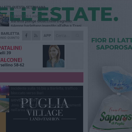
Ù LETTI QUESTA SETTIMANA
MERCOLEDÌ 5 AGOSTO
Barletta piange Gioacchino Dagnello:
64enne barlettano investito all'alba a Trani
A
BARLETTA
GIOVEDÌ 6 AGOSTO
APP
Il ricordo di "Cecco", il benzinaio col
NIO QUINTO
sorriso: «Contava i giorni che lo
paravano dalla pensione»
MERCOLEDÌ 5 AGOSTO
Jova Summer Party, giovedì mattina
sopralluogo nell'area dell'evento
DOMENICA 2 AGOSTO
Beni confiscati alla mafia. Nasce il servizio
di Co-housing
VENERDÌ 7 AGOSTO
Incidente sulla 16 bis a Barletta, traffico
bloccato verso Bari
GIOVEDÌ 6 AGOSTO
Jova Summer Party, nuovi campionamenti
nell'area dell'evento