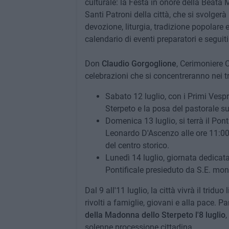
culturale: la Festa in onore della Beata
Santi Patroni della città, che si svolgerà
devozione, liturgia, tradizione popolare 
calendario di eventi preparatori e seguit
Don
Claudio Gorgoglione
, Cerimoniere C
celebrazioni che si concentreranno nei tre
Sabato 12 luglio, con i Primi Vespr
Sterpeto e la posa del pastorale s
Domenica 13 luglio, si terrà il Pon
Leonardo D'Ascenzo alle ore 11:00,
del centro storico.
Lunedì 14 luglio, giornata dedicat
Pontificale presieduto da S.E. mo
Dal 9 all'11 luglio, la città vivrà il tri
rivolti a famiglie, giovani e alla pace. P
della Madonna dello Sterpeto l'8 luglio
,
solenne processione cittadina.