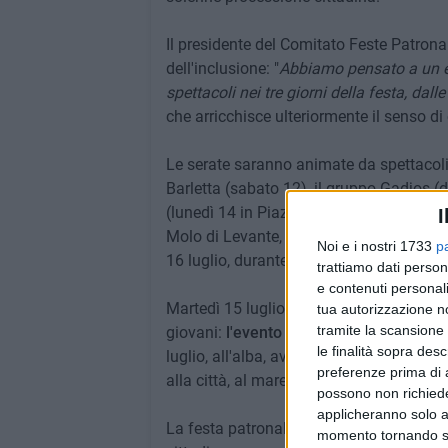
Il presidente del Comitato Feste Patronal
dell'inclusione: "
Abbiamo pensato a un ev
spettacoli nei tre giorni della festa, dal
che arricchisce ulteriormente il senso di
Le serate saranno animate da spettacoli 
Barletta (sabato 12), il gruppo Gadjos (
(lunedì 14 in Piazza Aldo Moro). Immancab
I
Molo di Levante, e la tradizionale bened
Noi e i nostri 1733
p
16 luglio, durante la processione di rient
trattiamo dati person
e contenuti personali
Martedì 15 luglio sarà la Giornata di R
tua autorizzazione no
tramite la scansione 
giovani:
l'evento "Oratoriamoci"
, che cu
le finalità sopra des
luglio, all'alba, avverrà la processione di
preferenze prima di 
alla città, al mare e alle campagne.
possono non richieder
applicheranno solo a
La festa patronale di Barletta si confe
momento tornando su 