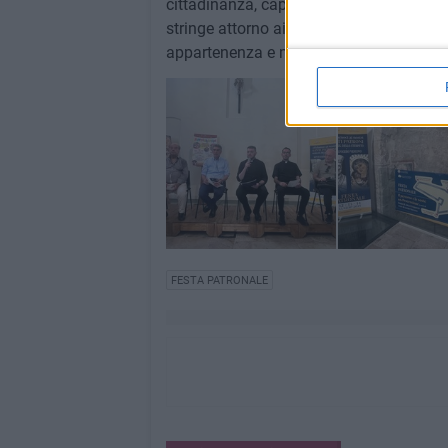
cittadinanza, capace di unire spiritualità
stringe attorno ai suoi Santi Protettori 
appartenenza e memoria collettiva.
FESTA PATRONALE