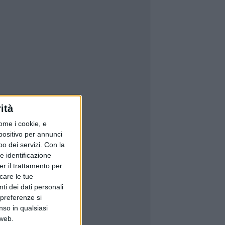
ità
ome i cookie, e
spositivo per annunci
o dei servizi.
Con la
e identificazione
er il trattamento per
icare le tue
ti dei dati personali
 preferenze si
nso in qualsiasi
 web.