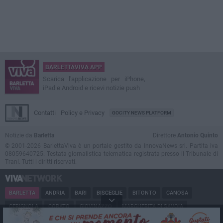
BARLETTAVIVA APP
Scarica l'applicazione per iPhone,
iPad e Android e ricevi notizie push
Contatti
Policy e Privacy
GOCITY NEWS PLATFORM
Notizie da
Barletta
Direttore
Antonio Quinto
© 2001-2026 BarlettaViva è un portale gestito da InnovaNews srl. Partita iva
08059640725. Testata giornalistica telematica registrata presso il Tribunale di
Trani. Tutti i diritti riservati.
BARLETTA
ANDRIA
BARI
BISCEGLIE
BITONTO
CANOSA
CERIGNOLA
CORATO
GIOVINAZZO
MARGHERITA DI SAVOIA
MINERVINO
MODUGNO
MOLFETTA
PUGLIA
RUVO