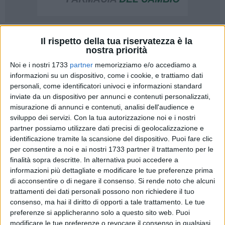
Il rispetto della tua riservatezza è la
nostra priorità
Noi e i nostri 1733
partner
memorizziamo e/o accediamo a
informazioni su un dispositivo, come i cookie, e trattiamo dati
Ieri mattina si è svolto in Regione un proficuo incontro sul
personali, come identificatori univoci e informazioni standard
canale Ciappetta-Camaggio, che, com'è noto, dalla Murgia,
inviate da un dispositivo per annunci e contenuti personalizzati,
attraversa Andria e sfocia nel mare a Barletta sud, con la
misurazione di annunci e contenuti, analisi dell'audience e
partecipazione di figure istituzionali e tecniche.
sviluppo dei servizi.
Con la tua autorizzazione noi e i nostri
partner possiamo utilizzare dati precisi di geolocalizzazione e
Il Presidente della Regione Nichi Vendola ha accolto la
identificazione tramite la scansione del dispositivo. Puoi fare clic
richiesta di un incontro urgente avanzatagli nei giorni scorsi
per consentire a noi e ai nostri 1733 partner il trattamento per le
finalità sopra descritte. In alternativa puoi accedere a
dal Presidente della Provincia di Barletta-Andria-Trani
informazioni più dettagliate e modificare le tue preferenze prima
Francesco Ventola e dai Sindaci di Barletta e Andria,
di acconsentire o di negare il consenso.
Si rende noto che alcuni
Pasquale Cascella e Nicola Giorgino, convocando una
trattamenti dei dati personali possono non richiedere il tuo
riunione cui hanno partecipato il suo Capo di gabinetto,
consenso, ma hai il diritto di opporti a tale trattamento. Le tue
Davide Pellegrino, e l'Amministratore delegato
preferenze si applicheranno solo a questo sito web. Puoi
dell'Acquedotto pugliese, Ninni Maselli, al termine della quale
modificare le tue preferenze o revocare il consenso in qualsiasi