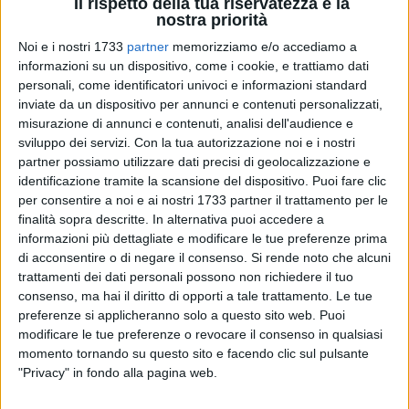
Il rispetto della tua riservatezza è la
nostra priorità
Noi e i nostri 1733
partner
memorizziamo e/o accediamo a
informazioni su un dispositivo, come i cookie, e trattiamo dati
11
personali, come identificatori univoci e informazioni standard
inviate da un dispositivo per annunci e contenuti personalizzati,
misurazione di annunci e contenuti, analisi dell'audience e
sviluppo dei servizi.
Con la tua autorizzazione noi e i nostri
Si celebrerà lunedì 13 febbraio 2023, alle ore 10, presso la
partner possiamo utilizzare dati precisi di geolocalizzazione e
Sala Consiliare del Comune di Barletta (via Zanardelli, 23 c/o
identificazione tramite la scansione del dispositivo. Puoi fare clic
ex Tribunale), la cerimonia di conferimento delle Civiche
per consentire a noi e ai nostri 1733 partner il trattamento per le
Benemerenze "Città di Barletta". Si tratta di un
finalità sopra descritte. In alternativa puoi accedere a
riconoscimento a tutti coloro i quali, in molteplici ambiti,
informazioni più dettagliate e modificare le tue preferenze prima
hanno "con iniziative di carattere sociale, assistenziale e
di acconsentire o di negare il consenso.
Si rende noto che alcuni
filantropico" e con "atti di coraggio e abnegazione civica"
trattamenti dei dati personali possono non richiedere il tuo
consenso, ma hai il diritto di opporti a tale trattamento. Le tue
giovato al prestigio di Barletta servendone con
preferenze si applicheranno solo a questo sito web. Puoi
disinteressata dedizione le Istituzioni.
modificare le tue preferenze o revocare il consenso in qualsiasi
momento tornando su questo sito e facendo clic sul pulsante
La cerimonia di conferimento delle Medaglie d'Oro e degli
"Privacy" in fondo alla pagina web.
Attestati da parte della locale Amministrazione, si tiene