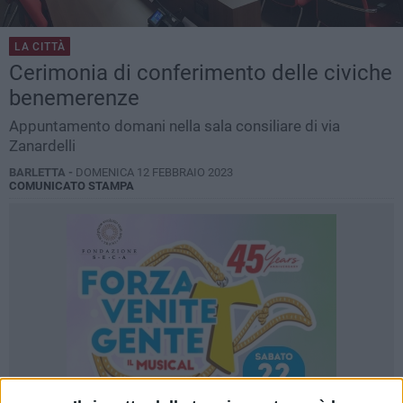
LA CITTÀ
Cerimonia di conferimento delle civiche
benemerenze
Appuntamento domani nella sala consiliare di via
Zanardelli
BARLETTA -
DOMENICA 12 FEBBRAIO 2023
COMUNICATO STAMPA