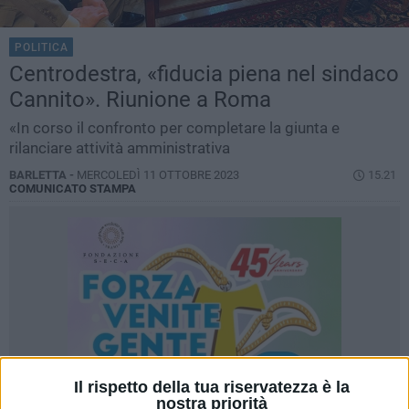
POLITICA
Centrodestra, «fiducia piena nel sindaco
Cannito». Riunione a Roma
«In corso il confronto per completare la giunta e
rilanciare attività amministrativa
BARLETTA -
MERCOLEDÌ 11 OTTOBRE 2023
15.21
COMUNICATO STAMPA
Il rispetto della tua riservatezza è la
nostra priorità