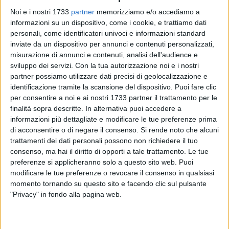
Noi e i nostri 1733
partner
memorizziamo e/o accediamo a
informazioni su un dispositivo, come i cookie, e trattiamo dati
personali, come identificatori univoci e informazioni standard
69
inviate da un dispositivo per annunci e contenuti personalizzati,
misurazione di annunci e contenuti, analisi dell'audience e
sviluppo dei servizi.
Con la tua autorizzazione noi e i nostri
partner possiamo utilizzare dati precisi di geolocalizzazione e
"Abbiamo incontrato il sindaco di Barletta Cosimo Damiano
identificazione tramite la scansione del dispositivo. Puoi fare clic
Cannito e ribadito piena e incondizionata fiducia nel suo
per consentire a noi e ai nostri 1733 partner il trattamento per le
operato alla guida della città". Lo rendono noto l'On.
finalità sopra descritte. In alternativa puoi accedere a
Gemmato di Fratelli d'Italia, l'On. D'Attis di Forza Italia, il Sen.
informazioni più dettagliate e modificare le tue preferenze prima
di acconsentire o di negare il consenso.
Si rende noto che alcuni
Marti della Lega e l'On. Colucci di Noi Moderati a
trattamenti dei dati personali possono non richiedere il tuo
conclusione dell'incontro con il primo cittadino avvenuto
consenso, ma hai il diritto di opporti a tale trattamento. Le tue
questa mattina a Roma.
preferenze si applicheranno solo a questo sito web. Puoi
modificare le tue preferenze o revocare il consenso in qualsiasi
Gli esponenti pugliesi del centrodestra, che da un anno
momento tornando su questo sito e facendo clic sul pulsante
amministra il Comune di Barletta, hanno inoltre dichiarato:
"Privacy" in fondo alla pagina web.
"È stata l'occasione per fare il punto della situazione politico-
amministrativa barlettana. Consapevoli delle difficoltà che