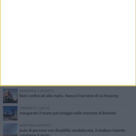
PIÙ LETTI QUESTA SETTIMANA
MERCOLEDÌ 5 AGOSTO
Barletta piange Gioacchino Dagnello: 64enne barlettano investito
all'alba a Trani
GIOVEDÌ 6 AGOSTO
Il ricordo di "Cecco", il benzinaio col sorriso: «Contava i giorni che
lo separavano dalla pensione»
MERCOLEDÌ 5 AGOSTO
Jova Summer Party, giovedì mattina sopralluogo nell'area
dell'evento
DOMENICA 2 AGOSTO
Beni confiscati alla mafia. Nasce il servizio di Co-housing
VENERDÌ 31 LUGLIO
Inaugurato il nuovo parcheggio nella stazione di Barletta
MARTEDÌ 4 AGOSTO
Auto di persona con disabilità vandalizzata, il sindaco Cannito
condanna il gesto