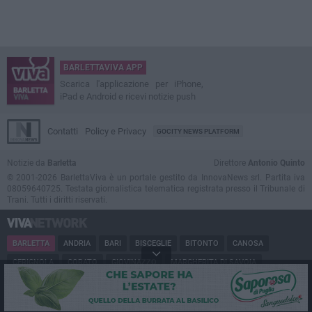
BARLETTAVIVA APP
Scarica l'applicazione per iPhone,
iPad e Android e ricevi notizie push
Contatti
Policy e Privacy
GOCITY NEWS PLATFORM
Notizie da
Barletta
Direttore
Antonio Quinto
© 2001-2026 BarlettaViva è un portale gestito da InnovaNews srl. Partita iva
08059640725. Testata giornalistica telematica registrata presso il Tribunale di
Trani. Tutti i diritti riservati.
BARLETTA
ANDRIA
BARI
BISCEGLIE
BITONTO
CANOSA
CERIGNOLA
CORATO
GIOVINAZZO
MARGHERITA DI SAVOIA
MINERVINO
MODUGNO
MOLFETTA
PUGLIA
RUVO
SAN FERDINANDO
SPINAZZOLA
TERLIZZI
TRANI
TRINITAPOLI