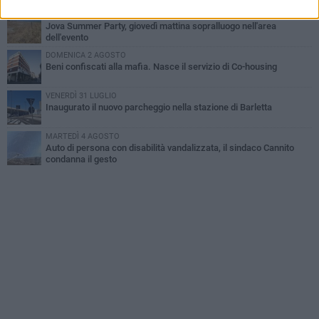
MERCOLEDÌ 5 AGOSTO
Jova Summer Party, giovedì mattina sopralluogo nell'area
dell'evento
DOMENICA 2 AGOSTO
Beni confiscati alla mafia. Nasce il servizio di Co-housing
VENERDÌ 31 LUGLIO
Inaugurato il nuovo parcheggio nella stazione di Barletta
MARTEDÌ 4 AGOSTO
Auto di persona con disabilità vandalizzata, il sindaco Cannito
condanna il gesto