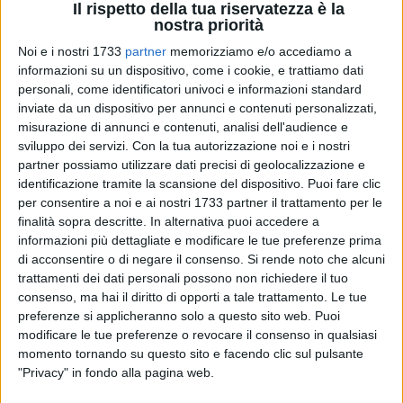
Il rispetto della tua riservatezza è la
nostra priorità
Noi e i nostri 1733
partner
memorizziamo e/o accediamo a
informazioni su un dispositivo, come i cookie, e trattiamo dati
personali, come identificatori univoci e informazioni standard
inviate da un dispositivo per annunci e contenuti personalizzati,
misurazione di annunci e contenuti, analisi dell'audience e
sviluppo dei servizi.
Con la tua autorizzazione noi e i nostri
Stabilizzazione dei precari, riduzione delle liste d'attesa,
partner possiamo utilizzare dati precisi di geolocalizzazione e
fronteggiare la carenza di personale. È su questi fronti che
identificazione tramite la scansione del dispositivo. Puoi fare clic
comincia a lavorare Giovanni Gorgoni, nuovo direttore
per consentire a noi e ai nostri 1733 partner il trattamento per le
genarale della Asl della Provincia di Barletta-Andria-Trani
finalità sopra descritte. In alternativa puoi accedere a
informazioni più dettagliate e modificare le tue preferenze prima
dopo la nomina da parte della giunta regionale della scorsa
di acconsentire o di negare il consenso.
Si rende noto che alcuni
settimana.
trattamenti dei dati personali possono non richiedere il tuo
consenso, ma hai il diritto di opporti a tale trattamento. Le tue
Sulle questioni calde della sanità del territorio Gorgoni,
preferenze si applicheranno solo a questo sito web. Puoi
giovane e con un ricco curriculum da manager, non si
modificare le tue preferenze o revocare il consenso in qualsiasi
sbilancia. "Mi sono insediato venerdì – ha detto – e non
momento tornando su questo sito e facendo clic sul pulsante
sono abituato ad esprimere opinioni se prima non ho
"Privacy" in fondo alla pagina web.
ascoltato tutte le parti e se prima non ho visto le cose con i