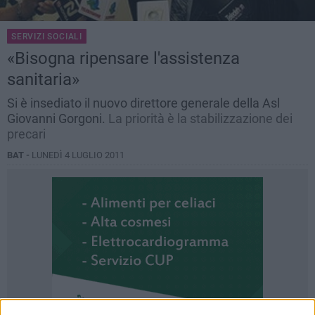
SERVIZI SOCIALI
«Bisogna ripensare l'assistenza
sanitaria»
Si è insediato il nuovo direttore generale della Asl
Giovanni Gorgoni.
La priorità è la stabilizzazione dei
precari
BAT -
LUNEDÌ 4 LUGLIO 2011