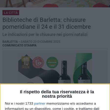
LA CITTÀ
Biblioteche di Barletta: chiusure
pomeridiane il 24 e il 31 dicembre
Le indicazioni per le chiusure nei giorni natalizi
BARLETTA -
SABATO 20 DICEMBRE 2025
COMUNICATO STAMPA
Il rispetto della tua riservatezza è la
nostra priorità
Noi e i nostri 1733
partner
memorizziamo e/o accediamo a
informazioni su un dispositivo, come i cookie, e trattiamo dati