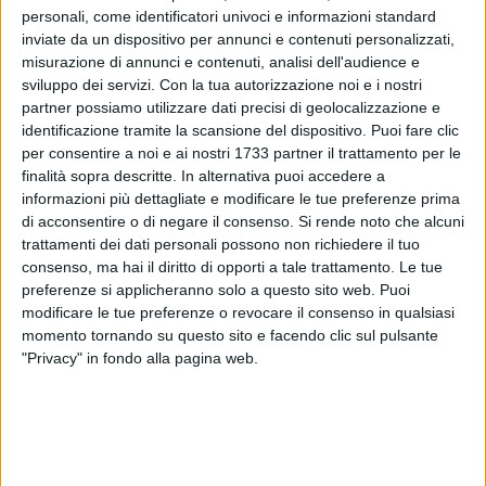
personali, come identificatori univoci e informazioni standard
inviate da un dispositivo per annunci e contenuti personalizzati,
misurazione di annunci e contenuti, analisi dell'audience e
2
sviluppo dei servizi.
Con la tua autorizzazione noi e i nostri
partner possiamo utilizzare dati precisi di geolocalizzazione e
identificazione tramite la scansione del dispositivo. Puoi fare clic
Chiusure pomeridiane per le biblioteche cittadine in
per consentire a noi e ai nostri 1733 partner il trattamento per le
occasione della vigilia natalizia e a San Silvestro. In
finalità sopra descritte. In alternativa puoi accedere a
informazioni più dettagliate e modificare le tue preferenze prima
particolare, nelle giornate di mercoledì 24 e 31 dicembre la
di acconsentire o di negare il consenso.
Si rende noto che alcuni
sede centrale della Biblioteca comunale "Sabino Loffredo"
trattamenti dei dati personali possono non richiedere il tuo
(presso il Castello) e la biblioteca di Palazzo San Domenico
consenso, ma hai il diritto di opporti a tale trattamento. Le tue
saranno aperte sino alle ore 14.
preferenze si applicheranno solo a questo sito web. Puoi
modificare le tue preferenze o revocare il consenso in qualsiasi
La biblioteca della ex Cantina Sperimentale, invece,
momento tornando su questo sito e facendo clic sul pulsante
accoglierà il pubblico dalle ore 9 alle 13.
"Privacy" in fondo alla pagina web.
Negli stessi due giorni la sezione ragazzi "Aylan Kurdi" nel
Parco dell'Umanità osserverà invece la chiusura dei servizi.