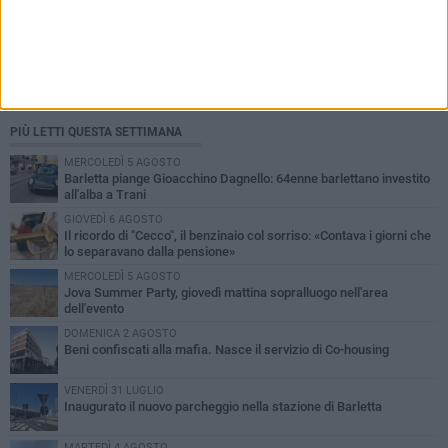
PIÙ LETTI QUESTA SETTIMANA
MERCOLEDÌ 5 AGOSTO
Barletta piange Gioacchino Dagnello: 64enne barlettano investito
all'alba a Trani
GIOVEDÌ 6 AGOSTO
Il ricordo di "Cecco", il benzinaio col sorriso: «Contava i giorni che
lo separavano dalla pensione»
MERCOLEDÌ 5 AGOSTO
Jova Summer Party, giovedì mattina sopralluogo nell'area
dell'evento
DOMENICA 2 AGOSTO
Beni confiscati alla mafia. Nasce il servizio di Co-housing
VENERDÌ 31 LUGLIO
Inaugurato il nuovo parcheggio nella stazione di Barletta
MARTEDÌ 4 AGOSTO