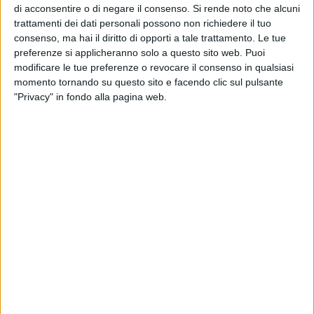
spirito creativo, nell'arco dell'intero anno solare, la cultura
di acconsentire o di negare il consenso.
Si rende noto che alcuni
nelle sue eterogenee e coinvolgenti espressioni».
trattamenti dei dati personali possono non richiedere il tuo
consenso, ma hai il diritto di opporti a tale trattamento. Le tue
Tutte le iniziative sono subordinate alla prenotazione
preferenze si applicheranno solo a questo sito web. Puoi
modificare le tue preferenze o revocare il consenso in qualsiasi
obbligatoria da formalizzare alla mail
momento tornando su questo sito e facendo clic sul pulsante
prestito.biblioteca@comune.barletta.bt.it. Per le info è attivo
"Privacy" in fondo alla pagina web.
lo stesso indirizzo di posta elettronica.
Questo il programma di
Giugno
:
Giovedì 18 (ore 17, Emeroteca del Castello) Workshop
di Arteterapia a cura della dottoressa Elena Damato.
Viaggio all'interno di emozioni e desideri attraverso la
tecnica dello scarabocchio e l'uso di materiali artistici.
Consigliato abbigliamento pratico.
Sabato 27 (dalle ore 10 alle 13, lido "Il Brigantino")
"Biblioteca in spiaggia". Consultazione ed eventuale
prestito, presso gli stand, delle novità editoriali
acquisite al catalogo bibliografico. Attivi i servizi di
tesseramento e iscrizione alla piattaforma digitale