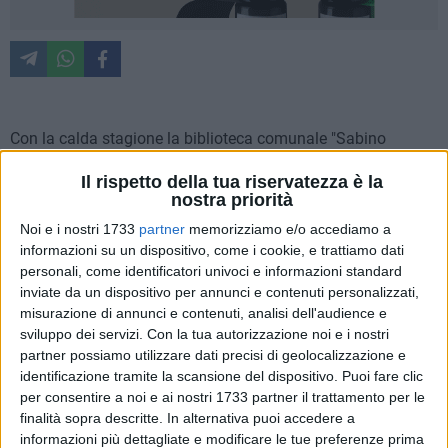
Con la calda stagione la biblioteca comunale "Sabino
Loffredo", in collaborazione con "Euro & Promos", promuove
Il rispetto della tua riservatezza è la
nel trimestre giugno/agosto 2026 "E…state in biblioteca!",
nostra priorità
calendario di proposte orientate alla promozione del sapere
Noi e i nostri 1733
partner
memorizziamo e/o accediamo a
e della lettura attraverso istruttivo intrattenimento e svago
informazioni su un dispositivo, come i cookie, e trattiamo dati
riservato a ogni fascia d'età.
personali, come identificatori univoci e informazioni standard
inviate da un dispositivo per annunci e contenuti personalizzati,
«Puntualissima
– osserva l'Assessore alla Cultura Oronzo
misurazione di annunci e contenuti, analisi dell'audience e
Cilli –
l'Amministrazione comunale ha inteso richiamare
sviluppo dei servizi.
Con la tua autorizzazione noi e i nostri
l'interesse intorno alla biblioteca 'Loffredo' con molteplici,
partner possiamo utilizzare dati precisi di geolocalizzazione e
identificazione tramite la scansione del dispositivo. Puoi fare clic
trasversali iniziative pensate per il tempo libero estivo. Un
per consentire a noi e ai nostri 1733 partner il trattamento per le
scelta che accresce il valore esponenziale di una struttura
finalità sopra descritte. In alternativa puoi accedere a
moderna e consapevole di sostenere con intelligenza e
informazioni più dettagliate e modificare le tue preferenze prima