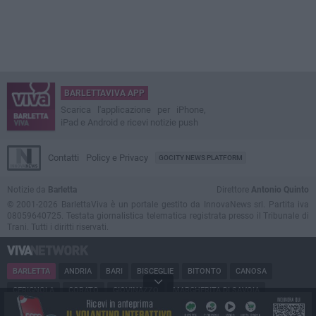
BARLETTAVIVA APP
Scarica l'applicazione per iPhone,
iPad e Android e ricevi notizie push
Contatti
Policy e Privacy
GOCITY NEWS PLATFORM
Notizie da
Barletta
Direttore
Antonio Quinto
© 2001-2026 BarlettaViva è un portale gestito da InnovaNews srl. Partita iva
08059640725. Testata giornalistica telematica registrata presso il Tribunale di
Trani. Tutti i diritti riservati.
BARLETTA
ANDRIA
BARI
BISCEGLIE
BITONTO
CANOSA
CERIGNOLA
CORATO
GIOVINAZZO
MARGHERITA DI SAVOIA
MINERVINO
MODUGNO
MOLFETTA
PUGLIA
RUVO