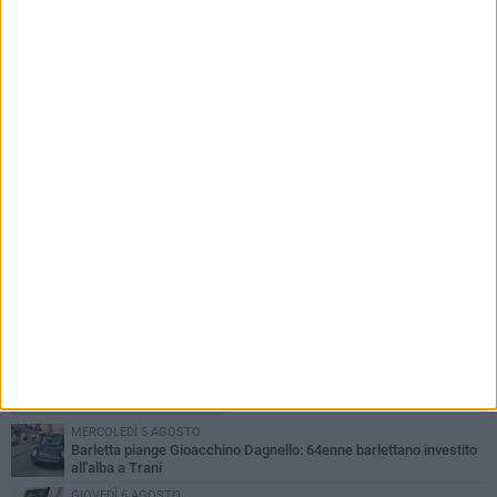
In reparto senza aria condizionata, «ci siamo
portati ventilatori da casa»
PIÙ LETTI QUESTA SETTIMANA
MERCOLEDÌ 5 AGOSTO
Barletta piange Gioacchino Dagnello: 64enne barlettano investito
all'alba a Trani
GIOVEDÌ 6 AGOSTO