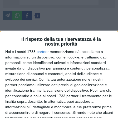
6
"Biblioteca vibes" è il programma di iniziative (tutte gratuite)
Il rispetto della tua riservatezza è la
definite dalla biblioteca comunale "Sabino Loffredo" con
nostra priorità
"Euro & Promos" per il prossimo trimestre. Tantissime attività
Noi e i nostri 1733
partner
memorizziamo e/o accediamo a
che coinvolgeranno l'infanzia e l'adolescenza con l'obiettivo
informazioni su un dispositivo, come i cookie, e trattiamo dati
di educare e istruire attraverso forme di intelligente
personali, come identificatori univoci e informazioni standard
socializzazione.
inviate da un dispositivo per annunci e contenuti personalizzati,
misurazione di annunci e contenuti, analisi dell'audience e
sviluppo dei servizi.
Con la tua autorizzazione noi e i nostri
"Proponiamo – afferma l'assessore alla Cultura Oronzo Cilli
partner possiamo utilizzare dati precisi di geolocalizzazione e
– un ventaglio di opportunità nelle nostre sedi bibliotecarie,
identificazione tramite la scansione del dispositivo. Puoi fare clic
coinvolgendo ogni quartiere e rafforzando la promozione
per consentire a noi e ai nostri 1733 partner il trattamento per le
della lettura in chiave socio/culturale con modalità
finalità sopra descritte. In alternativa puoi accedere a
trasversale, organizzando appuntamenti interessanti anche
informazioni più dettagliate e modificare le tue preferenze prima
per gli adulti".
di acconsentire o di negare il consenso.
Si rende noto che alcuni