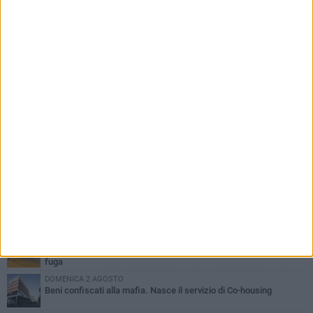
PIÙ LETTI QUESTA SETTIMANA
VENERDÌ 31 LUGLIO
Inaugurato il nuovo parcheggio nella stazione di Barletta
MERCOLEDÌ 5 AGOSTO
Barletta piange Gioacchino Dagnello: 64enne barlettano investito
all'alba a Trani
GIOVEDÌ 30 LUGLIO
Rapina all'Ipercoop di Barletta: nel mirino la gioielleria, banditi in
fuga
DOMENICA 2 AGOSTO
Beni confiscati alla mafia. Nasce il servizio di Co-housing