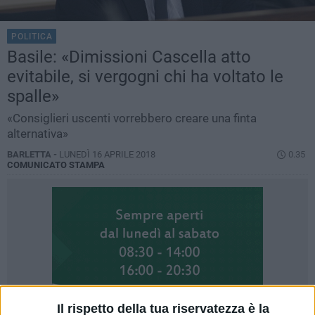
POLITICA
Basile: «Dimissioni Cascella atto
evitabile, si vergogni chi ha voltato le
spalle»
«Consiglieri uscenti vorrebbero creare una finta
alternativa»
BARLETTA -
LUNEDÌ 16 APRILE 2018
0.35
COMUNICATO STAMPA
Il rispetto della tua riservatezza è la