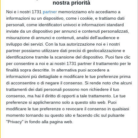
nostra priorità
Noi e i nostri 1731
partner
memorizziamo e/o accediamo a
informazioni su un dispositivo, come i cookie, e trattiamo dati
personali, come identificatori univoci e informazioni standard
inviate da un dispositivo per annunci e contenuti personalizzati,
28
misurazione di annunci e contenuti, analisi dell'audience e
sviluppo dei servizi.
Con la tua autorizzazione noi e i nostri
partner possiamo utilizzare dati precisi di geolocalizzazione e
identificazione tramite la scansione del dispositivo. Puoi fare clic
«Ritengo le dimissioni del sindaco di Barletta Pasquale
per consentire a noi e ai nostri 1731 partner il trattamento per le
Cascella un atto evitabile a meno di due mesi dalle
finalità sopra descritte. In alternativa puoi accedere a
Amministrative nonché un gesto poco utile». A scrivere è il
informazioni più dettagliate e modificare le tue preferenze prima
consigliere comunale in quota Lega e presidente della
di acconsentire o di negare il consenso.
Si rende noto che alcuni
Commissione Lavori Pubblici, Flavio Basile.
trattamenti dei dati personali possono non richiedere il tuo
consenso, ma hai il diritto di opporti a tale trattamento. Le tue
«Quello che fa sorridere - prosegue Basile - è il fatto che
preferenze si applicheranno solo a questo sito web. Puoi
modificare le tue preferenze o revocare il consenso in qualsiasi
coloro che hanno provocato le dimissioni del sindaco sono
momento tornando su questo sito e facendo clic sul pulsante
gli stessi assessori e i consiglieri comunali che oggi vanno a
"Privacy" in fondo alla pagina web.
riproporsi nello stesso contenitore civico un tempo
riconducibile al Partito Democratico: dovrebbero vergognarsi