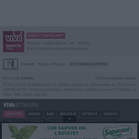
BARLETTAVIVA APP
Scarica l'applicazione per iPhone,
iPad e Android e ricevi notizie push
Contatti
Policy e Privacy
GOCITY NEWS PLATFORM
Notizie da
Barletta
Direttore
Antonio Quinto
© 2001-2026 BarlettaViva è un portale gestito da InnovaNews srl. Partita iva
08059640725. Testata giornalistica telematica registrata presso il Tribunale di
Trani. Tutti i diritti riservati.
BARLETTA
ANDRIA
BARI
BISCEGLIE
BITONTO
CANOSA
CERIGNOLA
CORATO
GIOVINAZZO
MARGHERITA DI SAVOIA
MINERVINO
MODUGNO
MOLFETTA
PUGLIA
RUVO