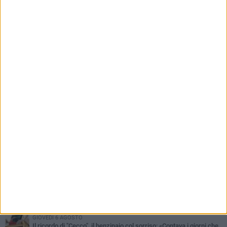
centrali delle elezioni amministrative del 2027»
PIÙ LETTI QUESTA SETTIMANA
MERCOLEDÌ 5 AGOSTO
Barletta piange Gioacchino Dagnello: 64enne barlettano investito
all'alba a Trani
GIOVEDÌ 6 AGOSTO
Il ricordo di "Cecco", il benzinaio col sorriso: «Contava i giorni che