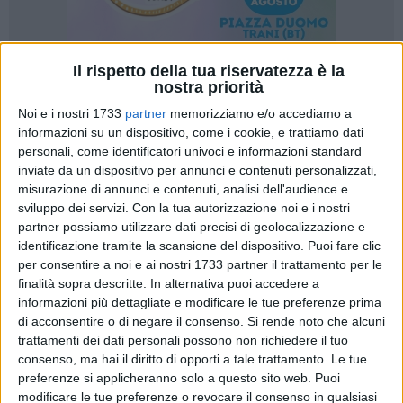
Il rispetto della tua riservatezza è la
nostra priorità
18
A cura di
ANNA DICORATO
Noi e i nostri 1733
partner
memorizziamo e/o accediamo a
informazioni su un dispositivo, come i cookie, e trattiamo dati
personali, come identificatori univoci e informazioni standard
Penultimo giorno dell'anno in festa a Barletta grazie alla
inviate da un dispositivo per annunci e contenuti personalizzati,
misurazione di annunci e contenuti, analisi dell'audience e
celebrazione di San Ruggiero, vescovo e patrono della città e
sviluppo dei servizi.
Con la tua autorizzazione noi e i nostri
dell'Arcidiocesi di Trai-Barletta-Bisceglie. Questa
partner possiamo utilizzare dati precisi di geolocalizzazione e
celebrazione, che cade anche durante il periodo di festività,
identificazione tramite la scansione del dispositivo. Puoi fare clic
porta ancora più gioia e calore nei cuori dei barlettani e in
per consentire a noi e ai nostri 1733 partner il trattamento per le
città.
finalità sopra descritte. In alternativa puoi accedere a
informazioni più dettagliate e modificare le tue preferenze prima
In seguito alla solenne messa nella Chiesa monastica di San
di acconsentire o di negare il consenso.
Si rende noto che alcuni
trattamenti dei dati personali possono non richiedere il tuo
Ruggiero - presieduta Sua Em.za il card. Francesco Monterisi
consenso, ma hai il diritto di opporti a tale trattamento. Le tue
-, è partita la consueta processione con l'importante effige
preferenze si applicheranno solo a questo sito web. Puoi
del Santo che ha onorato alcune vie del centro storico Via
modificare le tue preferenze o revocare il consenso in qualsiasi