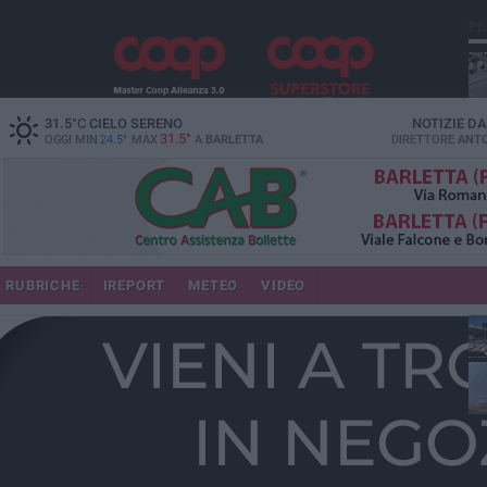
PI
31.5
°C
CIELO SERENO
NOTIZIE D
31.5°
OGGI MIN
24.5°
MAX
A
BARLETTA
DIRETTORE
ANTO
se
RUBRICHE
IREPORT
METEO
VIDEO