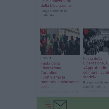
l’80º anniversario
della Liberazione
Lunga cerimonia in
mattinata
2
1
Festa della
EVENTI
Liberazione, G
Festa della
«Approfondire
Liberazione,
colmare i vuoti
Tarantino:
storici»
«Coltiviamo la
memoria anche senza
Il responsabile Arc
cortei»
Stato di Barletta:
«Impossibile asse
«Ho accolto la proposta del
un'unica colorazion
Sindaco di Barletta: l'ANPI
all'agire di una inte
sarà in Piazza Caduti per
che si oppose, ver
deporre corone al
proprio sangue»