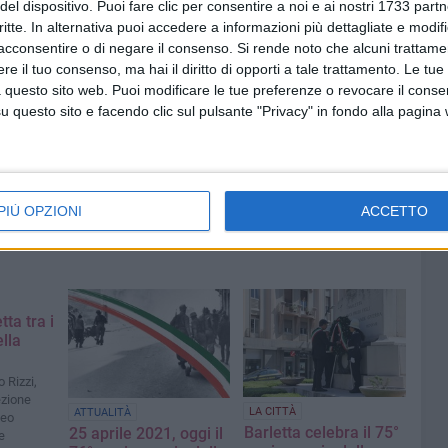
del dispositivo. Puoi fare clic per consentire a noi e ai nostri 1733 partn
di alcuni brani descrittivi degli avvenimenti legati alla
critte. In alternativa puoi accedere a informazioni più dettagliate e modif
to della giornata.
acconsentire o di negare il consenso.
Si rende noto che alcuni trattamen
e il tuo consenso, ma hai il diritto di opporti a tale trattamento. Le tue
 questo sito web. Puoi modificare le tue preferenze o revocare il conse
questo sito e facendo clic sul pulsante "Privacy" in fondo alla pagina
PIÙ OPZIONI
ACCETTO
tta tra i
ella
 Rizzi,
ezione
LA CITTÀ
ATTUALITÀ
leo
Barletta celebra il 75°
25 aprile 2021, oggi il
e