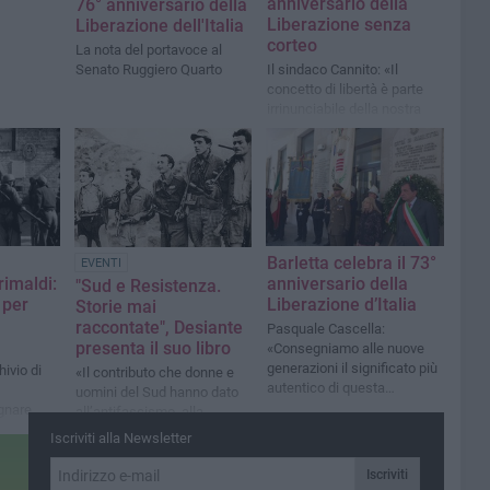
anniversario della
76° anniversario della
Liberazione senza
Liberazione dell'Italia
corteo
La nota del portavoce al
Senato Ruggiero Quarto
Il sindaco Cannito: «Il
concetto di libertà è parte
irrinunciabile della nostra
essenza democratica»
Barletta celebra il 73°
EVENTI
rimaldi:
anniversario della
"Sud e Resistenza.
 per
Liberazione d’Italia
Storie mai
raccontate", Desiante
Pasquale Cascella:
presenta il suo libro
«Consegniamo alle nuove
generazioni il significato più
hivio di
«Il contributo che donne e
autentico di questa
uomini del Sud hanno dato
giornata»
gnare
all’antifascismo, alla
e politica
Resistenza e alla Lotta di
Iscriviti alla Newsletter
ra città
Liberazione»
sando il
Iscriviti