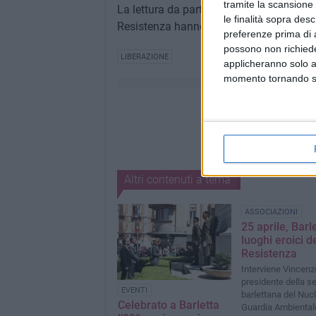
tramite la scansione 
La lettura da parte di studenti barlettani 
le finalità sopra des
Resistenza hanno suggellato ogni momen
preferenze prima di 
possono non richieder
LIBERAZIONE
applicheranno solo a
momento tornando su 
Altri contenuti a tema
ASSOCIAZIONI
25 aprile, Barle
luoghi eroici d
Resistenza
Interviene Vincenzo
presidente della s
EVENTI
barlettana del Nuc
Celebrato a Barletta
Guardia Ambiental