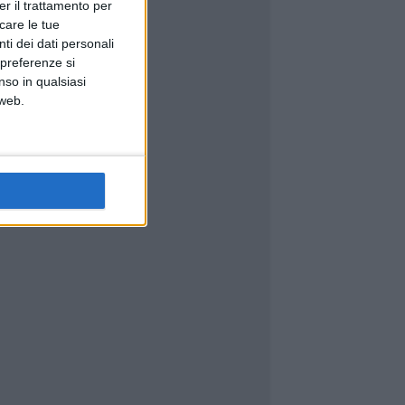
er il trattamento per
icare le tue
ti dei dati personali
 preferenze si
nso in qualsiasi
 web.