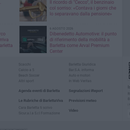
.
Il ricordo di "Cecco", il benzinaio
col sorriso: «Contava i giorni che
lo separavano dalla pensione»
6 AGOSTO 2026
rco
Dibenedetto Automotive: il punto
rriva
di riferimento della mobilità a
arletta
Barletta come Arval Premium
Center
Scacchi
Barletta Giuridica
Calcio a 5
Bar.S.A. informa
Beach Soccer
Auto e motori
Altri sport
In Web Veritas
I
Agenda eventi di Barletta
Segnalazioni iReport
R
B
Le Rubriche di BarlettaViva
Previsioni meteo
i
Cara Barletta ti scrivo
Video
Sicur.a.l.a S.r.l Formazione