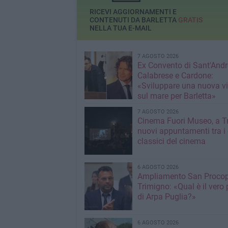
Monumento dei caduti»
RICEVI AGGIORNAMENTI E
CONTENUTI DA BARLETTA
GRATIS
NELLA TUA E-MAIL
7 AGOSTO 2026
Ex Convento di Sant'Andr
Calabrese e Cardone:
«Sviluppare una nuova v
sul mare per Barletta»
7 AGOSTO 2026
Cinema Fuori Museo, a Tr
nuovi appuntamenti tra i
classici del cinema
6 AGOSTO 2026
Ampliamento San Procop
Trimigno: «Qual è il vero 
di Arpa Puglia?»
6 AGOSTO 2026