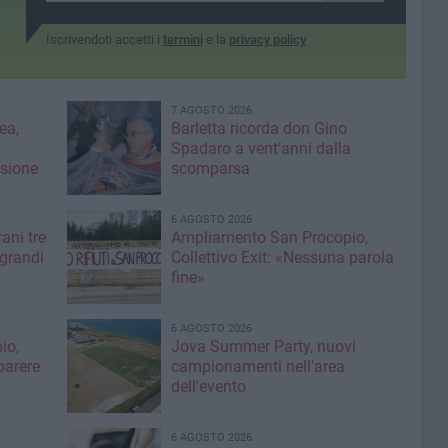
Iscrivendoti accetti i
termini
e la
privacy policy
7 AGOSTO 2026
ea,
Barletta ricorda don Gino
Spadaro a vent’anni dalla
isione
scomparsa
6 AGOSTO 2026
ani tre
Ampliamento San Procopio,
 grandi
Collettivo Exit: «Nessuna parola
fine»
6 AGOSTO 2026
io,
Jova Summer Party, nuovi
parere
campionamenti nell'area
dell'evento
6 AGOSTO 2026