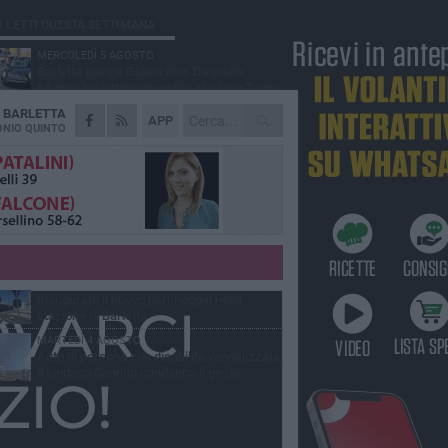
Ù LETTI QUESTA SETTIMANA
MERCOLEDÌ 5 AGOSTO
Barletta piange Gioacchino Dagnello:
64enne barlettano investito all'alba a Trani
A
BARLETTA
GIOVEDÌ 6 AGOSTO
APP
Il ricordo di "Cecco", il benzinaio col
NIO QUINTO
sorriso: «Contava i giorni che lo
paravano dalla pensione»
MERCOLEDÌ 5 AGOSTO
Jova Summer Party, giovedì mattina
sopralluogo nell'area dell'evento
DOMENICA 2 AGOSTO
Beni confiscati alla mafia. Nasce il servizio
di Co-housing
VENERDÌ 31 LUGLIO
Inaugurato il nuovo parcheggio nella
stazione di Barletta
MARTEDÌ 4 AGOSTO
Auto di persona con disabilità vandalizzata,
il sindaco Cannito condanna il gesto