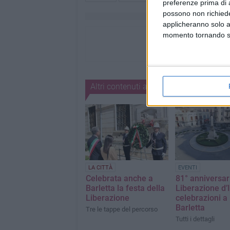
preferenze prima di 
possono non richieder
applicheranno solo a
momento tornando su 
Altri contenuti a tema
LA CITTÀ
EVENTI
Celebrata anche a
81° anniversar
Barletta la festa della
Liberazione d’It
Liberazione
celebrazioni a
Barletta
Tre le tappe del percorso
Tutti i dettagli