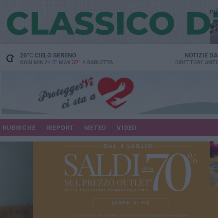
PI
26
°C
CIELO SERENO
NOTIZIE D
32°
OGGI MIN
24.5°
MAX
A
BARLETTA
DIRETTORE
ANTO
se
RUBRICHE
IREPORT
METEO
VIDEO