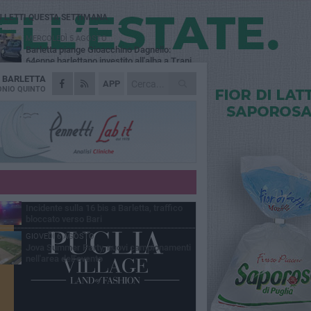
Ù LETTI QUESTA SETTIMANA
MERCOLEDÌ 5 AGOSTO
Barletta piange Gioacchino Dagnello:
64enne barlettano investito all'alba a Trani
A
BARLETTA
GIOVEDÌ 6 AGOSTO
APP
Il ricordo di "Cecco", il benzinaio col
NIO QUINTO
sorriso: «Contava i giorni che lo
paravano dalla pensione»
MERCOLEDÌ 5 AGOSTO
Jova Summer Party, giovedì mattina
sopralluogo nell'area dell'evento
DOMENICA 2 AGOSTO
Beni confiscati alla mafia. Nasce il servizio
di Co-housing
VENERDÌ 7 AGOSTO
Incidente sulla 16 bis a Barletta, traffico
bloccato verso Bari
GIOVEDÌ 6 AGOSTO
Jova Summer Party, nuovi campionamenti
nell'area dell'evento