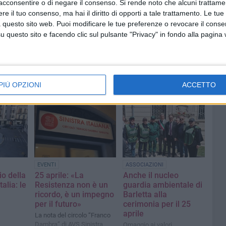
acconsentire o di negare il consenso.
Si rende noto che alcuni trattamen
e il tuo consenso, ma hai il diritto di opporti a tale trattamento. Le tue
 questo sito web. Puoi modificare le tue preferenze o revocare il conse
questo sito e facendo clic sul pulsante "Privacy" in fondo alla pagina
PIÙ OPZIONI
ACCETTO
EVENTI
ASSOCIAZIONI
io della
25 aprile: «La
Anche il nucleo
alia: le
Resistenza non è un
guardia ambientale di
ricordo, è un impegno
Barletta alla
per il futuro»
cerimonia per il 25
aprile
La nota del circolo “Franco
Dambra” di AVS Sinistra
Omaggio ai valori