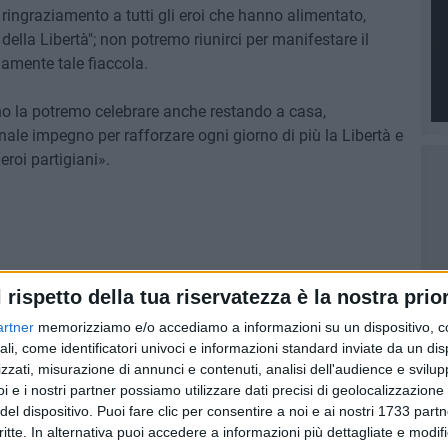
ringraziamento a tutti gli eroi che hanno alimentato,
della Libertà"; non potremo riunirci per manifestare il
amente tale fiaccola.
nno la potremo celebrare anche restando a casa,
ale impegno per rafforzare ogni giorno di più la Libertà e
eroi partigiani».
l rispetto della tua riservatezza è la nostra prior
artner
memorizziamo e/o accediamo a informazioni su un dispositivo, c
ali, come identificatori univoci e informazioni standard inviate da un di
zzati, misurazione di annunci e contenuti, analisi dell'audience e svilupp
i e i nostri partner possiamo utilizzare dati precisi di geolocalizzazione 
 Romagna)
del dispositivo. Puoi fare clic per consentire a noi e ai nostri 1733 partn
critte. In alternativa puoi accedere a informazioni più dettagliate e modif