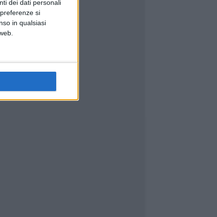
ti dei dati personali
 preferenze si
nso in qualsiasi
 web.