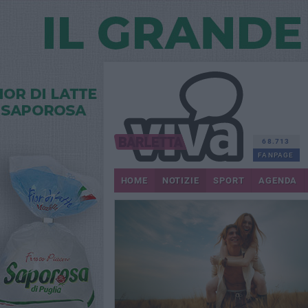
68.713
FANPAGE
HOME
NOTIZIE
SPORT
AGENDA