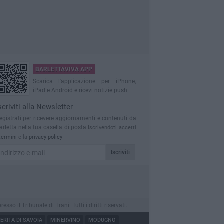
BARLETTAVIVA APP
Scarica l'applicazione per iPhone,
iPad e Android e ricevi notizie push
scriviti alla Newsletter
egistrati per ricevere aggiornamenti e contenuti da
arletta nella tua casella di posta
Iscrivendoti accetti
termini
e la
privacy policy
Iscriviti
 il Tribunale di Trani. Tutti i diritti riservati.
RITA DI SAVOIA
MINERVINO
MODUGNO