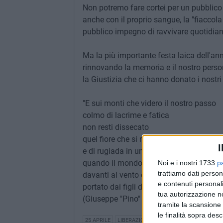
Non potremo fare cortei per un pubblico 
anche con il proprio sangue, la "fiaccola 
pubblico impegno di ravvivare quotidian
Ma la più importante festa laica dell'a
rinnovando la memoria e il nostro person
la Giustizia che ci hanno donato i nostri 
"E sui monti che videro il nostro passo
colmo di lacrime e fatica
non resti dissecato
quel fiore che si nutrì di sangue
I
e di rugiada in un aprile stupendo
quando il mondo trattenne il respiro
Noi e i nostri 1733
p
trattiamo dati person
davanti al vento della libertà
e contenuti personali
portato dai figli della Resistenza"
tua autorizzazione no
(Giuseppe "Pino" Bartoli, partigiano in
tramite la scansione 
le finalità sopra des
25 APRILE
LIBERAZIONE