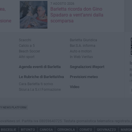
7 AGOSTO 2026
ea,
Barletta ricorda don Gino
Spadaro a vent’anni dalla
isione
scomparsa
Scacchi
Barletta Giuridica
Calcio a 5
Bar.S.A. informa
Beach Soccer
Auto e motori
Altri sport
In Web Veritas
I
Agenda eventi di Barletta
Segnalazioni iReport
R
B
Le Rubriche di BarlettaViva
Previsioni meteo
i
Cara Barletta ti scrivo
Video
Sicur.a.l.a S.r.l Formazione
TY NEWS PLATFORM
aNews srl. Partita iva 08059640725. Testata giornalistica telematica registrata presso
BISCEGLIE
BITONTO
CANOSA
CERIGNOLA
CORATO
GIOVINAZZO
MARGHE