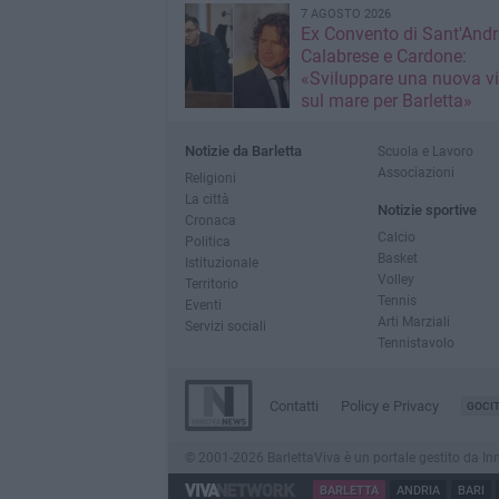
7 AGOSTO 2026
Ex Convento di Sant'Andr
Calabrese e Cardone:
«Sviluppare una nuova v
sul mare per Barletta»
Notizie da Barletta
Scuola e Lavoro
Associazioni
Religioni
La città
Notizie sportive
Cronaca
Calcio
Politica
Basket
Istituzionale
Volley
Territorio
Tennis
Eventi
Arti Marziali
Servizi sociali
Tennistavolo
Contatti
Policy e Privacy
GOCI
© 2001-2026 BarlettaViva è un portale gestito da Innov
BARLETTA
ANDRIA
BARI