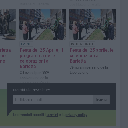
Italiana di Barletta
costituzionali e alla
memoria di papa Francesco
EVENTI
ISTITUZIONALE
rletta
Festa del 25 Aprile, il
Festa del 25 aprile, le
rio
programma delle
celebrazioni a
one
celebrazioni a
Barletta
Barletta
n
79mo anniversario della
Liberazione
Gli eventi per l’80º
anniversario della
Liberazione d’Italia
Iscriviti alla Newsletter
Iscriviti
Iscrivendoti accetti i
termini
e la
privacy policy