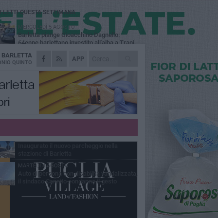
Ù LETTI QUESTA SETTIMANA
MERCOLEDÌ 5 AGOSTO
Barletta piange Gioacchino Dagnello:
64enne barlettano investito all'alba a Trani
A
BARLETTA
GIOVEDÌ 6 AGOSTO
APP
Il ricordo di "Cecco", il benzinaio col
NIO QUINTO
sorriso: «Contava i giorni che lo
paravano dalla pensione»
MERCOLEDÌ 5 AGOSTO
Jova Summer Party, giovedì mattina
sopralluogo nell'area dell'evento
DOMENICA 2 AGOSTO
Beni confiscati alla mafia. Nasce il servizio
di Co-housing
VENERDÌ 31 LUGLIO
Inaugurato il nuovo parcheggio nella
stazione di Barletta
MARTEDÌ 4 AGOSTO
Auto di persona con disabilità vandalizzata,
il sindaco Cannito condanna il gesto