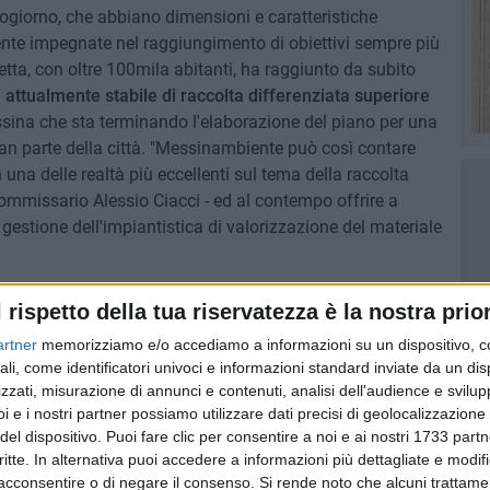
giorno, che abbiano dimensioni e caratteristiche
nte impegnate nel raggiungimento di obiettivi sempre più
letta, con oltre 100mila abitanti, ha raggiunto da subito
attualmente stabile di raccolta differenziata superiore
ssina che sta terminando l'elaborazione del piano per una
an parte della città. "Messinambiente può così contare
 una delle realtà più eccellenti sul tema della raccolta
l commissario Alessio Ciacci - ed al contempo offrire a
gestione dell'impiantistica di valorizzazione del materiale
giene urbana promuove dunque un
modello di gestione
l rispetto della tua riservatezza è la nostra prior
iare le esperienze pregresse di gestione per giungere a
artner
memorizziamo e/o accediamo a informazioni su un dispositivo, c
i si aggiungono l'intenzione nel rafforzare il valore del
ali, come identificatori univoci e informazioni standard inviate da un di
nsolidare la tematica della sostenibilità ambientale
zzati, misurazione di annunci e contenuti, analisi dell'audience e svilupp
e amministrazioni».
i e i nostri partner possiamo utilizzare dati precisi di geolocalizzazione 
del dispositivo. Puoi fare clic per consentire a noi e ai nostri 1733 partn
critte. In alternativa puoi accedere a informazioni più dettagliate e modif
acconsentire o di negare il consenso.
Si rende noto che alcuni trattamen