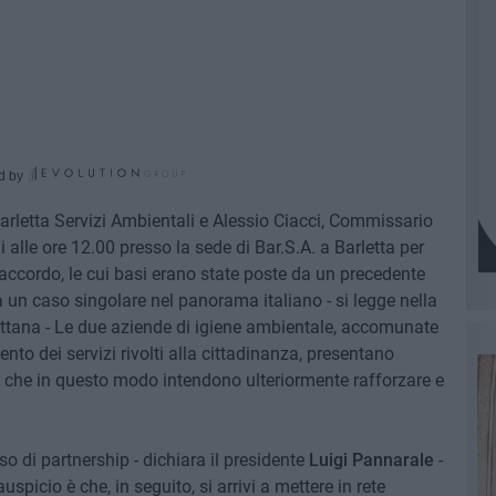
d by
Barletta Servizi Ambientali e Alessio Ciacci, Commissario
alle ore 12.00 presso la sede di Bar.S.A. a Barletta per
'accordo, le cui basi erano state poste da un precedente
la un caso singolare nel panorama italiano - si legge nella
ttana - Le due aziende di igiene ambientale, accomunate
ento dei servizi rivolti alla cittadinanza, presentano
e che in questo modo intendono ulteriormente rafforzare e
so di partnership - dichiara il presidente
Luigi Pannarale
-
picio è che, in seguito, si arrivi a mettere in rete