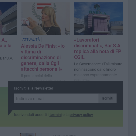
ecosostenibili
«Confermo all'avvocatessa
Alessia De Finis la mia
fiducia»
.A.,
«Lavoratori
ATTUALITÀ
a alla
discriminati», Bar.S.A.
Alessia De Finis: «Io
replica alla nota di FP
vittima di
CGIL
discriminazione di
 Bar.S.A.
genere, dalla Cgil
La Governance: «Tali misure
attacchi personali»
non nascono dal cilindro,
ma sono espressamente
Il post social della
previste»
presidente del Cda Bar.S.A.
Iscriviti alla Newsletter
Iscriviti
Iscrivendoti accetti i
termini
e la
privacy policy