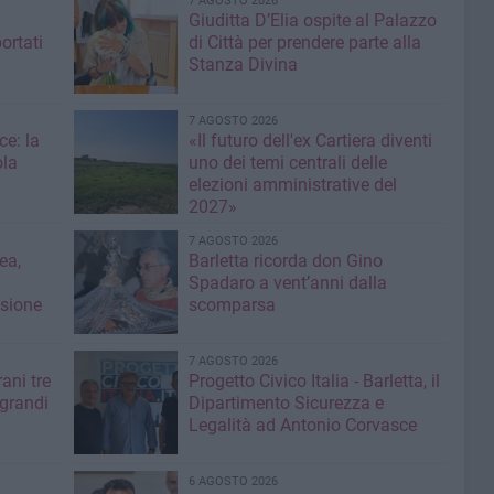
7 AGOSTO 2026
Giuditta D’Elia ospite al Palazzo
ortati
di Città per prendere parte alla
Stanza Divina
7 AGOSTO 2026
ce: la
«Il futuro dell'ex Cartiera diventi
ola
uno dei temi centrali delle
elezioni amministrative del
2027»
7 AGOSTO 2026
ea,
Barletta ricorda don Gino
Spadaro a vent’anni dalla
isione
scomparsa
7 AGOSTO 2026
ani tre
Progetto Civico Italia - Barletta, il
 grandi
Dipartimento Sicurezza e
Legalità ad Antonio Corvasce
6 AGOSTO 2026