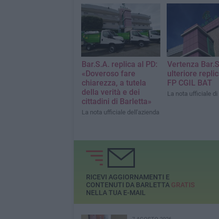
apertura mattutino dal primo
gratificanti»
agosto
Bar.S.A. replica al PD:
Vertenza Bar.S
«Doveroso fare
ulteriore replic
chiarezza, a tutela
FP CGIL BAT
della verità e dei
La nota ufficiale di
cittadini di Barletta»
La nota ufficiale dell'azienda
RICEVI AGGIORNAMENTI E
CONTENUTI DA BARLETTA
GRATIS
NELLA TUA E-MAIL