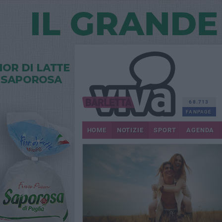
68.713
FANPAGE
HOME
NOTIZIE
SPORT
AGENDA