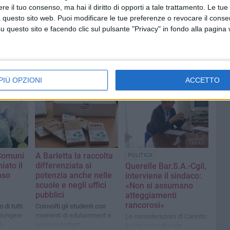
e il tuo consenso, ma hai il diritto di opporti a tale trattamento. Le tue
 questo sito web. Puoi modificare le tue preferenze o revocare il conse
questo sito e facendo clic sul pulsante "Privacy" in fondo alla pagina
PIÙ OPZIONI
ACCETTO
"Comuni
A Barletta la raccolta
POLITICA
iato il
differenziata si
Querelle Bar.S.A.-Cgil,
oso
potenzia anche nelle
interviene il sindaco:
scuole e negli uffici
«Non si assumano
pubblici
atteggiamenti
rancorosi»
 di tutti
Coinvolti gli studenti con
giungere
momenti di edutainment e
Le considerazioni di Cannito
ù
speciali gadget
in una nota ufficiale.