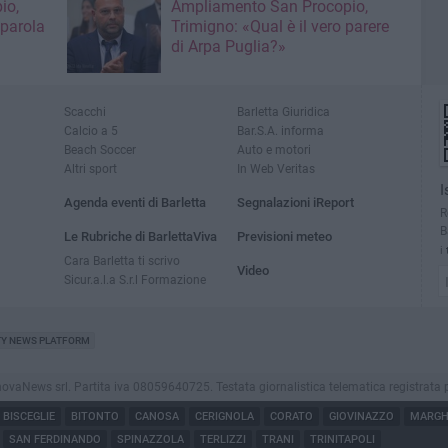
io,
Ampliamento San Procopio,
 parola
Trimigno: «Qual è il vero parere
di Arpa Puglia?»
Scacchi
Barletta Giuridica
Calcio a 5
Bar.S.A. informa
Beach Soccer
Auto e motori
Altri sport
In Web Veritas
I
Agenda eventi di Barletta
Segnalazioni iReport
R
B
Le Rubriche di BarlettaViva
Previsioni meteo
i
Cara Barletta ti scrivo
Video
Sicur.a.l.a S.r.l Formazione
TY NEWS PLATFORM
aNews srl. Partita iva 08059640725. Testata giornalistica telematica registrata presso
BISCEGLIE
BITONTO
CANOSA
CERIGNOLA
CORATO
GIOVINAZZO
MARGHE
SAN FERDINANDO
SPINAZZOLA
TERLIZZI
TRANI
TRINITAPOLI