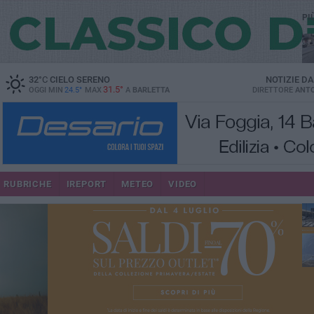
PI
32
°C
CIELO SERENO
NOTIZIE D
31.5°
OGGI MIN
24.5°
MAX
A
BARLETTA
DIRETTORE
ANTO
se
RUBRICHE
IREPORT
METEO
VIDEO