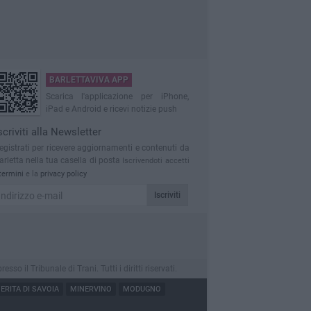
BARLETTAVIVA APP
Scarica l'applicazione per iPhone,
iPad e Android e ricevi notizie push
scriviti alla Newsletter
egistrati per ricevere aggiornamenti e contenuti da
arletta nella tua casella di posta
Iscrivendoti accetti
termini
e la
privacy policy
Iscriviti
 il Tribunale di Trani. Tutti i diritti riservati.
RITA DI SAVOIA
MINERVINO
MODUGNO