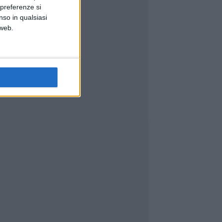
 preferenze si
nso in qualsiasi
 web.