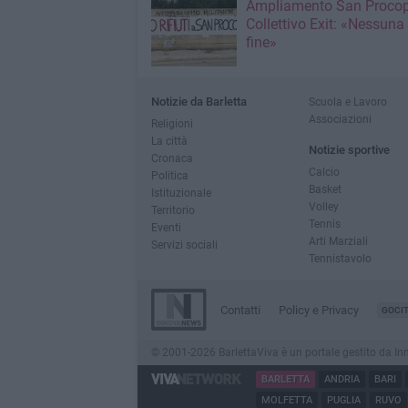
Ampliamento San Procop
Collettivo Exit: «Nessuna
fine»
Notizie da Barletta
Scuola e Lavoro
Associazioni
Religioni
La città
Notizie sportive
Cronaca
Calcio
Politica
Basket
Istituzionale
Volley
Territorio
Tennis
Eventi
Arti Marziali
Servizi sociali
Tennistavolo
Contatti
Policy e Privacy
GOCI
© 2001-2026 BarlettaViva è un portale gestito da Innov
BARLETTA
ANDRIA
BARI
MOLFETTA
PUGLIA
RUVO