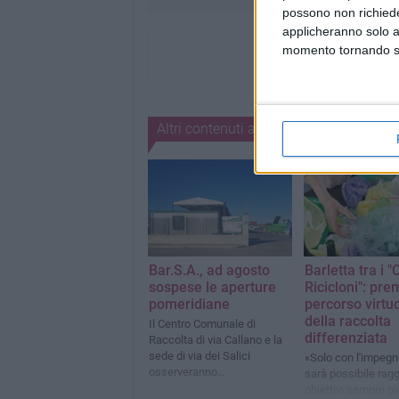
possono non richieder
applicheranno solo a
momento tornando su 
Altri contenuti a tema
Bar.S.A., ad agosto
Barletta tra i 
sospese le aperture
Ricicloni": prem
pomeridiane
percorso virtu
della raccolta
Il Centro Comunale di
differenziata
Raccolta di via Callano e la
sede di via dei Salici
«Solo con l'impegno
osserveranno
sarà possibile rag
esclusivamente l'orario di
obiettivi sempre pi