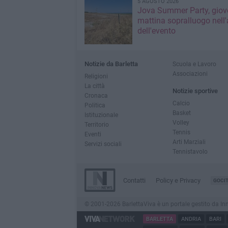
5 AGOSTO 2026
Jova Summer Party, giov
mattina sopralluogo nell'
dell'evento
Notizie da Barletta
Scuola e Lavoro
Associazioni
Religioni
La città
Notizie sportive
Cronaca
Calcio
Politica
Basket
Istituzionale
Volley
Territorio
Tennis
Eventi
Arti Marziali
Servizi sociali
Tennistavolo
Contatti
Policy e Privacy
GOCI
© 2001-2026 BarlettaViva è un portale gestito da Innov
BARLETTA
ANDRIA
BARI