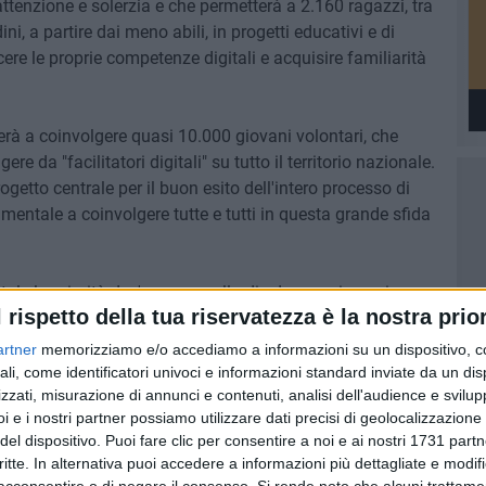
attenzione e solerzia e che permetterà a 2.160 ragazzi, tra
ni, a partire dai meno abili, in progetti educativi e di
cere le proprie competenze digitali e acquisire familiarità
erà a coinvolgere quasi 10.000 giovani volontari, che
da "facilitatori digitali" su tutto il territorio nazionale.
rogetto centrale per il buon esito dell'intero processo di
mentale a coinvolgere tutte e tutti in questa grande sfida
ale la priorità dev'essere quella di educare ai nuovi
l rispetto della tua riservatezza è la nostra prior
sia prima di tutto culturale, ripartire dalla formazione,
ia importante abbracciare le possibilità che sa offrire
artner
memorizziamo e/o accediamo a informazioni su un dispositivo, c
ali, come identificatori univoci e informazioni standard inviate da un di
ottosegretario di Stato alla Innovazione tecnologica e
zzati, misurazione di annunci e contenuti, analisi dell'audience e svilupp
i e i nostri partner possiamo utilizzare dati precisi di geolocalizzazione 
del dispositivo. Puoi fare clic per consentire a noi e ai nostri 1731 partn
critte. In alternativa puoi accedere a informazioni più dettagliate e modif