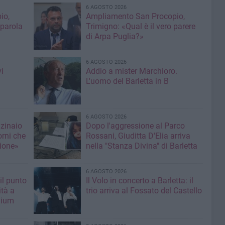
6 AGOSTO 2026
io,
Ampliamento San Procopio,
 parola
Trimigno: «Qual è il vero parere
di Arpa Puglia?»
6 AGOSTO 2026
i
Addio a mister Marchioro.
L'uomo del Barletta in B
6 AGOSTO 2026
nzinaio
Dopo l'aggressione al Parco
orni che
Rossani, Giuditta D'Elia arriva
ione»
nella "Stanza Divina" di Barletta
6 AGOSTO 2026
il punto
Il Volo in concerto a Barletta: il
ità a
trio arriva al Fossato del Castello
mium