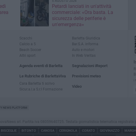
5 AGOSTO 2026
edì
Petardi lanciati in un'attività
area
commerciale: «Ora basta. La
sicurezza delle periferie è
un'emergenza»
Scacchi
Barletta Giuridica
Calcio a 5
Bar.S.A. informa
Beach Soccer
Auto e motori
Altri sport
In Web Veritas
I
Agenda eventi di Barletta
Segnalazioni iReport
R
B
Le Rubriche di BarlettaViva
Previsioni meteo
i
Cara Barletta ti scrivo
Video
Sicur.a.l.a S.r.l Formazione
TY NEWS PLATFORM
aNews srl. Partita iva 08059640725. Testata giornalistica telematica registrata presso
BISCEGLIE
BITONTO
CANOSA
CERIGNOLA
CORATO
GIOVINAZZO
MARGHE