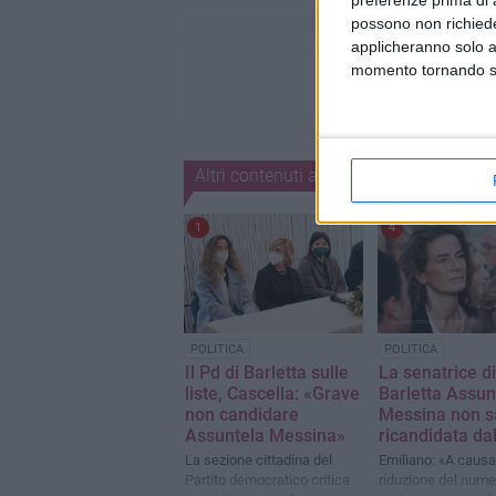
preferenze prima di 
possono non richieder
applicheranno solo a
momento tornando su 
Altri contenuti a tema
1
4
POLITICA
POLITICA
Il Pd di Barletta sulle
La senatrice di
liste, Cascella: «Grave
Barletta Assun
non candidare
Messina non s
Assuntela Messina»
ricandidata da
La sezione cittadina del
Emiliano: «A causa
Partito democratico critica
riduzione del nume