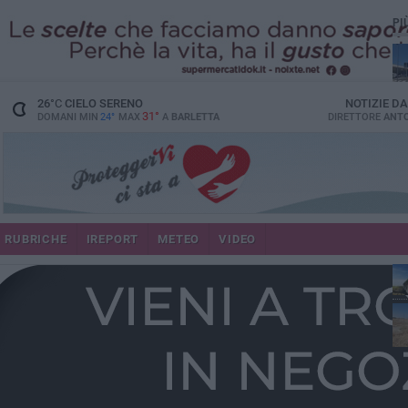
PI
26
°C
CIELO SERENO
NOTIZIE D
31°
DOMANI MIN
24°
MAX
A
BARLETTA
DIRETTORE
ANTO
RUBRICHE
IREPORT
METEO
VIDEO