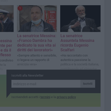
 stato
o Letta
1
azione
La senatrice Messina:
La senatrice
«Franco Dambra ha
Assuntela Messina
Messina
dedicato la sua vita ai
ricorda Eugenio
nte per
diritti dei lavoratori»
Scalfari
 e dà il
flesso
«Sempre attento e sensibile,
«Ha raccontato con
ci legava un rapporto di
autentica passione la
 condiviso
amicizia vera»
politica e la società italiana,
contribuendo ad alimentare
lo
la cultura democratica e
venzione
Iscriviti alla Newsletter
repubblicana del nostro
i fenomeni
Paese»
storsione»
Iscriviti
Iscrivendoti accetti i
termini
e la
privacy policy