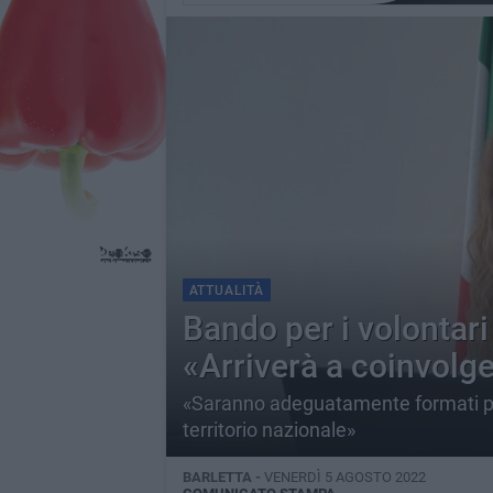
ATTUALITÀ
Bando per i volontari 
«Arriverà a coinvolg
«Saranno adeguatamente formati per fu
territorio nazionale»
BARLETTA -
VENERDÌ 5 AGOSTO 2022