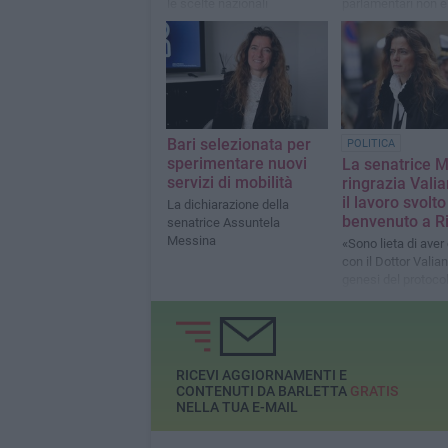
le scelte nazionali
parlamentari non è
possibile per Enric
trovare una colloc
migliore»
Bari selezionata per
POLITICA
sperimentare nuovi
La senatrice 
servizi di mobilità
ringrazia Valia
il lavoro svolto
La dichiarazione della
benvenuto a Ri
senatrice Assuntela
Messina
«Sono lieta di aver
con il Dottor Valiante la
genesi del protocol
d’intesa per la pre
ed il contrasto de
dell’usura e dell’e
RICEVI AGGIORNAMENTI E
CONTENUTI DA BARLETTA
GRATIS
NELLA TUA E-MAIL