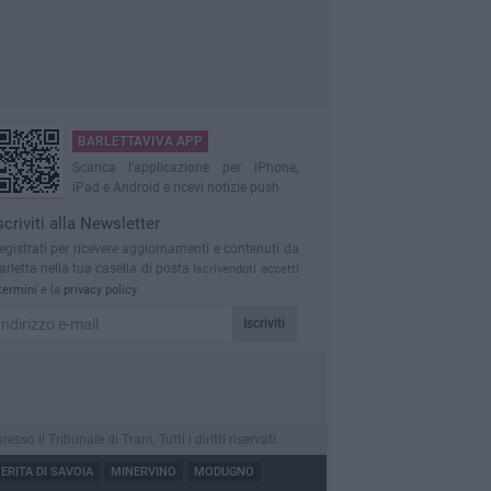
BARLETTAVIVA APP
Scarica l'applicazione per iPhone,
iPad e Android e ricevi notizie push
scriviti alla Newsletter
egistrati per ricevere aggiornamenti e contenuti da
arletta nella tua casella di posta
Iscrivendoti accetti
termini
e la
privacy policy
Iscriviti
 il Tribunale di Trani. Tutti i diritti riservati.
RITA DI SAVOIA
MINERVINO
MODUGNO