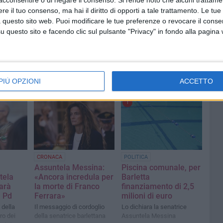
acconsentire o di negare il consenso.
Si rende noto che alcuni trattamen
e il tuo consenso, ma hai il diritto di opporti a tale trattamento. Le tue
 questo sito web. Puoi modificare le tue preferenze o revocare il conse
questo sito e facendo clic sul pulsante "Privacy" in fondo alla pagina
PIÙ OPZIONI
ACCETTO
1
CRONACA
POLITICA
Assuntela Messina:
Piscina comunale, per
tela
«Ancora incredula per
Barletta
arà
la morte di Franco
finanziamento di 2,5
l Pd
Ferrara»
milioni di euro
 della
Il messaggio di cordoglio
Lo dichiara la senatrice
ro dei
della senatrice barlettana
Assuntela Messina