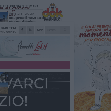
Ù LETTI QUESTA SETTIMANA
VENERDÌ 31 LUGLIO
Inaugurato il nuovo parcheggio nella
stazione di Barletta
A
BARLETTA
MERCOLEDÌ 5 AGOSTO
APP
Barletta piange Gioacchino Dagnello:
NIO QUINTO
64enne barlettano investito all'alba a Trani
GIOVEDÌ 30 LUGLIO
Rapina all'Ipercoop di Barletta: nel mirino la
gioielleria, banditi in fuga
DOMENICA 2 AGOSTO
Beni confiscati alla mafia. Nasce il servizio
di Co-housing
VENERDÌ 31 LUGLIO
Divieto di balneazione revocato, tornano
balneabili le acque antistanti il Canale H
MERCOLEDÌ 5 AGOSTO
Jova Summer Party, giovedì mattina
sopralluogo nell'area dell'evento