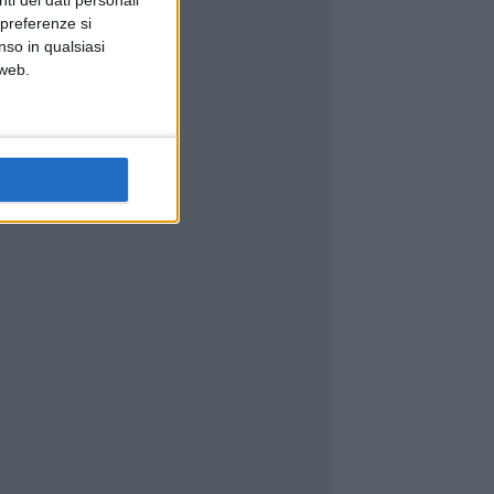
ti dei dati personali
 preferenze si
nso in qualsiasi
 web.