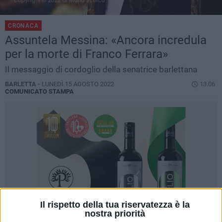
CRONACA
Assuntela Messina: «Ancora incredula
per la morte di Franco Ferrara»
Il messaggio di cordoglio della senatrice barlettana
BARLETTA -
LUNEDÌ 15 AGOSTO 2022
13.06
COMUNICATO STAMPA
Il rispetto della tua riservatezza è la
nostra priorità