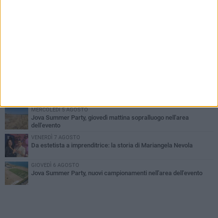
PIÙ LETTI QUESTA SETTIMANA
MERCOLEDÌ 5 AGOSTO
Barletta piange Gioacchino Dagnello: 64enne barlettano investito
all'alba a Trani
GIOVEDÌ 6 AGOSTO
Il ricordo di "Cecco", il benzinaio col sorriso: «Contava i giorni che
lo separavano dalla pensione»
VENERDÌ 7 AGOSTO
Incidente sulla 16 bis a Barletta, traffico bloccato verso Bari
MERCOLEDÌ 5 AGOSTO
Jova Summer Party, giovedì mattina sopralluogo nell'area
dell'evento
VENERDÌ 7 AGOSTO
Da estetista a imprenditrice: la storia di Mariangela Nevola
GIOVEDÌ 6 AGOSTO
Jova Summer Party, nuovi campionamenti nell'area dell'evento