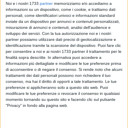
Noi e i nostri 1733
partner
memorizziamo e/o accediamo a
informazioni su un dispositivo, come i cookie, e trattiamo dati
personali, come identificatori univoci e informazioni standard
78
inviate da un dispositivo per annunci e contenuti personalizzati,
misurazione di annunci e contenuti, analisi dell'audience e
sviluppo dei servizi.
Con la tua autorizzazione noi e i nostri
«Apprendo ancora incredula la notizia della scomparsa
partner possiamo utilizzare dati precisi di geolocalizzazione e
identificazione tramite la scansione del dispositivo. Puoi fare clic
dell'amico e collega Prof. Franco Ferrara». Sono le parole
per consentire a noi e ai nostri 1733 partner il trattamento per le
che giungono dopo la morte di Ferrara dalla senatrice
finalità sopra descritte. In alternativa puoi accedere a
barlettana Assuntela Messina.
informazioni più dettagliate e modificare le tue preferenze prima
di acconsentire o di negare il consenso.
Si rende noto che alcuni
POLITICA
5
trattamenti dei dati personali possono non richiedere il tuo
È venuto a mancare Franco Ferrara, cordoglio
consenso, ma hai il diritto di opporti a tale trattamento. Le tue
della politica barlettana
preferenze si applicheranno solo a questo sito web. Puoi
modificare le tue preferenze o revocare il consenso in qualsiasi
momento tornando su questo sito e facendo clic sul pulsante
«Il Suo impegno al servizio della collettività - prosegue
"Privacy" in fondo alla pagina web.
Messina - ha rappresentato un punto fermo di grande
equilibrio per il contributo civile e politico sempre prestato in
difesa dei valori democratici.