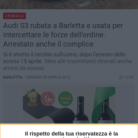
CRONACA
Audi S3 rubata a Barletta e usata per
intercettare le forze dell'ordine.
Arrestato anche il complice
Si è stretto il cerchio sull'uomo, dopo l'arresto dello
scorso 15 aprile.
Oltre alle trasmittenti ritrovati anche
arnesi da scasso
BARLETTA -
VENERDÌ 20 APRILE 2012
12.06
Il rispetto della tua riservatezza è la