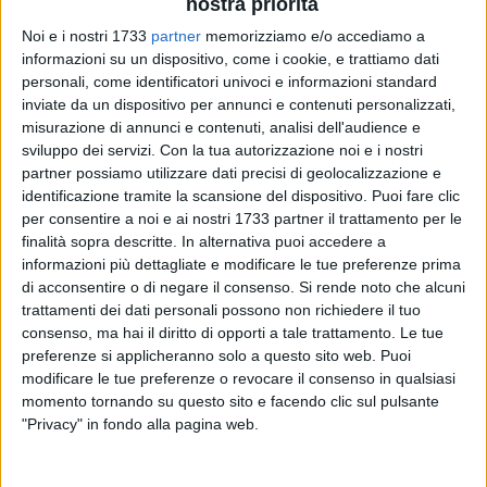
nostra priorità
Noi e i nostri 1733
partner
memorizziamo e/o accediamo a
informazioni su un dispositivo, come i cookie, e trattiamo dati
personali, come identificatori univoci e informazioni standard
inviate da un dispositivo per annunci e contenuti personalizzati,
misurazione di annunci e contenuti, analisi dell'audience e
sviluppo dei servizi.
Con la tua autorizzazione noi e i nostri
partner possiamo utilizzare dati precisi di geolocalizzazione e
identificazione tramite la scansione del dispositivo. Puoi fare clic
per consentire a noi e ai nostri 1733 partner il trattamento per le
Lo scorso 15 aprile i Carabinieri della Compagnia di Andria,
finalità sopra descritte. In alternativa puoi accedere a
nel corso di un blitz effettuato in una masseria in contrada
informazioni più dettagliate e modificare le tue preferenze prima
Castel del Monte arrestarono in flagranza di reato un 29enne
di acconsentire o di negare il consenso.
Si rende noto che alcuni
del luogo con le accuse di ricettazione, riciclaggio, possesso
trattamenti dei dati personali possono non richiedere il tuo
di attrezzi da scasso e di apparecchi ricetrasmittenti
consenso, ma hai il diritto di opporti a tale trattamento. Le tue
sintonizzati sulle frequenze delle Forze di Polizia.
Barlettalife
preferenze si applicheranno solo a questo sito web. Puoi
ne aveva parlato in un recente articolo
, ma sopraggiungono
modificare le tue preferenze o revocare il consenso in qualsiasi
momento tornando su questo sito e facendo clic sul pulsante
novità. Il complice, riconosciuto dagli operanti, allora riuscì a
"Privacy" in fondo alla pagina web.
dileguarsi per le campagne circostanti.
Questa mattina gli stessi militari lo hanno arrestato con le