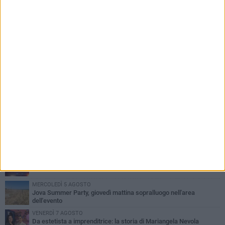
PIÙ LETTI QUESTA SETTIMANA
MERCOLEDÌ 5 AGOSTO
Barletta piange Gioacchino Dagnello: 64enne barlettano investito
all'alba a Trani
GIOVEDÌ 6 AGOSTO
Il ricordo di "Cecco", il benzinaio col sorriso: «Contava i giorni che
lo separavano dalla pensione»
VENERDÌ 7 AGOSTO
Incidente sulla 16 bis a Barletta, traffico bloccato verso Bari
MERCOLEDÌ 5 AGOSTO
Jova Summer Party, giovedì mattina sopralluogo nell'area
dell'evento
VENERDÌ 7 AGOSTO
Da estetista a imprenditrice: la storia di Mariangela Nevola