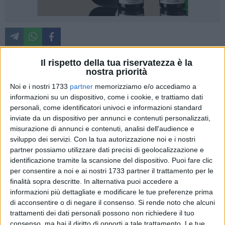
Il rispetto della tua riservatezza è la
nostra priorità
Le drammatiche e violente fasi di una rapina a mano armata
Noi e i nostri 1733
partner
memorizziamo e/o accediamo a
in diretta, intercettate con un artificio dai Carabinieri, sono
informazioni su un dispositivo, come i cookie, e trattiamo dati
risultate fatali per il settimo complice della banda dei tir
personali, come identificatori univoci e informazioni standard
sgominata lo scorso 15 marzo nel corso di un blitz dei
inviate da un dispositivo per annunci e contenuti personalizzati,
Carabinieri del Comando Provinciale di Bari. Si tratta del
misurazione di annunci e contenuti, analisi dell'audience e
41enne sorvegliato speciale andriese E.L., arrestato in
sviluppo dei servizi.
Con la tua autorizzazione noi e i nostri
esecuzione di un'ordinanza di custodia cautelare in carcere
partner possiamo utilizzare dati precisi di geolocalizzazione e
emessa dal Giudice per le Indagini Preliminari di Trani, su
identificazione tramite la scansione del dispositivo. Puoi fare clic
per consentire a noi e ai nostri 1733 partner il trattamento per le
richiesta della locale Procura della Repubblica, per
finalità sopra descritte. In alternativa puoi accedere a
associazione a delinquere finalizzata al sequestro di
informazioni più dettagliate e modificare le tue preferenze prima
persona a scopo di rapina, ricettazione e riciclaggio. L'uomo
di acconsentire o di negare il consenso.
Si rende noto che alcuni
è ritenuto responsabile di aver preso parte ad
trattamenti dei dati personali possono non richiedere il tuo
un'organizzazione criminale costituita da altri 6 soggetti, già
consenso, ma hai il diritto di opporti a tale trattamento. Le tue