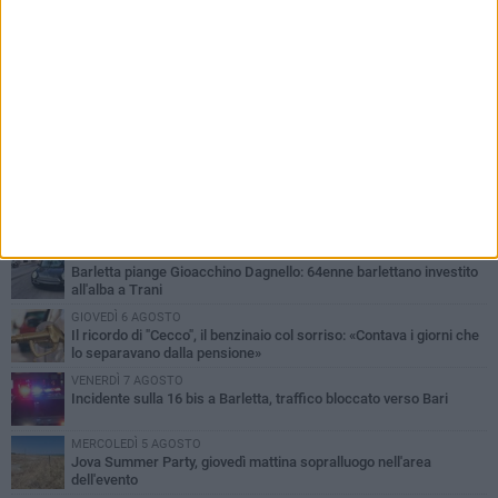
PIÙ LETTI QUESTA SETTIMANA
MERCOLEDÌ 5 AGOSTO
Barletta piange Gioacchino Dagnello: 64enne barlettano investito
all'alba a Trani
GIOVEDÌ 6 AGOSTO
Il ricordo di "Cecco", il benzinaio col sorriso: «Contava i giorni che
lo separavano dalla pensione»
VENERDÌ 7 AGOSTO
Incidente sulla 16 bis a Barletta, traffico bloccato verso Bari
MERCOLEDÌ 5 AGOSTO
Jova Summer Party, giovedì mattina sopralluogo nell'area
dell'evento