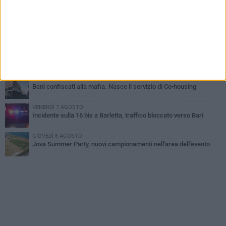
Barletta piange Gioacchino Dagnello: 64enne barlettano investito
all'alba a Trani
GIOVEDÌ 6 AGOSTO
Il ricordo di "Cecco", il benzinaio col sorriso: «Contava i giorni che
lo separavano dalla pensione»
MERCOLEDÌ 5 AGOSTO
Jova Summer Party, giovedì mattina sopralluogo nell'area
dell'evento
DOMENICA 2 AGOSTO
Beni confiscati alla mafia. Nasce il servizio di Co-housing
VENERDÌ 7 AGOSTO
Incidente sulla 16 bis a Barletta, traffico bloccato verso Bari
GIOVEDÌ 6 AGOSTO
Jova Summer Party, nuovi campionamenti nell'area dell'evento