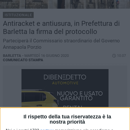
ISTITUZIONALE
Antiracket e antiusura, in Prefettura di
Barletta la firma del protocollo
Parteciperà il Commissario straordinario del Governo
Annapaola Porzio
BARLETTA -
MARTEDÌ 16 GIUGNO 2020
10.07
COMUNICATO STAMPA
Il rispetto della tua riservatezza è la
nostra priorità