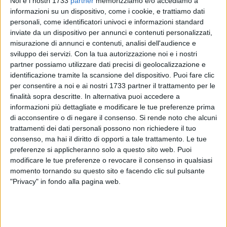
Noi e i nostri 1733
partner
memorizziamo e/o accediamo a
informazioni su un dispositivo, come i cookie, e trattiamo dati
personali, come identificatori univoci e informazioni standard
inviate da un dispositivo per annunci e contenuti personalizzati,
13
misurazione di annunci e contenuti, analisi dell'audience e
sviluppo dei servizi.
Con la tua autorizzazione noi e i nostri
partner possiamo utilizzare dati precisi di geolocalizzazione e
identificazione tramite la scansione del dispositivo. Puoi fare clic
Si terrà domani, mercoledì 17 giugno alle ore 11.00 presso la
per consentire a noi e ai nostri 1733 partner il trattamento per le
sede del Palazzo del Governo in Barletta, la sottoscrizione
finalità sopra descritte. In alternativa puoi accedere a
del Protocollo d'Intesa per la prevenzione ed il contrasto dei
informazioni più dettagliate e modificare le tue preferenze prima
fenomeni dell'usura e dell'estorsione nel territorio di Barletta
di acconsentire o di negare il consenso.
Si rende noto che alcuni
trattamenti dei dati personali possono non richiedere il tuo
Andria Trani. All'incontro parteciperà il Commissario
consenso, ma hai il diritto di opporti a tale trattamento. Le tue
straordinario del Governo per il coordinamento delle
preferenze si applicheranno solo a questo sito web. Puoi
iniziative antiracket ed antiusura Annapaola Porzio.
modificare le tue preferenze o revocare il consenso in qualsiasi
momento tornando su questo sito e facendo clic sul pulsante
Previsti, in apertura, i saluti introduttivi del Prefetto di
"Privacy" in fondo alla pagina web.
Barletta Andria Trani Maurizio Valiante, del Presidente della
Fondazione Antiusura San Nicola e Santi Medici onlus
Mons. Alberto D'Urso e del Presidente della Commissione