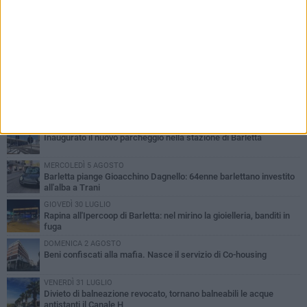
PIÙ LETTI QUESTA SETTIMANA
VENERDÌ 31 LUGLIO
Inaugurato il nuovo parcheggio nella stazione di Barletta
MERCOLEDÌ 5 AGOSTO
Barletta piange Gioacchino Dagnello: 64enne barlettano investito
all'alba a Trani
GIOVEDÌ 30 LUGLIO
Rapina all'Ipercoop di Barletta: nel mirino la gioielleria, banditi in
fuga
DOMENICA 2 AGOSTO
Beni confiscati alla mafia. Nasce il servizio di Co-housing
VENERDÌ 31 LUGLIO
Divieto di balneazione revocato, tornano balneabili le acque
antistanti il Canale H