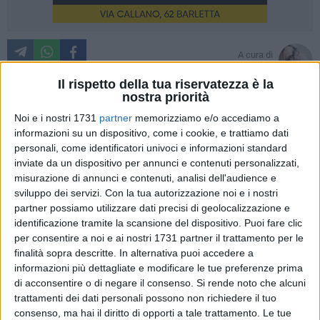
A cura di
IDA VINELLA
Il rispetto della tua riservatezza è la
nostra priorità
Noi e i nostri 1731
partner
memorizziamo e/o accediamo a
Il ritratto commosso di Alda Merini firmato dal regista
informazioni su un dispositivo, come i cookie, e trattiamo dati
pugliese Cosimo Damiano Damato è in programmazione da
personali, come identificatori univoci e informazioni standard
oggi al Cinema Opera di Barletta, inserito nel circuito Cinema
inviate da un dispositivo per annunci e contenuti personalizzati,
d'Autore: alle 17:30 si svolgerà un incontro alla presenza del
misurazione di annunci e contenuti, analisi dell'audience e
sviluppo dei servizi.
Con la tua autorizzazione noi e i nostri
regista e di altri ospiti, mentre da martedi 23 a giovedi 25 il
partner possiamo utilizzare dati precisi di geolocalizzazione e
film sarà regolarmente inserito in programmazione alle ore
identificazione tramite la scansione del dispositivo. Puoi fare clic
18:00.
per consentire a noi e ai nostri 1731 partner il trattamento per le
finalità sopra descritte. In alternativa puoi accedere a
Il foyer dell'Opera ospiterà per l'occasione anche una mostra
informazioni più dettagliate e modificare le tue preferenze prima
fotografica dedicata alla Merini del Maestro Giuliano Grittini.
di acconsentire o di negare il consenso.
Si rende noto che alcuni
trattamenti dei dati personali possono non richiedere il tuo
consenso, ma hai il diritto di opporti a tale trattamento. Le tue
Il film di Damato, che ha ottenuto la qualifica di film d'Essai,